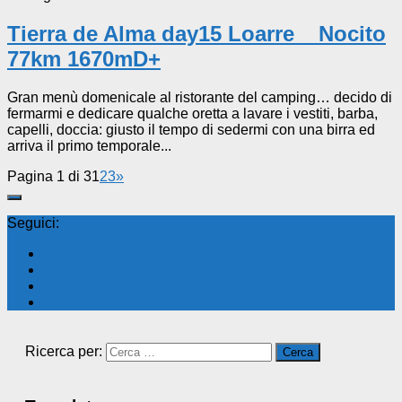
Tierra de Alma day15 Loarre _ Nocito
77km 1670mD+
Gran menù domenicale al ristorante del camping… decido di
fermarmi e dedicare qualche oretta a lavare i vestiti, barba,
capelli, doccia: giusto il tempo di sedermi con una birra ed
arriva il primo temporale...
Pagina 1 di 3
1
2
3
»
Seguici:
Ricerca per: