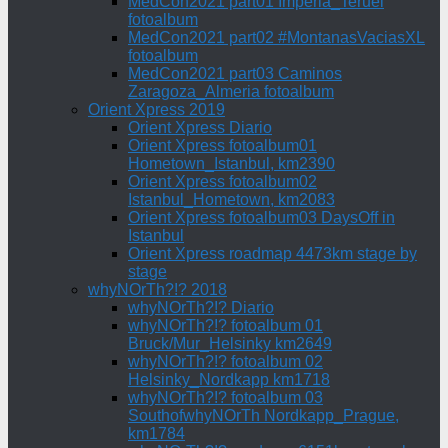
MedCon2021 part01 Imperia_Teruel
fotoalbum
MedCon2021 part02 #MontanasVaciasXL
fotoalbum
MedCon2021 part03 Caminos
Zaragoza_Almeria fotoalbum
Orient Xpress 2019
Orient Xpress Diario
Orient Xpress fotoalbum01
Hometown_Istanbul, km2390
Orient Xpress fotoalbum02
Istanbul_Hometown, km2083
Orient Xpress fotoalbum03 DaysOff in
Istanbul
Orient Xpress roadmap 4473km stage by
stage
whyNOrTh?!? 2018
whyNOrTh?!? Diario
whyNOrTh?!? fotoalbum 01
Bruck/Mur_Helsinky km2649
whyNOrTh?!? fotoalbum 02
Helsinky_Nordkapp km1718
whyNOrTh?!? fotoalbum 03
SouthofwhyNOrTh Nordkapp_Prague,
km1784