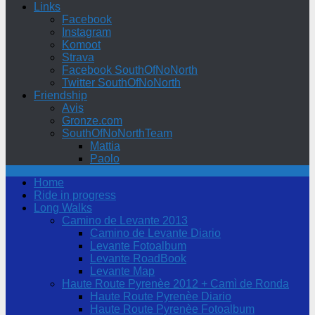
Links
Facebook
Instagram
Komoot
Strava
Facebook SouthOfNoNorth
Twitter SouthOfNoNorth
Friendship
Avis
Gronze.com
SouthOfNoNorthTeam
Mattia
Paolo
Home
Ride in progress
Long Walks
Camino de Levante 2013
Camino de Levante Diario
Levante Fotoalbum
Levante RoadBook
Levante Map
Haute Route Pyrenèe 2012 + Camì de Ronda
Haute Route Pyrenèe Diario
Haute Route Pyrenèe Fotoalbum