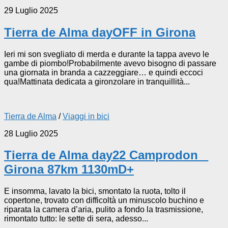
29 Luglio 2025
Tierra de Alma dayOFF in Girona
Ieri mi son svegliato di merda e durante la tappa avevo le
gambe di piombo!Probabilmente avevo bisogno di passare
una giornata in branda a cazzeggiare… e quindi eccoci
qua!Mattinata dedicata a gironzolare in tranquillità...
Tierra de Alma
/
Viaggi in bici
28 Luglio 2025
Tierra de Alma day22 Camprodon _
Girona 87km 1130mD+
E insomma, lavato la bici, smontato la ruota, tolto il
copertone, trovato con difficoltà un minuscolo buchino e
riparata la camera d’aria, pulito a fondo la trasmissione,
rimontato tutto: le sette di sera, adesso...