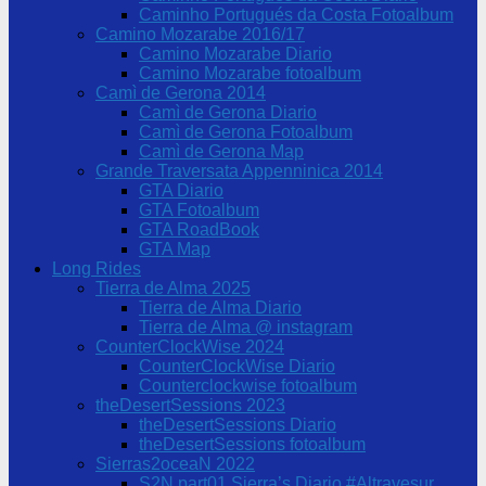
Caminho Portugués da Costa Fotoalbum
Camino Mozarabe 2016/17
Camino Mozarabe Diario
Camino Mozarabe fotoalbum
Camì de Gerona 2014
Camì de Gerona Diario
Camì de Gerona Fotoalbum
Camì de Gerona Map
Grande Traversata Appenninica 2014
GTA Diario
GTA Fotoalbum
GTA RoadBook
GTA Map
Long Rides
Tierra de Alma 2025
Tierra de Alma Diario
Tierra de Alma @ instagram
CounterClockWise 2024
CounterClockWise Diario
Counterclockwise fotoalbum
theDesertSessions 2023
theDesertSessions Diario
theDesertSessions fotoalbum
Sierras2oceaN 2022
S2N part01 Sierra’s Diario #Altravesur