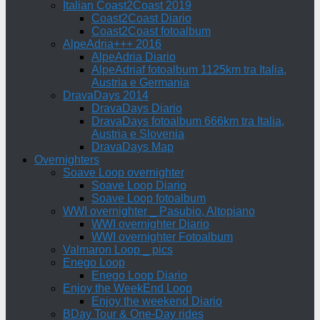
Italian Coast2Coast 2019
Coast2Coast Diario
Coast2Coast fotoalbum
AlpeAdria+++ 2016
AlpeAdria Diario
AlpeAdriaf fotoalbum 1125km tra Italia,
Austria e Germania
DravaDays 2014
DravaDays Diario
DravaDays fotoalbum 666km tra Italia,
Austria e Slovenia
DravaDays Map
Overnighters
Soave Loop overnighter
Soave Loop Diario
Soave Loop fotoalbum
WWI overnighter _ Pasubio, Altopiano
WWI overnighter Diario
WWI overnighter Fotoalbum
Valmaron Loop _ pics
Enego Loop
Enego Loop Diario
Enjoy the WeekEnd Loop
Enjoy the weekend Diario
BDay Tour & One-Day rides