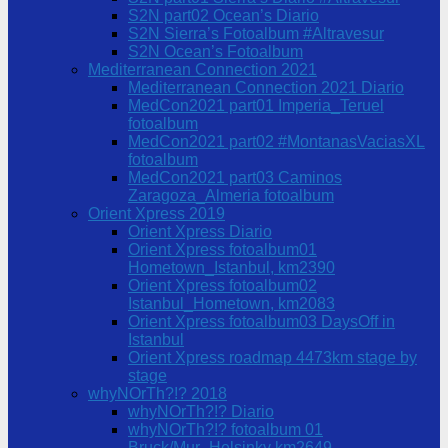
S2N part02 Ocean’s Diario
S2N Sierra’s Fotoalbum #Altravesur
S2N Ocean’s Fotoalbum
Mediterranean Connection 2021
Mediterranean Connection 2021 Diario
MedCon2021 part01 Imperia_Teruel
fotoalbum
MedCon2021 part02 #MontanasVaciasXL
fotoalbum
MedCon2021 part03 Caminos
Zaragoza_Almeria fotoalbum
Orient Xpress 2019
Orient Xpress Diario
Orient Xpress fotoalbum01
Hometown_Istanbul, km2390
Orient Xpress fotoalbum02
Istanbul_Hometown, km2083
Orient Xpress fotoalbum03 DaysOff in
Istanbul
Orient Xpress roadmap 4473km stage by
stage
whyNOrTh?!? 2018
whyNOrTh?!? Diario
whyNOrTh?!? fotoalbum 01
Bruck/Mur_Helsinky km2649