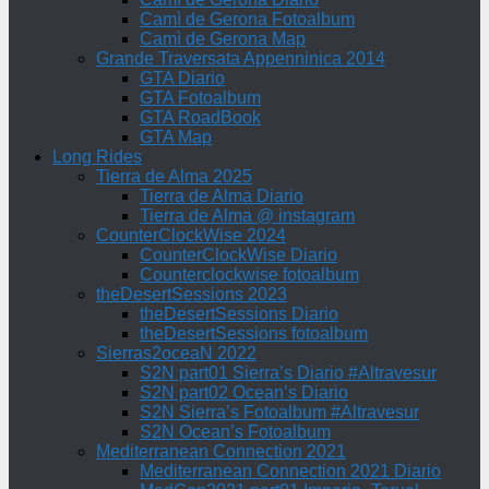
Camì de Gerona Fotoalbum
Camì de Gerona Map
Grande Traversata Appenninica 2014
GTA Diario
GTA Fotoalbum
GTA RoadBook
GTA Map
Long Rides
Tierra de Alma 2025
Tierra de Alma Diario
Tierra de Alma @ instagram
CounterClockWise 2024
CounterClockWise Diario
Counterclockwise fotoalbum
theDesertSessions 2023
theDesertSessions Diario
theDesertSessions fotoalbum
Sierras2oceaN 2022
S2N part01 Sierra’s Diario #Altravesur
S2N part02 Ocean’s Diario
S2N Sierra’s Fotoalbum #Altravesur
S2N Ocean’s Fotoalbum
Mediterranean Connection 2021
Mediterranean Connection 2021 Diario