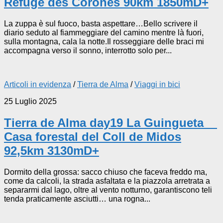
Refuge des Corones 90km 1850mD+
La zuppa è sul fuoco, basta aspettare…Bello scrivere il
diario seduto al fiammeggiare del camino mentre là fuori,
sulla montagna, cala la notte.Il rosseggiare delle braci mi
accompagna verso il sonno, interrotto solo per...
Articoli in evidenza
/
Tierra de Alma
/
Viaggi in bici
25 Luglio 2025
Tierra de Alma day19 La Guingueta _
Casa forestal del Coll de Midos
92,5km 3130mD+
Dormito della grossa: sacco chiuso che faceva freddo ma,
come da calcoli, la strada asfaltata e la piazzola arretrata a
separarmi dal lago, oltre al vento notturno, garantiscono teli
tenda praticamente asciutti… una rogna...