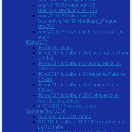
whyNOrTh?!? fotoalbum 02
Helsinky_Nordkapp km1718
whyNOrTh?!? fotoalbum 03
SouthofwhyNOrTh Nordkapp_Prague,
km1784
whyNOrTh?!? roadmap 6151km stage by
stage
ilGiro2017
ilGiro2017 Diario
ilGiro2017 fotoalbum 01 Castelfranco-Roma
1444km
ilGiro2017 fotoalbum 02 Roma-Messina
1030km
ilGiro2017 fotoalbum 03 Messina-Palermo
522km
ilGiro2017 fotoalbum 04 Cagliari-Olbia
638km
ilGiro2017 fotoalbum 05 Civitavecchia-
Castelfranco 736km
#ilGiro2017 Sicily rest week
Summer Tour 2016
Summer Tour 2016 Diario
ST2016 fotoalbum 01 1726km da Aosta a
La Rochelle