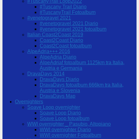
#TuscanyTrail Loop2022
#Tuscany Trail Diario
#TuscanyTrail Fotoalbum
#venetogravel 2021
#venetogravel 2021 Diario
#venetogravel 2021 fotoalbum
Italian Coast2Coast 2019
Coast2Coast Diario
Coast2Coast fotoalbum
AlpeAdria+++ 2016
AlpeAdria Diario
AlpeAdriaf fotoalbum 1125km tra Italia,
Austria e Germania
DravaDays 2014
DravaDays Diario
DravaDays fotoalbum 666km tra Italia,
Austria e Slovenia
DravaDays Map
Overnighters
Soave Loop overnighter
Soave Loop Diario
Soave Loop fotoalbum
WWI overnighter _ Pasubio, Altopiano
WWI overnighter Diario
WWI overnighter Fotoalbum