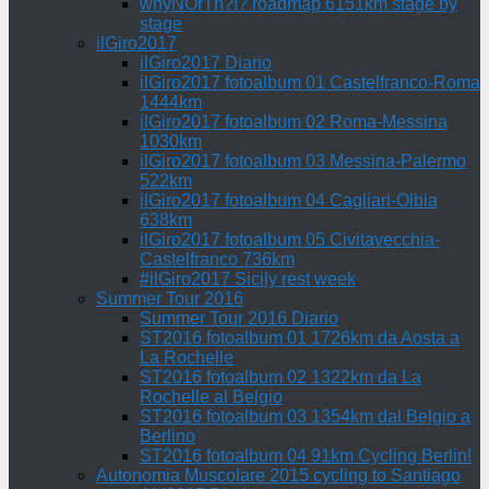
whyNOrTh?!? roadmap 6151km stage by
stage
ilGiro2017
ilGiro2017 Diario
ilGiro2017 fotoalbum 01 Castelfranco-Roma
1444km
ilGiro2017 fotoalbum 02 Roma-Messina
1030km
ilGiro2017 fotoalbum 03 Messina-Palermo
522km
ilGiro2017 fotoalbum 04 Cagliari-Olbia
638km
ilGiro2017 fotoalbum 05 Civitavecchia-
Castelfranco 736km
#ilGiro2017 Sicily rest week
Summer Tour 2016
Summer Tour 2016 Diario
ST2016 fotoalbum 01 1726km da Aosta a
La Rochelle
ST2016 fotoalbum 02 1322km da La
Rochelle al Belgio
ST2016 fotoalbum 03 1354km dal Belgio a
Berlino
ST2016 fotoalbum 04 91km Cycling Berlin!
Autonomia Muscolare 2015 cycling to Santiago