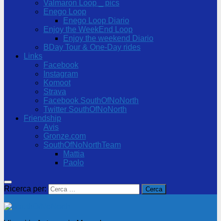
Valmaron Loop _ pics
Enego Loop
Enego Loop Diario
Enjoy the WeekEnd Loop
Enjoy the weekend Diario
BDay Tour & One-Day rides
Links
Facebook
Instagram
Komoot
Strava
Facebook SouthOfNoNorth
Twitter SouthOfNoNorth
Friendship
Avis
Gronze.com
SouthOfNoNorthTeam
Mattia
Paolo
Ricerca per: