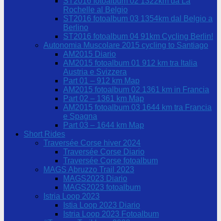
ST2016 fotoalbum 02 1322km da La
Rochelle al Belgio
ST2016 fotoalbum 03 1354km dal Belgio a
Berlino
ST2016 fotoalbum 04 91km Cycling Berlin!
Autonomia Muscolare 2015 cycling to Santiago
AM2015 Diario
AM2015 fotoalbum 01 912 km tra Italia
Austria e Svizzera
Part 01 – 912 km Map
AM2015 fotoalbum 02 1361 km in Francia
Part 02 – 1361 km Map
AM2015 fotoalbum 03 1644 km tra Francia
e Spagna
Part 03 – 1644 km Map
Short Rides
Traversée Corse hiver 2024
Traversée Corse Diario
Traversée Corse fotoalbum
MAGS Abruzzo Trail 2023
MAGS2023 Diario
MAGS2023 fotoalbum
Istria Loop 2023
Istia Loop 2023 Diario
Istria Loop 2023 Fotoalbum