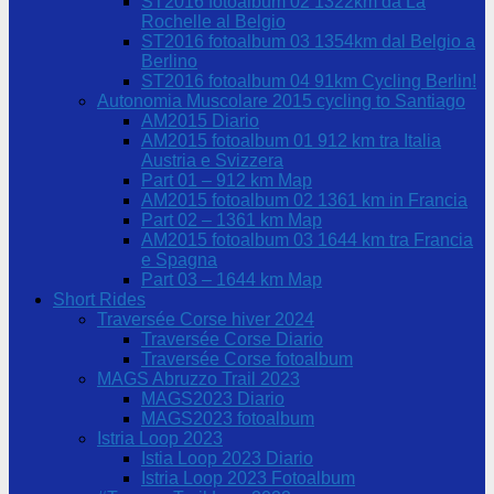
ST2016 fotoalbum 02 1322km da La
Rochelle al Belgio
ST2016 fotoalbum 03 1354km dal Belgio a
Berlino
ST2016 fotoalbum 04 91km Cycling Berlin!
Autonomia Muscolare 2015 cycling to Santiago
AM2015 Diario
AM2015 fotoalbum 01 912 km tra Italia
Austria e Svizzera
Part 01 – 912 km Map
AM2015 fotoalbum 02 1361 km in Francia
Part 02 – 1361 km Map
AM2015 fotoalbum 03 1644 km tra Francia
e Spagna
Part 03 – 1644 km Map
Short Rides
Traversée Corse hiver 2024
Traversée Corse Diario
Traversée Corse fotoalbum
MAGS Abruzzo Trail 2023
MAGS2023 Diario
MAGS2023 fotoalbum
Istria Loop 2023
Istia Loop 2023 Diario
Istria Loop 2023 Fotoalbum