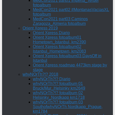
MedCon2021 part01 Imperia_Teruel
fotoalbum
MedCon2021 part02 #MontanasVaciasXL
fotoalbum
MedCon2021 part03 Caminos
Zaragoza_Almeria fotoalbum
Orient Xpress 2019
Orient Xpress Diario
Orient Xpress fotoalbum01
Hometown_Istanbul, km2390
Orient Xpress fotoalbum02
Istanbul_Hometown, km2083
Orient Xpress fotoalbum03 DaysOff in
Istanbul
Orient Xpress roadmap 4473km stage by
stage
whyNOrTh?!? 2018
whyNOrTh?!? Diario
whyNOrTh?!? fotoalbum 01
Bruck/Mur_Helsinky km2649
whyNOrTh?!? fotoalbum 02
Helsinky_Nordkapp km1718
whyNOrTh?!? fotoalbum 03
SouthofwhyNOrTh Nordkapp_Prague,
km1784