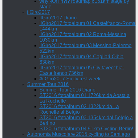
whyNOrTh?!? roadmap 6151km stage by
stage
ilGiro2017
ilGiro2017 Diario
ilGiro2017 fotoalbum 01 Castelfranco-Roma
1444km
ilGiro2017 fotoalbum 02 Roma-Messina
1030km
ilGiro2017 fotoalbum 03 Messina-Palermo
522km
ilGiro2017 fotoalbum 04 Cagliari-Olbia
638km
ilGiro2017 fotoalbum 05 Civitavecchia-
Castelfranco 736km
#ilGiro2017 Sicily rest week
Summer Tour 2016
Summer Tour 2016 Diario
ST2016 fotoalbum 01 1726km da Aosta a
La Rochelle
ST2016 fotoalbum 02 1322km da La
Rochelle al Belgio
ST2016 fotoalbum 03 1354km dal Belgio a
Berlino
ST2016 fotoalbum 04 91km Cycling Berlin!
Autonomia Muscolare 2015 cycling to Santiago