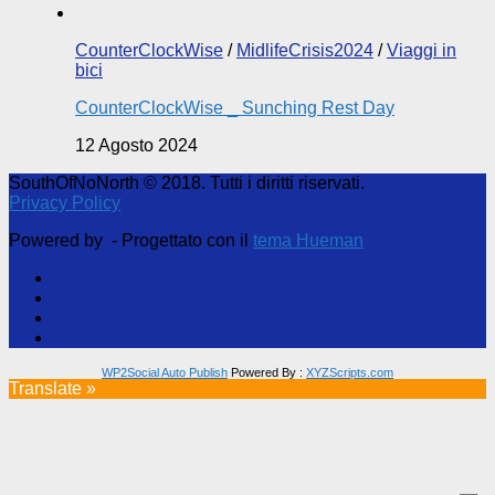
CounterClockWise
/
MidlifeCrisis2024
/
Viaggi in
bici
CounterClockWise _ Sunching Rest Day
12 Agosto 2024
SouthOfNoNorth © 2018. Tutti i diritti riservati.
Privacy Policy
Powered by
- Progettato con il
tema Hueman
WP2Social Auto Publish
Powered By :
XYZScripts.com
Translate »