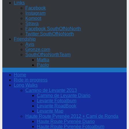
Links
Facebook
Instagram
Komoot
Strava
Facebook SouthOfNoNorth
Twitter SouthOfNoNorth
Friendship
Avis
Gronze.com
SouthOfNoNorthTeam
Mattia
Paolo
Home
Ride in progress
Long Walks
Camino de Levante 2013
Camino de Levante Diario
Levante Fotoalbum
Levante RoadBook
Levante Map
Haute Route Pyrenèe 2012 + Camì de Ronda
Haute Route Pyrenèe Diario
Haute Route Pyrenèe Fotoalbum