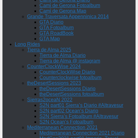
Camì de Gerona Fotoalbum
Camì de Gerona Map
Grande Traversata Appenninica 2014
GTA Diario
GTA Fotoalbum
GTA RoadBook
GTA Map
Long Rides
Tierra de Alma 2025
Tierra de Alma Diario
Tierra de Alma @ instagram
CounterClockWise 2024
CounterClockWise Diario
Counterclockwise fotoalbum
theDesertSessions 2023
theDesertSessions Diario
theDesertSessions fotoalbum
Sierras2oceaN 2022
S2N part01 Sierra’s Diario #Altravesur
S2N part02 Ocean’s Diario
S2N Sierra’s Fotoalbum #Altravesur
S2N Ocean’s Fotoalbum
Mediterranean Connection 2021
Mediterranean Connection 2021 Diario