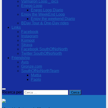
Valmaron Loop _ pics
Enego Loop
Enego Loop Diario
Enjoy the WeekEnd Loop
Enjoy the weekend Diario
BDay Tour & One-Day rides
Links
Facebook
Instagram
Komoot
Strava
Facebook SouthOfNoNorth
Twitter SouthOfNoNorth
Friendship
Avis
Gronze.com
SouthOfNoNorthTeam
Mattia
Paolo
Ricerca per: