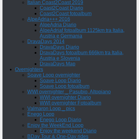
Italian Coast2Coast 2019
Coast2Coast Diario
Coast2Coast fotoalbum
AlpeAdria+++ 2016
AlpeAdria Diario
AlpeAdriaf fotoalbum 1125km tra Italia,
Austria e Germania
DravaDays 2014
DravaDays Diario
DravaDays fotoalbum 666km tra Italia,
Austria e Slovenia
DravaDays Map
Overnighters
Soave Loop overnighter
Soave Loop Diario
Soave Loop fotoalbum
WWI overnighter _ Pasubio, Altopiano
WWI overnighter Diario
WWI overnighter Fotoalbum
Valmaron Loop _ pics
Enego Loop
Enego Loop Diario
Enjoy the WeekEnd Loop
Enjoy the weekend Diario
BDay Tour & One-Day rides