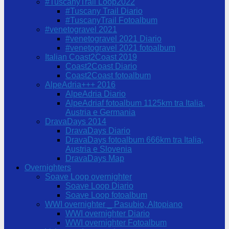
#TuscanyTrail Loop2022
#Tuscany Trail Diario
#TuscanyTrail Fotoalbum
#venetogravel 2021
#venetogravel 2021 Diario
#venetogravel 2021 fotoalbum
Italian Coast2Coast 2019
Coast2Coast Diario
Coast2Coast fotoalbum
AlpeAdria+++ 2016
AlpeAdria Diario
AlpeAdriaf fotoalbum 1125km tra Italia,
Austria e Germania
DravaDays 2014
DravaDays Diario
DravaDays fotoalbum 666km tra Italia,
Austria e Slovenia
DravaDays Map
Overnighters
Soave Loop overnighter
Soave Loop Diario
Soave Loop fotoalbum
WWI overnighter _ Pasubio, Altopiano
WWI overnighter Diario
WWI overnighter Fotoalbum