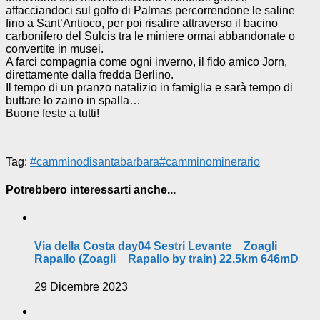
affacciandoci sul golfo di Palmas percorrendone le saline
fino a Sant’Antioco, per poi risalire attraverso il bacino
carbonifero del Sulcis tra le miniere ormai abbandonate o
convertite in musei.
A farci compagnia come ogni inverno, il fido amico Jorn,
direttamente dalla fredda Berlino.
Il tempo di un pranzo natalizio in famiglia e sarà tempo di
buttare lo zaino in spalla…
Buone feste a tutti!
Tag:
#camminodisantabarbara
#camminominerario
Potrebbero interessarti anche...
Via della Costa day04 Sestri Levante _ Zoagli _
Rapallo (Zoagli _ Rapallo by train) 22,5km 646mD
29 Dicembre 2023