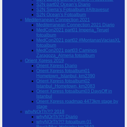
S2N part02 Ocean’s Diario
S2N Sierra’s Fotoalbum #Altravesur
S2N Ocean’s Fotoalbum
Mediterranean Connection 2021
Mediterranean Connection 2021 Diario
MedCon2021 part01 Imperia_Teruel
fotoalbum
MedCon2021 part02 #MontanasVaciasXL
fotoalbum
MedCon2021 part03 Caminos
Zaragoza_Almeria fotoalbum
Orient Xpress 2019
Orient Xpress Diario
Orient Xpress fotoalbum01
Hometown_Istanbul, km2390
Orient Xpress fotoalbum02
Istanbul_Hometown, km2083
Orient Xpress fotoalbum03 DaysOff in
Istanbul
Orient Xpress roadmap 4473km stage by
stage
whyNOrTh?!? 2018
whyNOrTh?!? Diario
whyNOrTh?!? fotoalbum 01
Bruck/Mur_Helsinky km2649