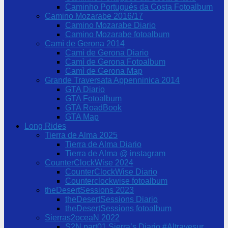
Caminho Portugués da Costa Fotoalbum
Camino Mozarabe 2016/17
Camino Mozarabe Diario
Camino Mozarabe fotoalbum
Camì de Gerona 2014
Camì de Gerona Diario
Camì de Gerona Fotoalbum
Camì de Gerona Map
Grande Traversata Appenninica 2014
GTA Diario
GTA Fotoalbum
GTA RoadBook
GTA Map
Long Rides
Tierra de Alma 2025
Tierra de Alma Diario
Tierra de Alma @ instagram
CounterClockWise 2024
CounterClockWise Diario
Counterclockwise fotoalbum
theDesertSessions 2023
theDesertSessions Diario
theDesertSessions fotoalbum
Sierras2oceaN 2022
S2N part01 Sierra’s Diario #Altravesur