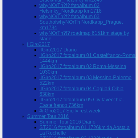
whyNOrTh?!? fotoalbum 02
Helsinky_Nordkapp km1718
whyNOrTh?!? fotoalbum 03
SouthofwhyNOrTh Nordkapp_Prague,
km1784
whyNOrTh?!? roadmap 6151km stage by
stage
ilGiro2017
ilGiro2017 Diario
ilGiro2017 fotoalbum 01 Castelfranco-Roma
1444km
ilGiro2017 fotoalbum 02 Roma-Messina
1030km
ilGiro2017 fotoalbum 03 Messina-Palermo
522km
ilGiro2017 fotoalbum 04 Cagliari-Olbia
638km
ilGiro2017 fotoalbum 05 Civitavecchia-
Castelfranco 736km
#ilGiro2017 Sicily rest week
Summer Tour 2016
Summer Tour 2016 Diario
ST2016 fotoalbum 01 1726km da Aosta a
La Rochelle