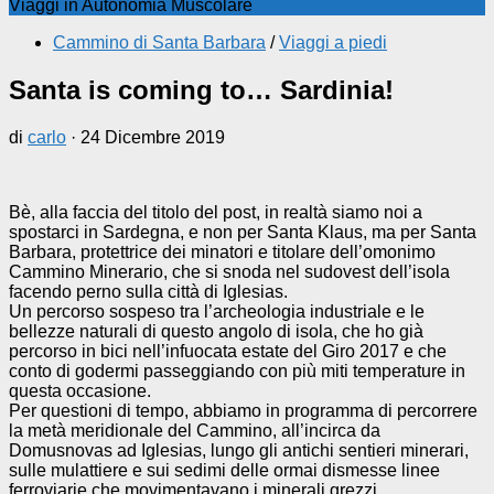
Viaggi in Autonomia Muscolare
Cammino di Santa Barbara
/
Viaggi a piedi
Santa is coming to… Sardinia!
di
carlo
·
24 Dicembre 2019
Bè, alla faccia del titolo del post, in realtà siamo noi a
spostarci in Sardegna, e non per Santa Klaus, ma per Santa
Barbara, protettrice dei minatori e titolare dell’omonimo
Cammino Minerario, che si snoda nel sudovest dell’isola
facendo perno sulla città di Iglesias.
Un percorso sospeso tra l’archeologia industriale e le
bellezze naturali di questo angolo di isola, che ho già
percorso in bici nell’infuocata estate del Giro 2017 e che
conto di godermi passeggiando con più miti temperature in
questa occasione.
Per questioni di tempo, abbiamo in programma di percorrere
la metà meridionale del Cammino, all’incirca da
Domusnovas ad Iglesias, lungo gli antichi sentieri minerari,
sulle mulattiere e sui sedimi delle ormai dismesse linee
ferroviarie che movimentavano i minerali grezzi,