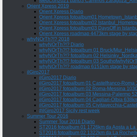
MedCon2021 part03 Caminos Zaragoza_Alme
Orient Xpress 2019
Orient Xpress Diario
Orient Xpress fotoalbum01 Hometown_Istan
Orient Xpress fotoalbum02 Istanbul_Homet
Orient Xpress fotoalbum03 DaysOff in Istanbu
Orient Xpress roadmap 4473km stage by sta
whyNOrTh?!? 2018
whyNOrTh?!? Diario
whyNOrTh?!? fotoalbum 01 Bruck/Mur_Hels
whyNOrTh?!? fotoalbum 02 Helsinky_Nordk
whyNOrTh?!? fotoalbum 03 SouthofwhyNOr
whyNOrTh?!? roadmap 6151km stage by sta
ilGiro2017
ilGiro2017 Diario
ilGiro2017 fotoalbum 01 Castelfranco-Roma
ilGiro2017 fotoalbum 02 Roma-Messina 103
ilGiro2017 fotoalbum 03 Messina-Palermo 5
ilGiro2017 fotoalbum 04 Cagliari-Olbia 638k
ilGiro2017 fotoalbum 05 Civitavecchia-Cast
#ilGiro2017 Sicily rest week
Summer Tour 2016
Summer Tour 2016 Diario
ST2016 fotoalbum 01 1726km da Aosta a La
ST2016 fotoalbum 02 1322km da La Rochelle