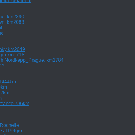
ria fotoalbum
bul, km2390
own, km2083
l
ge
inky km2649
app km1718
Th Nordkapp_Prague, km1784
ge
 1444km
0km
22km
m
elfranco 736km
 Rochelle
 al Belgio