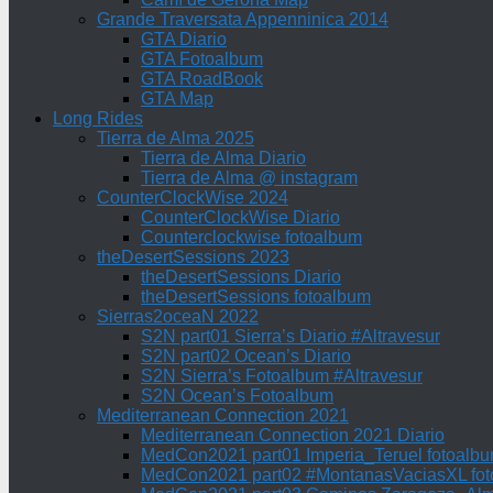
Grande Traversata Appenninica 2014
GTA Diario
GTA Fotoalbum
GTA RoadBook
GTA Map
Long Rides
Tierra de Alma 2025
Tierra de Alma Diario
Tierra de Alma @ instagram
CounterClockWise 2024
CounterClockWise Diario
Counterclockwise fotoalbum
theDesertSessions 2023
theDesertSessions Diario
theDesertSessions fotoalbum
Sierras2oceaN 2022
S2N part01 Sierra’s Diario #Altravesur
S2N part02 Ocean’s Diario
S2N Sierra’s Fotoalbum #Altravesur
S2N Ocean’s Fotoalbum
Mediterranean Connection 2021
Mediterranean Connection 2021 Diario
MedCon2021 part01 Imperia_Teruel fotoalb
MedCon2021 part02 #MontanasVaciasXL fo