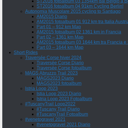
ST2016 fotoalbum 03 1354km dal Belgio a Be
ST2016 fotoalbum 04 91km Cycling Berlin!
Autonomia Muscolare 2015 cycling to Santiago
AM2015 Diario
AM2015 fotoalbum 01 912 km tra Italia Austri
Part 01 – 912 km Map
AM2015 fotoalbum 02 1361 km in Francia
Part 02 – 1361 km Map
AM2015 fotoalbum 03 1644 km tra Francia e
Part 03 – 1644 km Map
Short Rides
Traversée Corse hiver 2024
Traversée Corse Diario
Traversée Corse fotoalbum
MAGS Abruzzo Trail 2023
MAGS2023 Diario
MAGS2023 fotoalbum
Istria Loop 2023
Istia Loop 2023 Diario
Istria Loop 2023 Fotoalbum
#TuscanyTrail Loop2022
#Tuscany Trail Diario
#TuscanyTrail Fotoalbum
#venetogravel 2021
#venetogravel 2021 Diario