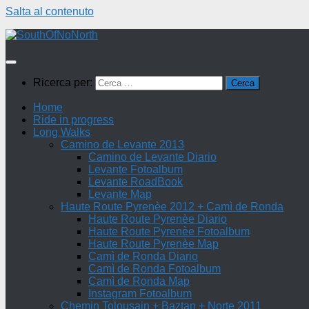
Salta al contenuto
Ricerca per:
Home
Ride in progress
Long Walks
Camino de Levante 2013
Camino de Levante Diario
Levante Fotoalbum
Levante RoadBook
Levante Map
Haute Route Pyrenèe 2012 + Camì de Ronda
Haute Route Pyrenèe Diario
Haute Route Pyrenèe Fotoalbum
Haute Route Pyrenèe Map
Camì de Ronda Diario
Camì de Ronda Fotoalbum
Camì de Ronda Map
Instagram Fotoalbum
Chemin Tolousain + Baztan + Norte 2011