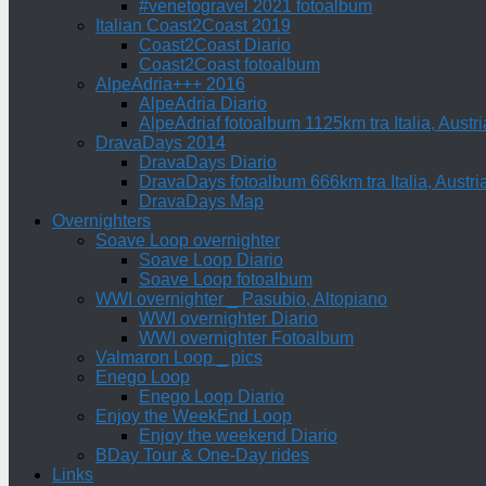
#venetogravel 2021 fotoalbum
Italian Coast2Coast 2019
Coast2Coast Diario
Coast2Coast fotoalbum
AlpeAdria+++ 2016
AlpeAdria Diario
AlpeAdriaf fotoalbum 1125km tra Italia, Aust
DravaDays 2014
DravaDays Diario
DravaDays fotoalbum 666km tra Italia, Austri
DravaDays Map
Overnighters
Soave Loop overnighter
Soave Loop Diario
Soave Loop fotoalbum
WWI overnighter _ Pasubio, Altopiano
WWI overnighter Diario
WWI overnighter Fotoalbum
Valmaron Loop _ pics
Enego Loop
Enego Loop Diario
Enjoy the WeekEnd Loop
Enjoy the weekend Diario
BDay Tour & One-Day rides
Links