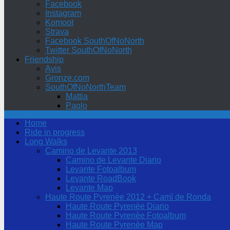
Facebook
Instagram
Komoot
Strava
Facebook SouthOfNoNorth
Twitter SouthOfNoNorth
Friendship
Avis
Gronze.com
SouthOfNoNorthTeam
Mattia
Paolo
Home
Ride in progress
Long Walks
Camino de Levante 2013
Camino de Levante Diario
Levante Fotoalbum
Levante RoadBook
Levante Map
Haute Route Pyrenèe 2012 + Camì de Ronda
Haute Route Pyrenèe Diario
Haute Route Pyrenèe Fotoalbum
Haute Route Pyrenèe Map