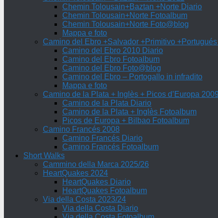
Chemin Tolousain+Baztan +Norte Diario
Chemin Tolousain+Norte Fotoalbum
Chemin Tolousain+Norte Foto@blog
Mappa e foto
Camino del Ebro +Salvador +Primitivo +Portugués
Camino del Ebro 2010 Diario
Camino del Ebro Fotoalbum
Camino del Ebro Foto@blog
Camino del Ebro – Portogallo in infradito
Mappa e foto
Camino de la Plata + Inglès + Picos d’Europa 200
Camino de la Plata Diario
Camino de la Plata + Inglès Fotoalbum
Picos de Europa + Bilbao Fotoalbum
Camino Francés 2008
Camino Francés Diario
Camino Francés Fotoalbum
Short Walks
Cammino della Marca 2025/26
HeartQuakes 2024
HeartQuakes Diario
HeartQuakes Fotoalbum
Via della Costa 2023/24
Via della Costa Diario
Via della Costa Fotoalbum