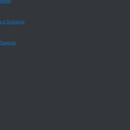
rlino
a e Svizzera
 Spagna