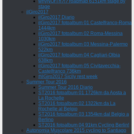
whyNOrTh?!? roadmap 6151km stage by
stage
ilGiro2017
ilGiro2017 Diario
ilGiro2017 fotoalbum 01 Castelfranco-Roma
1444km
ilGiro2017 fotoalbum 02 Roma-Messina
1030km
ilGiro2017 fotoalbum 03 Messina-Palermo
522km
ilGiro2017 fotoalbum 04 Cagliari-Olbia
638km
ilGiro2017 fotoalbum 05 Civitavecchia-
Castelfranco 736km
#ilGiro2017 Sicily rest week
Summer Tour 2016
Summer Tour 2016 Diario
ST2016 fotoalbum 01 1726km da Aosta a
La Rochelle
ST2016 fotoalbum 02 1322km da La
Rochelle al Belgio
ST2016 fotoalbum 03 1354km dal Belgio a
Berlino
ST2016 fotoalbum 04 91km Cycling Berlin!
Autonomia Muscolare 2015 cycling to Santiago