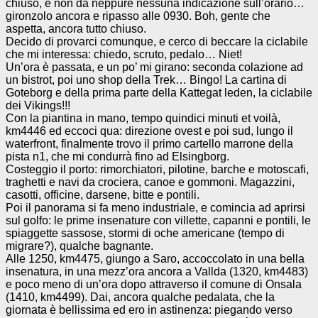
chiuso, e non dà neppure nessuna indicazione sull’orario…
gironzolo ancora e ripasso alle 0930. Boh, gente che
aspetta, ancora tutto chiuso.
Decido di provarci comunque, e cerco di beccare la ciclabile
che mi interessa: chiedo, scruto, pedalo… Niet!
Un’ora è passata, e un po’ mi girano: seconda colazione ad
un bistrot, poi uno shop della Trek… Bingo! La cartina di
Goteborg e della prima parte della Kattegat leden, la ciclabile
dei Vikings!!!
Con la piantina in mano, tempo quindici minuti et voilà,
km4446 ed eccoci qua: direzione ovest e poi sud, lungo il
waterfront, finalmente trovo il primo cartello marrone della
pista n1, che mi condurrà fino ad Elsingborg.
Costeggio il porto: rimorchiatori, pilotine, barche e motoscafi,
traghetti e navi da crociera, canoe e gommoni. Magazzini,
casotti, officine, darsene, bitte e pontili.
Poi il panorama si fa meno industriale, e comincia ad aprirsi
sul golfo: le prime insenature con villette, capanni e pontili, le
spiaggette sassose, stormi di oche americane (tempo di
migrare?), qualche bagnante.
Alle 1250, km4475, giungo a Saro, accoccolato in una bella
insenatura, in una mezz’ora ancora a Vallda (1320, km4483)
e poco meno di un’ora dopo attraverso il comune di Onsala
(1410, km4499). Dai, ancora qualche pedalata, che la
giornata è bellissima ed ero in astinenza: piegando verso