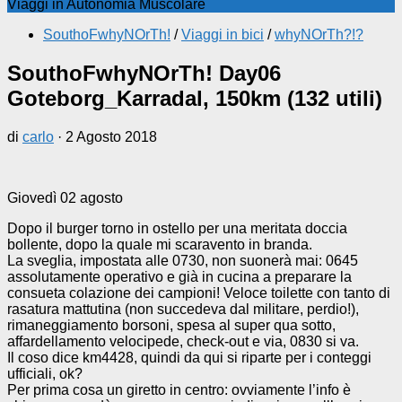
Viaggi in Autonomia Muscolare
SouthoFwhyNOrTh!
/
Viaggi in bici
/
whyNOrTh?!?
SouthoFwhyNOrTh! Day06
Goteborg_Karradal, 150km (132 utili)
di
carlo
·
2 Agosto 2018
Giovedì 02 agosto
Dopo il burger torno in ostello per una meritata doccia
bollente, dopo la quale mi scaravento in branda.
La sveglia, impostata alle 0730, non suonerà mai: 0645
assolutamente operativo e già in cucina a preparare la
consueta colazione dei campioni! Veloce toilette con tanto di
rasatura mattutina (non succedeva dal militare, perdio!),
rimaneggiamento borsoni, spesa al super qua sotto,
affardellamento velocipede, check-out e via, 0830 si va.
Il coso dice km4428, quindi da qui si riparte per i conteggi
ufficiali, ok?
Per prima cosa un giretto in centro: ovviamente l’info è