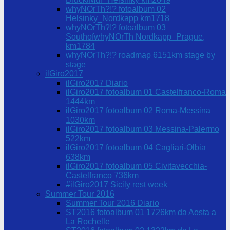
whyNOrTh?!? fotoalbum 02
Helsinky_Nordkapp km1718
whyNOrTh?!? fotoalbum 03
SouthofwhyNOrTh Nordkapp_Prague,
km1784
whyNOrTh?!? roadmap 6151km stage by
stage
ilGiro2017
ilGiro2017 Diario
ilGiro2017 fotoalbum 01 Castelfranco-Roma
1444km
ilGiro2017 fotoalbum 02 Roma-Messina
1030km
ilGiro2017 fotoalbum 03 Messina-Palermo
522km
ilGiro2017 fotoalbum 04 Cagliari-Olbia
638km
ilGiro2017 fotoalbum 05 Civitavecchia-
Castelfranco 736km
#ilGiro2017 Sicily rest week
Summer Tour 2016
Summer Tour 2016 Diario
ST2016 fotoalbum 01 1726km da Aosta a
La Rochelle