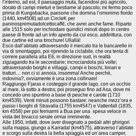
l’interno, ad est, il paesaggio muta, facendosi più agricolo,
dorato di campi mieturi e bestiame al pascolo; mi fermo poco
prima di Kungsbacka, paesone che domina l’omonimo fiordo
(1440, km4508) ad un CircleK per
paninospremutadolcettocaffè, che avrei anche fame. Riparto
alle 1515 solo per inchiodare quindici minuti dopo in centro
paese di fronte ad un info aperto da cui esco, addirittura, con
due cartine ed una brochure! Ullallá!
Esco dall’abitato attraversando il mercato tra le bancarelle in
via di smontaggio, poi riprendo la ciclabile, che ora tenta di
correre parallela alla E6, in direzione sud, in realtà
zigzagando tra le secondarie; incrociandola più volte;
attraversando borghi e villaggi, campi e boschi, binari e
tratturi… non ci si annoia, insomma! Anche perché,
indovina?, ovviamente è una zona collinare!
Raggiungo Fjaras e costeggio il grande lago, con un occhio
al mare, là sotto a destra; poi proseguo fino ad Asa, dove mi
concedo uno spuntino a base di pesche e carote (1710
km4539). Venti minuti possono bastare: neanche mezz’ora e
passo i borghi di Stravalla (1755 km4547) e Vattenfall (1835,
km 4558) per poi fermarmi a Bua per una spesa veloce in
vista del bivacco serale ormai imminente.
Alle 1950, infatti, dove aver disegnato a pedali altri ghirigori
sulla mappa, giungo a Karradal (km4575), attraverso l’abitato
e scorgo sulla destra la bella spiaggia ed un’area camper,