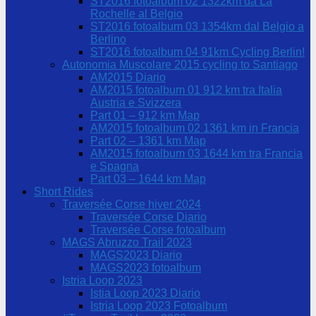
ST2016 fotoalbum 02 1322km da La
Rochelle al Belgio
ST2016 fotoalbum 03 1354km dal Belgio a
Berlino
ST2016 fotoalbum 04 91km Cycling Berlin!
Autonomia Muscolare 2015 cycling to Santiago
AM2015 Diario
AM2015 fotoalbum 01 912 km tra Italia
Austria e Svizzera
Part 01 – 912 km Map
AM2015 fotoalbum 02 1361 km in Francia
Part 02 – 1361 km Map
AM2015 fotoalbum 03 1644 km tra Francia
e Spagna
Part 03 – 1644 km Map
Short Rides
Traversée Corse hiver 2024
Traversée Corse Diario
Traversée Corse fotoalbum
MAGS Abruzzo Trail 2023
MAGS2023 Diario
MAGS2023 fotoalbum
Istria Loop 2023
Istia Loop 2023 Diario
Istria Loop 2023 Fotoalbum