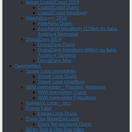
Italian Coast2Coast 2019
Coast2Coast Diario
Coast2Coast fotoalbum
AlpeAdria+++ 2016
AlpeAdria Diario
AlpeAdriaf fotoalbum 1125km tra Italia,
Austria e Germania
DravaDays 2014
DravaDays Diario
DravaDays fotoalbum 666km tra Italia,
Austria e Slovenia
DravaDays Map
Overnighters
Soave Loop overnighter
Soave Loop Diario
Soave Loop fotoalbum
WWI overnighter _ Pasubio, Altopiano
WWI overnighter Diario
WWI overnighter Fotoalbum
Valmaron Loop _ pics
Enego Loop
Enego Loop Diario
Enjoy the WeekEnd Loop
Enjoy the weekend Diario
BDay Tour & One-Day rides