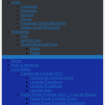
Links
Facebook
Instagram
Komoot
Strava
Facebook SouthOfNoNorth
Twitter SouthOfNoNorth
Friendship
Avis
Gronze.com
SouthOfNoNorthTeam
Mattia
Paolo
Home
Ride in progress
Long Walks
Camino de Levante 2013
Camino de Levante Diario
Levante Fotoalbum
Levante RoadBook
Levante Map
Haute Route Pyrenèe 2012 + Camì de Ronda
Haute Route Pyrenèe Diario
Haute Route Pyrenèe Fotoalbum