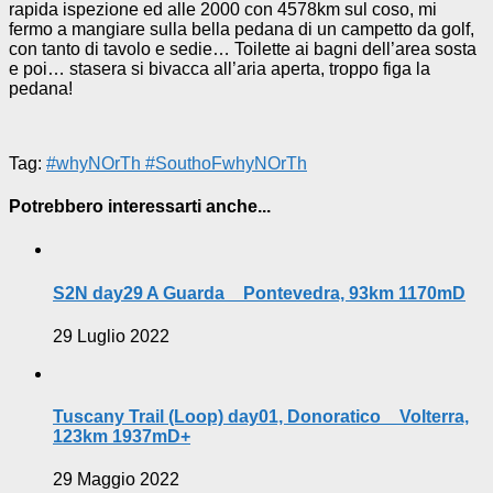
rapida ispezione ed alle 2000 con 4578km sul coso, mi
fermo a mangiare sulla bella pedana di un campetto da golf,
con tanto di tavolo e sedie… Toilette ai bagni dell’area sosta
e poi… stasera si bivacca all’aria aperta, troppo figa la
pedana!
Tag:
#whyNOrTh #SouthoFwhyNOrTh
Potrebbero interessarti anche...
S2N day29 A Guarda _ Pontevedra, 93km 1170mD
29 Luglio 2022
Tuscany Trail (Loop) day01, Donoratico _ Volterra,
123km 1937mD+
29 Maggio 2022