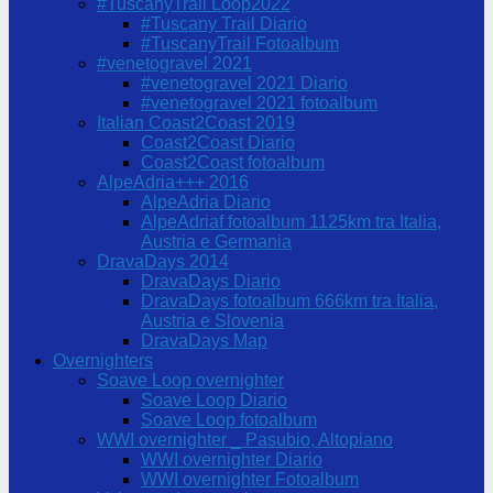
#TuscanyTrail Loop2022
#Tuscany Trail Diario
#TuscanyTrail Fotoalbum
#venetogravel 2021
#venetogravel 2021 Diario
#venetogravel 2021 fotoalbum
Italian Coast2Coast 2019
Coast2Coast Diario
Coast2Coast fotoalbum
AlpeAdria+++ 2016
AlpeAdria Diario
AlpeAdriaf fotoalbum 1125km tra Italia,
Austria e Germania
DravaDays 2014
DravaDays Diario
DravaDays fotoalbum 666km tra Italia,
Austria e Slovenia
DravaDays Map
Overnighters
Soave Loop overnighter
Soave Loop Diario
Soave Loop fotoalbum
WWI overnighter _ Pasubio, Altopiano
WWI overnighter Diario
WWI overnighter Fotoalbum