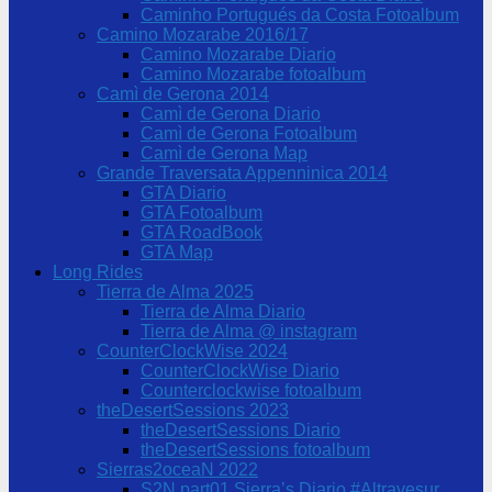
Caminho Portugués da Costa Fotoalbum
Camino Mozarabe 2016/17
Camino Mozarabe Diario
Camino Mozarabe fotoalbum
Camì de Gerona 2014
Camì de Gerona Diario
Camì de Gerona Fotoalbum
Camì de Gerona Map
Grande Traversata Appenninica 2014
GTA Diario
GTA Fotoalbum
GTA RoadBook
GTA Map
Long Rides
Tierra de Alma 2025
Tierra de Alma Diario
Tierra de Alma @ instagram
CounterClockWise 2024
CounterClockWise Diario
Counterclockwise fotoalbum
theDesertSessions 2023
theDesertSessions Diario
theDesertSessions fotoalbum
Sierras2oceaN 2022
S2N part01 Sierra’s Diario #Altravesur