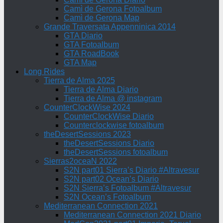
Camì de Gerona Fotoalbum
Camì de Gerona Map
Grande Traversata Appenninica 2014
GTA Diario
GTA Fotoalbum
GTA RoadBook
GTA Map
Long Rides
Tierra de Alma 2025
Tierra de Alma Diario
Tierra de Alma @ instagram
CounterClockWise 2024
CounterClockWise Diario
Counterclockwise fotoalbum
theDesertSessions 2023
theDesertSessions Diario
theDesertSessions fotoalbum
Sierras2oceaN 2022
S2N part01 Sierra’s Diario #Altravesur
S2N part02 Ocean’s Diario
S2N Sierra’s Fotoalbum #Altravesur
S2N Ocean’s Fotoalbum
Mediterranean Connection 2021
Mediterranean Connection 2021 Diario