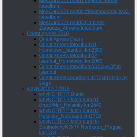
MedCon2021 part01 Imperia_Teruel
fotoalbum
MedCon2021 part02 #MontanasVaciasXL
fotoalbum
MedCon2021 part03 Caminos
Zaragoza_Almeria fotoalbum
Orient Xpress 2019
Orient Xpress Diario
Orient Xpress fotoalbum01
Hometown_Istanbul, km2390
Orient Xpress fotoalbum02
Istanbul_Hometown, km2083
Orient Xpress fotoalbum03 DaysOff in
Istanbul
Orient Xpress roadmap 4473km stage by
stage
whyNOrTh?!? 2018
whyNOrTh?!? Diario
whyNOrTh?!? fotoalbum 01
Bruck/Mur_Helsinky km2649
whyNOrTh?!? fotoalbum 02
Helsinky_Nordkapp km1718
whyNOrTh?!? fotoalbum 03
SouthofwhyNOrTh Nordkapp_Prague,
km1784