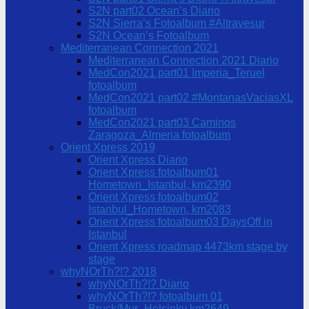
S2N part02 Ocean’s Diario
S2N Sierra’s Fotoalbum #Altravesur
S2N Ocean’s Fotoalbum
Mediterranean Connection 2021
Mediterranean Connection 2021 Diario
MedCon2021 part01 Imperia_Teruel
fotoalbum
MedCon2021 part02 #MontanasVaciasXL
fotoalbum
MedCon2021 part03 Caminos
Zaragoza_Almeria fotoalbum
Orient Xpress 2019
Orient Xpress Diario
Orient Xpress fotoalbum01
Hometown_Istanbul, km2390
Orient Xpress fotoalbum02
Istanbul_Hometown, km2083
Orient Xpress fotoalbum03 DaysOff in
Istanbul
Orient Xpress roadmap 4473km stage by
stage
whyNOrTh?!? 2018
whyNOrTh?!? Diario
whyNOrTh?!? fotoalbum 01
Bruck/Mur_Helsinky km2649