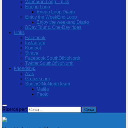
Valmaron Loop _ pics
Enego Loop
Enego Loop Diario
Enjoy the WeekEnd Loop
Enjoy the weekend Diario
BDay Tour & One-Day rides
Links
Facebook
Instagram
Komoot
Strava
Facebook SouthOfNoNorth
Twitter SouthOfNoNorth
Friendship
Avis
Gronze.com
SouthOfNoNorthTeam
Mattia
Paolo
Ricerca per: