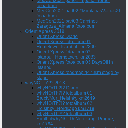
MedCon2021 part01 Imperia_Teruel
fotoalbum
MedCon2021 part02 #MontanasVaciasXL
fotoalbum
MedCon2021 part03 Caminos
Zaragoza_Almeria fotoalbum
Orient Xpress 2019
Orient Xpress Diario
Orient Xpress fotoalbum01
Hometown_Istanbul, km2390
Orient Xpress fotoalbum02
Istanbul_Hometown, km2083
Orient Xpress fotoalbum03 DaysOff in
Istanbul
Orient Xpress roadmap 4473km stage by
stage
whyNOrTh?!? 2018
whyNOrTh?!? Diario
whyNOrTh?!? fotoalbum 01
Bruck/Mur_Helsinky km2649
whyNOrTh?!? fotoalbum 02
Helsinky_Nordkapp km1718
whyNOrTh?!? fotoalbum 03
SouthofwhyNOrTh Nordkapp_Prague,
km1784