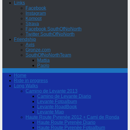
Links
Facebook
Instagram
Komoot
Strava
Facebook SouthOfNoNorth
Twitter SouthOfNoNorth
Friendship
Avis
Gronze.com
SouthOfNoNorthTeam
Mattia
Paolo
Home
Ride in progress
Long Walks
Camino de Levante 2013
Camino de Levante Diario
Levante Fotoalbum
Levante RoadBook
Levante Map
Haute Route Pyrenèe 2012 + Camì de Ronda
Haute Route Pyrenèe Diario
Haute Route Pyrenèe Fotoalbum