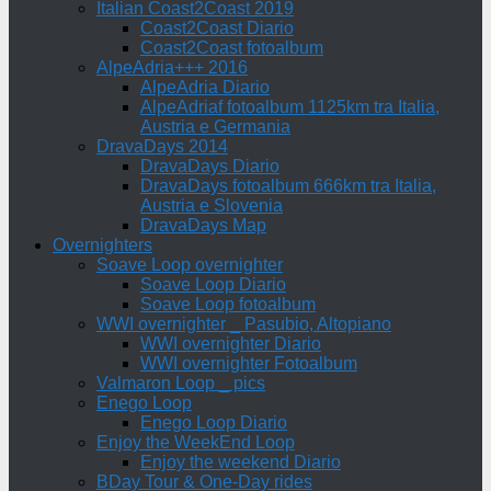
Italian Coast2Coast 2019
Coast2Coast Diario
Coast2Coast fotoalbum
AlpeAdria+++ 2016
AlpeAdria Diario
AlpeAdriaf fotoalbum 1125km tra Italia,
Austria e Germania
DravaDays 2014
DravaDays Diario
DravaDays fotoalbum 666km tra Italia,
Austria e Slovenia
DravaDays Map
Overnighters
Soave Loop overnighter
Soave Loop Diario
Soave Loop fotoalbum
WWI overnighter _ Pasubio, Altopiano
WWI overnighter Diario
WWI overnighter Fotoalbum
Valmaron Loop _ pics
Enego Loop
Enego Loop Diario
Enjoy the WeekEnd Loop
Enjoy the weekend Diario
BDay Tour & One-Day rides