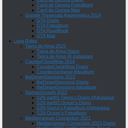
Camì de Gerona Fotoalbum
Camì de Gerona Map
Grande Traversata Appenninica 2014
GTA Diario
GTA Fotoalbum
GTA RoadBook
GTA Map
Long Rides
Tierra de Alma 2025
Tierra de Alma Diario
Tierra de Alma @ instagram
CounterClockWise 2024
CounterClockWise Diario
Counterclockwise fotoalbum
theDesertSessions 2023
theDesertSessions Diario
theDesertSessions fotoalbum
Sierras2oceaN 2022
S2N part01 Sierra’s Diario #Altravesur
S2N part02 Ocean’s Diario
S2N Sierra’s Fotoalbum #Altravesur
S2N Ocean’s Fotoalbum
Mediterranean Connection 2021
Mediterranean Connection 2021 Diario