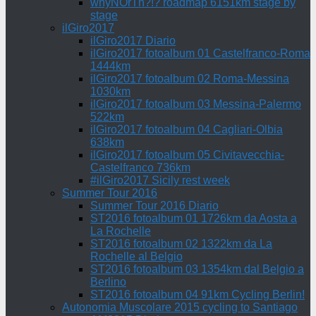
whyNOrTh?!? roadmap 6151km stage by
stage
ilGiro2017
ilGiro2017 Diario
ilGiro2017 fotoalbum 01 Castelfranco-Roma
1444km
ilGiro2017 fotoalbum 02 Roma-Messina
1030km
ilGiro2017 fotoalbum 03 Messina-Palermo
522km
ilGiro2017 fotoalbum 04 Cagliari-Olbia
638km
ilGiro2017 fotoalbum 05 Civitavecchia-
Castelfranco 736km
#ilGiro2017 Sicily rest week
Summer Tour 2016
Summer Tour 2016 Diario
ST2016 fotoalbum 01 1726km da Aosta a
La Rochelle
ST2016 fotoalbum 02 1322km da La
Rochelle al Belgio
ST2016 fotoalbum 03 1354km dal Belgio a
Berlino
ST2016 fotoalbum 04 91km Cycling Berlin!
Autonomia Muscolare 2015 cycling to Santiago