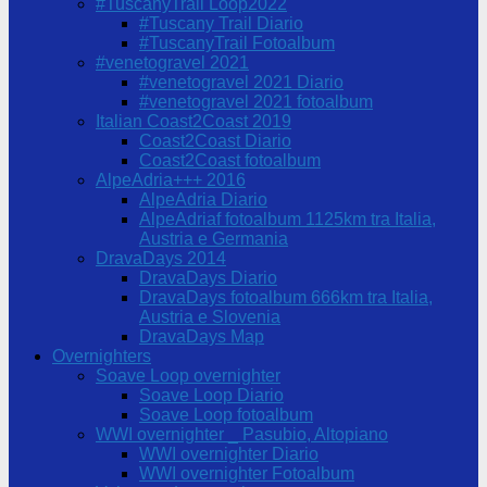
#TuscanyTrail Loop2022
#Tuscany Trail Diario
#TuscanyTrail Fotoalbum
#venetogravel 2021
#venetogravel 2021 Diario
#venetogravel 2021 fotoalbum
Italian Coast2Coast 2019
Coast2Coast Diario
Coast2Coast fotoalbum
AlpeAdria+++ 2016
AlpeAdria Diario
AlpeAdriaf fotoalbum 1125km tra Italia,
Austria e Germania
DravaDays 2014
DravaDays Diario
DravaDays fotoalbum 666km tra Italia,
Austria e Slovenia
DravaDays Map
Overnighters
Soave Loop overnighter
Soave Loop Diario
Soave Loop fotoalbum
WWI overnighter _ Pasubio, Altopiano
WWI overnighter Diario
WWI overnighter Fotoalbum