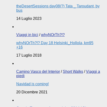
theDesertSessions day08(?) Tata _ Taroudant, by
bus
14 Luglio 2023
Viaggi in bici
/
whyNOrTh?!?
whyNOrTh?!? Day 18 Helsinki_Hollola, km95
+16
17 Luglio 2018
Camino Vasco del Interior
/
Short Walks
/
Viaggi a
piedi
Navidad is coming!
20 Dicembre 2021