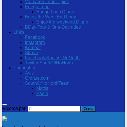
Valmaron Loop _ pics
Enego Loop
Enego Loop Diario
Enjoy the WeekEnd Loop
Enjoy the weekend Diario
BDay Tour & One-Day rides
Links
Facebook
Instagram
Komoot
Strava
Facebook SouthOfNoNorth
Twitter SouthOfNoNorth
Friendship
Avis
Gronze.com
SouthOfNoNorthTeam
Mattia
Paolo
Ricerca per: