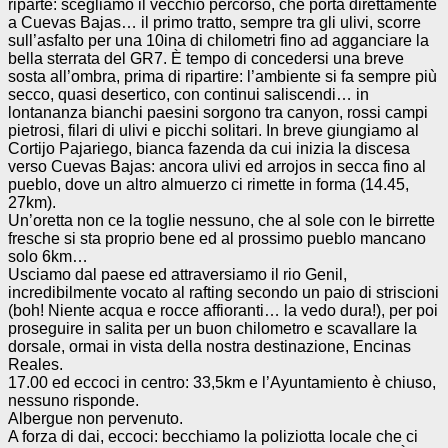
riparte: scegliamo il vecchio percorso, che porta direttamente
a Cuevas Bajas… il primo tratto, sempre tra gli ulivi, scorre
sull’asfalto per una 10ina di chilometri fino ad agganciare la
bella sterrata del GR7. È tempo di concedersi una breve
sosta all’ombra, prima di ripartire: l’ambiente si fa sempre più
secco, quasi desertico, con continui saliscendi… in
lontananza bianchi paesini sorgono tra canyon, rossi campi
pietrosi, filari di ulivi e picchi solitari. In breve giungiamo al
Cortijo Pajariego, bianca fazenda da cui inizia la discesa
verso Cuevas Bajas: ancora ulivi ed arrojos in secca fino al
pueblo, dove un altro almuerzo ci rimette in forma (14.45,
27km).
Un’oretta non ce la toglie nessuno, che al sole con le birrette
fresche si sta proprio bene ed al prossimo pueblo mancano
solo 6km…
Usciamo dal paese ed attraversiamo il rio Genil,
incredibilmente vocato al rafting secondo un paio di striscioni
(boh! Niente acqua e rocce affioranti… la vedo dura!), per poi
proseguire in salita per un buon chilometro e scavallare la
dorsale, ormai in vista della nostra destinazione, Encinas
Reales.
17.00 ed eccoci in centro: 33,5km e l’Ayuntamiento è chiuso,
nessuno risponde.
Albergue non pervenuto.
A forza di dai, eccoci: becchiamo la poliziotta locale che ci