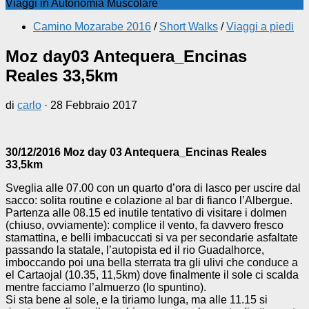
Viaggi in Autonomia Muscolare
Camino Mozarabe 2016
/
Short Walks
/
Viaggi a piedi
Moz day03 Antequera_Encinas
Reales 33,5km
di
carlo
·
28 Febbraio 2017
30/12/2016 Moz day 03 Antequera_Encinas Reales
33,5km
Sveglia alle 07.00 con un quarto d’ora di lasco per uscire dal
sacco: solita routine e colazione al bar di fianco l’Albergue.
Partenza alle 08.15 ed inutile tentativo di visitare i dolmen
(chiuso, ovviamente): complice il vento, fa davvero fresco
stamattina, e belli imbacuccati si va per secondarie asfaltate
passando la statale, l’autopista ed il rio Guadalhorce,
imboccando poi una bella sterrata tra gli ulivi che conduce a
el Cartaojal (10.35, 11,5km) dove finalmente il sole ci scalda
mentre facciamo l’almuerzo (lo spuntino).
Si sta bene al sole, e la tiriamo lunga, ma alle 11.15 si