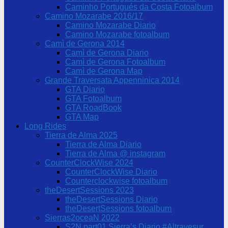
Caminho Portugués da Costa Fotoalbum
Camino Mozarabe 2016/17
Camino Mozarabe Diario
Camino Mozarabe fotoalbum
Camì de Gerona 2014
Camì de Gerona Diario
Camì de Gerona Fotoalbum
Camì de Gerona Map
Grande Traversata Appenninica 2014
GTA Diario
GTA Fotoalbum
GTA RoadBook
GTA Map
Long Rides
Tierra de Alma 2025
Tierra de Alma Diario
Tierra de Alma @ instagram
CounterClockWise 2024
CounterClockWise Diario
Counterclockwise fotoalbum
theDesertSessions 2023
theDesertSessions Diario
theDesertSessions fotoalbum
Sierras2oceaN 2022
S2N part01 Sierra’s Diario #Altravesur