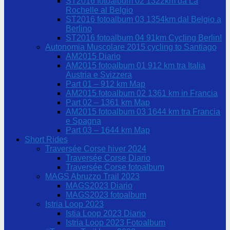
ST2016 fotoalbum 02 1322km da La
Rochelle al Belgio
ST2016 fotoalbum 03 1354km dal Belgio a
Berlino
ST2016 fotoalbum 04 91km Cycling Berlin!
Autonomia Muscolare 2015 cycling to Santiago
AM2015 Diario
AM2015 fotoalbum 01 912 km tra Italia
Austria e Svizzera
Part 01 – 912 km Map
AM2015 fotoalbum 02 1361 km in Francia
Part 02 – 1361 km Map
AM2015 fotoalbum 03 1644 km tra Francia
e Spagna
Part 03 – 1644 km Map
Short Rides
Traversée Corse hiver 2024
Traversée Corse Diario
Traversée Corse fotoalbum
MAGS Abruzzo Trail 2023
MAGS2023 Diario
MAGS2023 fotoalbum
Istria Loop 2023
Istia Loop 2023 Diario
Istria Loop 2023 Fotoalbum