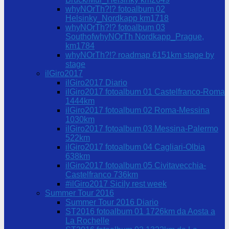
whyNOrTh?!? fotoalbum 02
Helsinky_Nordkapp km1718
whyNOrTh?!? fotoalbum 03
SouthofwhyNOrTh Nordkapp_Prague,
km1784
whyNOrTh?!? roadmap 6151km stage by
stage
ilGiro2017
ilGiro2017 Diario
ilGiro2017 fotoalbum 01 Castelfranco-Roma
1444km
ilGiro2017 fotoalbum 02 Roma-Messina
1030km
ilGiro2017 fotoalbum 03 Messina-Palermo
522km
ilGiro2017 fotoalbum 04 Cagliari-Olbia
638km
ilGiro2017 fotoalbum 05 Civitavecchia-
Castelfranco 736km
#ilGiro2017 Sicily rest week
Summer Tour 2016
Summer Tour 2016 Diario
ST2016 fotoalbum 01 1726km da Aosta a
La Rochelle