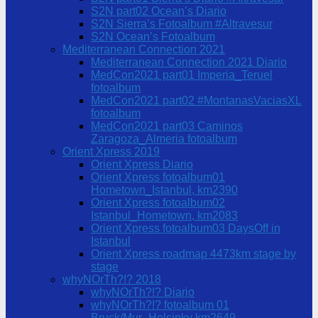
S2N part02 Ocean’s Diario
S2N Sierra’s Fotoalbum #Altravesur
S2N Ocean’s Fotoalbum
Mediterranean Connection 2021
Mediterranean Connection 2021 Diario
MedCon2021 part01 Imperia_Teruel
fotoalbum
MedCon2021 part02 #MontanasVaciasXL
fotoalbum
MedCon2021 part03 Caminos
Zaragoza_Almeria fotoalbum
Orient Xpress 2019
Orient Xpress Diario
Orient Xpress fotoalbum01
Hometown_Istanbul, km2390
Orient Xpress fotoalbum02
Istanbul_Hometown, km2083
Orient Xpress fotoalbum03 DaysOff in
Istanbul
Orient Xpress roadmap 4473km stage by
stage
whyNOrTh?!? 2018
whyNOrTh?!? Diario
whyNOrTh?!? fotoalbum 01
Bruck/Mur_Helsinky km2649