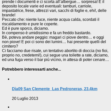
prende i documenti e ci scorta all’albergue… sorpresa! È il
deposito locale varie ed eventuali: tamburi, carriole,
impastatrice, frese, attrezzi vari, sacchi di foglie e, ehi!, delle
brande!
Peccato che: niente luce, niente acqua calda, scordati il
riscaldamento e pure le coperte.
Ed è pure sporco, diciamo.
In compenso è umidissimo e fa un freddo bastardo.
Bè, poteva andare peggio: magari ci piove dentro… e oggi
non piove! E poi ci sono dei lumini… hai presente quelli del
cimitero?
Ci facciamo due risate, un tentativo abortito di doccia (no fioi,
proprio no, credetemi!), cui segue una toilette a rate, diciamo,
ed una fuga verso il bar più vicino, in attesa di poter cenare…
Potrebbero interessarti anche...
Dìa09 San Clemente_Las Pedroneras, 23.4km
20 Luglio 2013