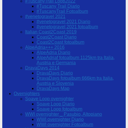
#TuscanyTrail Loop2022
#Tuscany Trail Diario
#TuscanyTrail Fotoalbum
#venetogravel 2021
#venetogravel 2021 Diario
#venetogravel 2021 fotoalbum
Italian Coast2Coast 2019
Coast2Coast Diario
Coast2Coast fotoalbum
AlpeAdria+++ 2016
AlpeAdria Diario
AlpeAdriaf fotoalbum 1125km tra Italia,
Austria e Germania
DravaDays 2014
DravaDays Diario
DravaDays fotoalbum 666km tra Italia,
Austria e Slovenia
DravaDays Map
Overnighters
Soave Loop overnighter
Soave Loop Diario
Soave Loop fotoalbum
WWI overnighter _ Pasubio, Altopiano
WWI overnighter Diario
WWI overnighter Fotoalbum