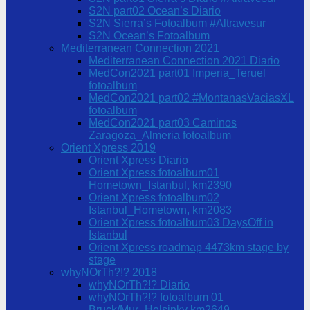
S2N part02 Ocean’s Diario
S2N Sierra’s Fotoalbum #Altravesur
S2N Ocean’s Fotoalbum
Mediterranean Connection 2021
Mediterranean Connection 2021 Diario
MedCon2021 part01 Imperia_Teruel
fotoalbum
MedCon2021 part02 #MontanasVaciasXL
fotoalbum
MedCon2021 part03 Caminos
Zaragoza_Almeria fotoalbum
Orient Xpress 2019
Orient Xpress Diario
Orient Xpress fotoalbum01
Hometown_Istanbul, km2390
Orient Xpress fotoalbum02
Istanbul_Hometown, km2083
Orient Xpress fotoalbum03 DaysOff in
Istanbul
Orient Xpress roadmap 4473km stage by
stage
whyNOrTh?!? 2018
whyNOrTh?!? Diario
whyNOrTh?!? fotoalbum 01
Bruck/Mur_Helsinky km2649