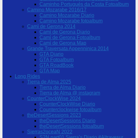
Caminho Portugués da Costa Fotoalbum
Camino Mozarabe 2016/17
Camino Mozarabe Diario
Camino Mozarabe fotoalbum
Camì de Gerona 2014
Camì de Gerona Diario
Camì de Gerona Fotoalbum
Camì de Gerona Map
Grande Traversata Appenninica 2014
GTA Diario
GTA Fotoalbum
GTA RoadBook
GTA Map
Long Rides
Tierra de Alma 2025
Tierra de Alma Diario
Tierra de Alma @ instagram
CounterClockWise 2024
CounterClockWise Diario
Counterclockwise fotoalbum
theDesertSessions 2023
theDesertSessions Diario
theDesertSessions fotoalbum
Sierras2oceaN 2022
S2N part01 Sierra’s Diario #Altravesur