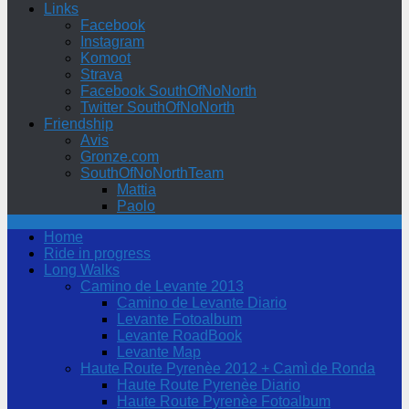
Links
Facebook
Instagram
Komoot
Strava
Facebook SouthOfNoNorth
Twitter SouthOfNoNorth
Friendship
Avis
Gronze.com
SouthOfNoNorthTeam
Mattia
Paolo
Home
Ride in progress
Long Walks
Camino de Levante 2013
Camino de Levante Diario
Levante Fotoalbum
Levante RoadBook
Levante Map
Haute Route Pyrenèe 2012 + Camì de Ronda
Haute Route Pyrenèe Diario
Haute Route Pyrenèe Fotoalbum