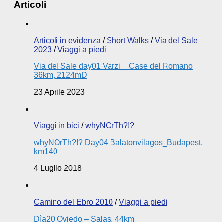
Articoli
Articoli in evidenza
/
Short Walks
/
Via del Sale
2023
/
Viaggi a piedi
Via del Sale day01 Varzi _ Case del Romano
36km, 2124mD
23 Aprile 2023
Viaggi in bici
/
whyNOrTh?!?
whyNOrTh?!? Day04 Balatonvilagos_Budapest,
km140
4 Luglio 2018
Camino del Ebro 2010
/
Viaggi a piedi
Dìa20 Oviedo – Salas, 44km