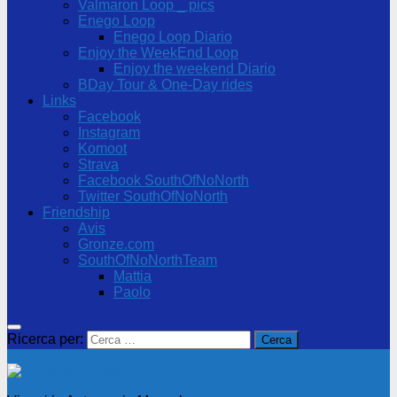
Valmaron Loop _ pics
Enego Loop
Enego Loop Diario
Enjoy the WeekEnd Loop
Enjoy the weekend Diario
BDay Tour & One-Day rides
Links
Facebook
Instagram
Komoot
Strava
Facebook SouthOfNoNorth
Twitter SouthOfNoNorth
Friendship
Avis
Gronze.com
SouthOfNoNorthTeam
Mattia
Paolo
Ricerca per: