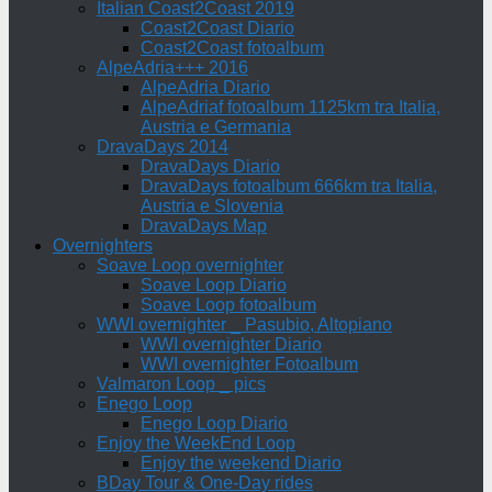
Italian Coast2Coast 2019
Coast2Coast Diario
Coast2Coast fotoalbum
AlpeAdria+++ 2016
AlpeAdria Diario
AlpeAdriaf fotoalbum 1125km tra Italia,
Austria e Germania
DravaDays 2014
DravaDays Diario
DravaDays fotoalbum 666km tra Italia,
Austria e Slovenia
DravaDays Map
Overnighters
Soave Loop overnighter
Soave Loop Diario
Soave Loop fotoalbum
WWI overnighter _ Pasubio, Altopiano
WWI overnighter Diario
WWI overnighter Fotoalbum
Valmaron Loop _ pics
Enego Loop
Enego Loop Diario
Enjoy the WeekEnd Loop
Enjoy the weekend Diario
BDay Tour & One-Day rides