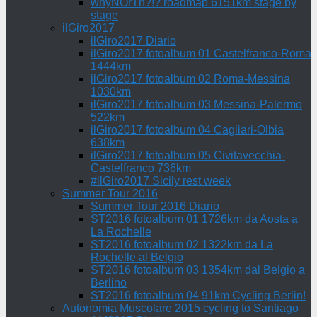
whyNOrTh?!? roadmap 6151km stage by
stage
ilGiro2017
ilGiro2017 Diario
ilGiro2017 fotoalbum 01 Castelfranco-Roma
1444km
ilGiro2017 fotoalbum 02 Roma-Messina
1030km
ilGiro2017 fotoalbum 03 Messina-Palermo
522km
ilGiro2017 fotoalbum 04 Cagliari-Olbia
638km
ilGiro2017 fotoalbum 05 Civitavecchia-
Castelfranco 736km
#ilGiro2017 Sicily rest week
Summer Tour 2016
Summer Tour 2016 Diario
ST2016 fotoalbum 01 1726km da Aosta a
La Rochelle
ST2016 fotoalbum 02 1322km da La
Rochelle al Belgio
ST2016 fotoalbum 03 1354km dal Belgio a
Berlino
ST2016 fotoalbum 04 91km Cycling Berlin!
Autonomia Muscolare 2015 cycling to Santiago