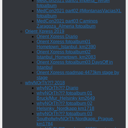
MedCon2021 part01 Imperia_Teruel
fotoalbum
MedCon2021 part02 #MontanasVaciasXL
fotoalbum
MedCon2021 part03 Caminos
Zaragoza_Almeria fotoalbum
Orient Xpress 2019
Orient Xpress Diario
Orient Xpress fotoalbum01
Hometown_Istanbul, km2390
Orient Xpress fotoalbum02
Istanbul_Hometown, km2083
Orient Xpress fotoalbum03 DaysOff in
Istanbul
Orient Xpress roadmap 4473km stage by
stage
whyNOrTh?!? 2018
whyNOrTh?!? Diario
whyNOrTh?!? fotoalbum 01
Bruck/Mur_Helsinky km2649
whyNOrTh?!? fotoalbum 02
Helsinky_Nordkapp km1718
whyNOrTh?!? fotoalbum 03
SouthofwhyNOrTh Nordkapp_Prague,
km1784