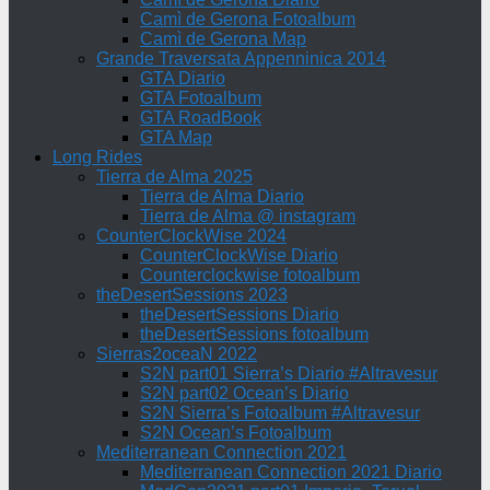
Camì de Gerona Fotoalbum
Camì de Gerona Map
Grande Traversata Appenninica 2014
GTA Diario
GTA Fotoalbum
GTA RoadBook
GTA Map
Long Rides
Tierra de Alma 2025
Tierra de Alma Diario
Tierra de Alma @ instagram
CounterClockWise 2024
CounterClockWise Diario
Counterclockwise fotoalbum
theDesertSessions 2023
theDesertSessions Diario
theDesertSessions fotoalbum
Sierras2oceaN 2022
S2N part01 Sierra’s Diario #Altravesur
S2N part02 Ocean’s Diario
S2N Sierra’s Fotoalbum #Altravesur
S2N Ocean’s Fotoalbum
Mediterranean Connection 2021
Mediterranean Connection 2021 Diario