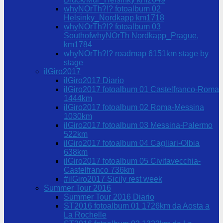
whyNOrTh?!? fotoalbum 02
Helsinky_Nordkapp km1718
whyNOrTh?!? fotoalbum 03
SouthofwhyNOrTh Nordkapp_Prague,
km1784
whyNOrTh?!? roadmap 6151km stage by
stage
ilGiro2017
ilGiro2017 Diario
ilGiro2017 fotoalbum 01 Castelfranco-Roma
1444km
ilGiro2017 fotoalbum 02 Roma-Messina
1030km
ilGiro2017 fotoalbum 03 Messina-Palermo
522km
ilGiro2017 fotoalbum 04 Cagliari-Olbia
638km
ilGiro2017 fotoalbum 05 Civitavecchia-
Castelfranco 736km
#ilGiro2017 Sicily rest week
Summer Tour 2016
Summer Tour 2016 Diario
ST2016 fotoalbum 01 1726km da Aosta a
La Rochelle