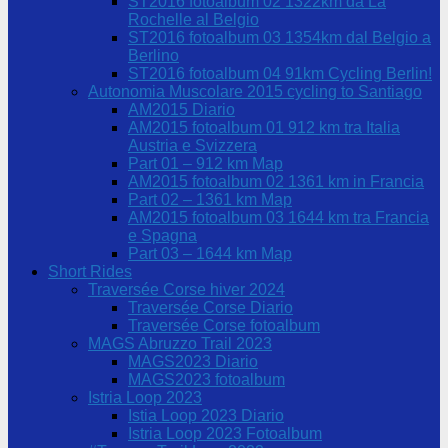
ST2016 fotoalbum 02 1322km da La
Rochelle al Belgio
ST2016 fotoalbum 03 1354km dal Belgio a
Berlino
ST2016 fotoalbum 04 91km Cycling Berlin!
Autonomia Muscolare 2015 cycling to Santiago
AM2015 Diario
AM2015 fotoalbum 01 912 km tra Italia
Austria e Svizzera
Part 01 – 912 km Map
AM2015 fotoalbum 02 1361 km in Francia
Part 02 – 1361 km Map
AM2015 fotoalbum 03 1644 km tra Francia
e Spagna
Part 03 – 1644 km Map
Short Rides
Traversée Corse hiver 2024
Traversée Corse Diario
Traversée Corse fotoalbum
MAGS Abruzzo Trail 2023
MAGS2023 Diario
MAGS2023 fotoalbum
Istria Loop 2023
Istia Loop 2023 Diario
Istria Loop 2023 Fotoalbum