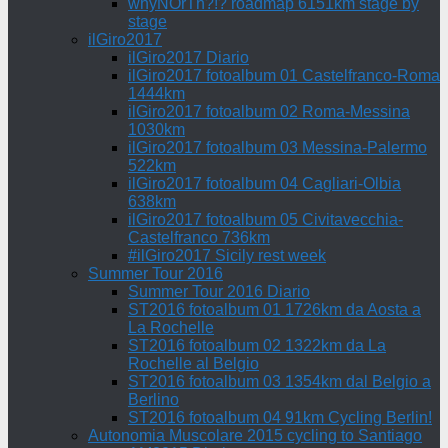
whyNOrTh?!? roadmap 6151km stage by
stage
ilGiro2017
ilGiro2017 Diario
ilGiro2017 fotoalbum 01 Castelfranco-Roma
1444km
ilGiro2017 fotoalbum 02 Roma-Messina
1030km
ilGiro2017 fotoalbum 03 Messina-Palermo
522km
ilGiro2017 fotoalbum 04 Cagliari-Olbia
638km
ilGiro2017 fotoalbum 05 Civitavecchia-
Castelfranco 736km
#ilGiro2017 Sicily rest week
Summer Tour 2016
Summer Tour 2016 Diario
ST2016 fotoalbum 01 1726km da Aosta a
La Rochelle
ST2016 fotoalbum 02 1322km da La
Rochelle al Belgio
ST2016 fotoalbum 03 1354km dal Belgio a
Berlino
ST2016 fotoalbum 04 91km Cycling Berlin!
Autonomia Muscolare 2015 cycling to Santiago