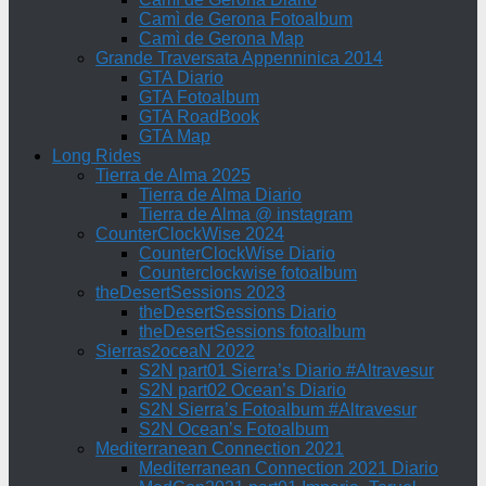
Camì de Gerona Fotoalbum
Camì de Gerona Map
Grande Traversata Appenninica 2014
GTA Diario
GTA Fotoalbum
GTA RoadBook
GTA Map
Long Rides
Tierra de Alma 2025
Tierra de Alma Diario
Tierra de Alma @ instagram
CounterClockWise 2024
CounterClockWise Diario
Counterclockwise fotoalbum
theDesertSessions 2023
theDesertSessions Diario
theDesertSessions fotoalbum
Sierras2oceaN 2022
S2N part01 Sierra’s Diario #Altravesur
S2N part02 Ocean’s Diario
S2N Sierra’s Fotoalbum #Altravesur
S2N Ocean’s Fotoalbum
Mediterranean Connection 2021
Mediterranean Connection 2021 Diario