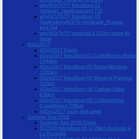
whyNOrTh?!? fotoalbum 02
Helsinky_Nordkapp km1718
whyNOrTh?!? fotoalbum 03
SouthofwhyNOrTh Nordkapp_Prague,
km1784
whyNOrTh?!? roadmap 6151km stage by
stage
ilGiro2017
ilGiro2017 Diario
ilGiro2017 fotoalbum 01 Castelfranco-Roma
1444km
ilGiro2017 fotoalbum 02 Roma-Messina
1030km
ilGiro2017 fotoalbum 03 Messina-Palermo
522km
ilGiro2017 fotoalbum 04 Cagliari-Olbia
638km
ilGiro2017 fotoalbum 05 Civitavecchia-
Castelfranco 736km
#ilGiro2017 Sicily rest week
Summer Tour 2016
Summer Tour 2016 Diario
ST2016 fotoalbum 01 1726km da Aosta a
La Rochelle