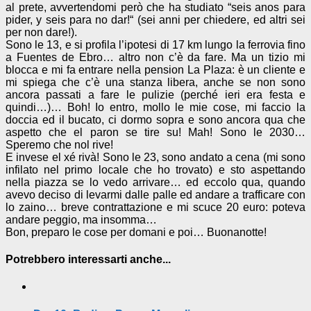
al prete, avvertendomi però che ha studiato “seis anos para
pider, y seis para no dar!“ (sei anni per chiedere, ed altri sei
per non dare!).
Sono le 13, e si profila l’ipotesi di 17 km lungo la ferrovia fino
a Fuentes de Ebro… altro non c’è da fare. Ma un tizio mi
blocca e mi fa entrare nella pension La Plaza: è un cliente e
mi spiega che c’è una stanza libera, anche se non sono
ancora passati a fare le pulizie (perché ieri era festa e
quindi…)… Boh! Io entro, mollo le mie cose, mi faccio la
doccia ed il bucato, ci dormo sopra e sono ancora qua che
aspetto che el paron se tire su! Mah! Sono le 2030…
Speremo che nol rive!
E invese el xé rivà! Sono le 23, sono andato a cena (mi sono
infilato nel primo locale che ho trovato) e sto aspettando
nella piazza se lo vedo arrivare… ed eccolo qua, quando
avevo deciso di levarmi dalle palle ed andare a trafficare con
lo zaino… breve contrattazione e mi scuce 20 euro: poteva
andare peggio, ma insomma…
Bon, preparo le cose per domani e poi… Buonanotte!
Potrebbero interessarti anche...