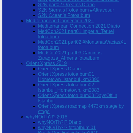
S2N part02 Ocean’s Diario
S2N Sierra’s Fotoalbum #Altravesur
S2N Ocean’s Fotoalbum
Mediterranean Connection 2021
Mediterranean Connection 2021 Diario
MedCon2021 part01 Imperia_Teruel
fotoalbum
MedCon2021 part02 #MontanasVaciasXL
fotoalbum
MedCon2021 part03 Caminos
Zaragoza_Almeria fotoalbum
Orient Xpress 2019
Orient Xpress Diario
Orient Xpress fotoalbum01
Hometown_Istanbul, km2390
Orient Xpress fotoalbum02
Istanbul_Hometown, km2083
Orient Xpress fotoalbum03 DaysOff in
Istanbul
Orient Xpress roadmap 4473km stage by
stage
whyNOrTh?!? 2018
whyNOrTh?!? Diario
whyNOrTh?!? fotoalbum 01
Bruck/Mur_Helsinky km2649