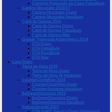
Caminho Portugués da Costa Fotoalbum
Camino Mozarabe 2016/17
Camino Mozarabe Diario
Camino Mozarabe fotoalbum
Camì de Gerona 2014
Camì de Gerona Diario
Camì de Gerona Fotoalbum
Camì de Gerona Map
Grande Traversata Appenninica 2014
GTA Diario
GTA Fotoalbum
GTA RoadBook
GTA Map
Long Rides
Tierra de Alma 2025
Tierra de Alma Diario
Tierra de Alma @ instagram
CounterClockWise 2024
CounterClockWise Diario
Counterclockwise fotoalbum
theDesertSessions 2023
theDesertSessions Diario
theDesertSessions fotoalbum
Sierras2oceaN 2022
S2N part01 Sierra’s Diario #Altravesur