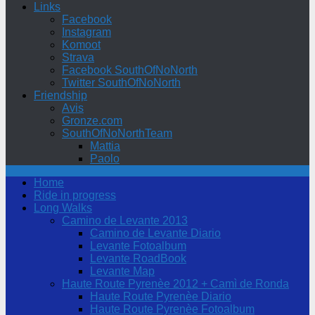
Links
Facebook
Instagram
Komoot
Strava
Facebook SouthOfNoNorth
Twitter SouthOfNoNorth
Friendship
Avis
Gronze.com
SouthOfNoNorthTeam
Mattia
Paolo
Home
Ride in progress
Long Walks
Camino de Levante 2013
Camino de Levante Diario
Levante Fotoalbum
Levante RoadBook
Levante Map
Haute Route Pyrenèe 2012 + Camì de Ronda
Haute Route Pyrenèe Diario
Haute Route Pyrenèe Fotoalbum