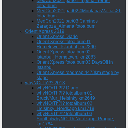
MedCon2021 part01 Imperia_Teruel
fotoalbum
MedCon2021 part02 #MontanasVaciasXL
fotoalbum
MedCon2021 part03 Caminos
Zaragoza_Almeria fotoalbum
Orient Xpress 2019
Orient Xpress Diario
Orient Xpress fotoalbum01
Hometown_Istanbul, km2390
Orient Xpress fotoalbum02
Istanbul_Hometown, km2083
Orient Xpress fotoalbum03 DaysOff in
Istanbul
Orient Xpress roadmap 4473km stage by
stage
whyNOrTh?!? 2018
whyNOrTh?!? Diario
whyNOrTh?!? fotoalbum 01
Bruck/Mur_Helsinky km2649
whyNOrTh?!? fotoalbum 02
Helsinky_Nordkapp km1718
whyNOrTh?!? fotoalbum 03
SouthofwhyNOrTh Nordkapp_Prague,
km1784