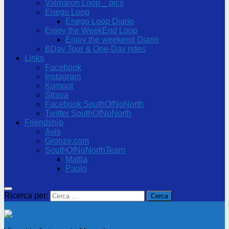
Valmaron Loop _ pics
Enego Loop
Enego Loop Diario
Enjoy the WeekEnd Loop
Enjoy the weekend Diario
BDay Tour & One-Day rides
Links
Facebook
Instagram
Komoot
Strava
Facebook SouthOfNoNorth
Twitter SouthOfNoNorth
Friendship
Avis
Gronze.com
SouthOfNoNorthTeam
Mattia
Paolo
Ricerca per: