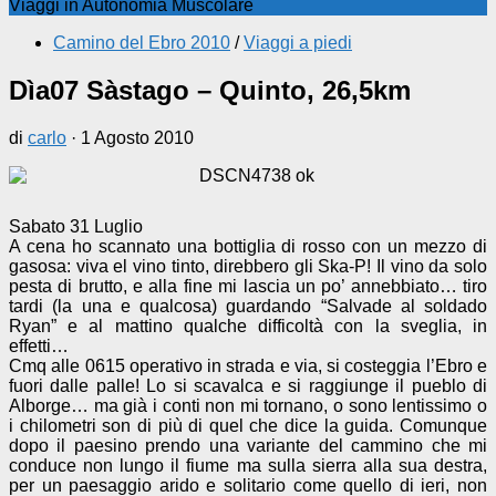
Viaggi in Autonomia Muscolare
Camino del Ebro 2010
/
Viaggi a piedi
Dìa07 Sàstago – Quinto, 26,5km
di
carlo
·
1 Agosto 2010
Sabato 31 Luglio
A cena ho scannato una bottiglia di rosso con un mezzo di
gasosa: viva el vino tinto, direbbero gli Ska-P! Il vino da solo
pesta di brutto, e alla fine mi lascia un po’ annebbiato… tiro
tardi (la una e qualcosa) guardando “Salvade al soldado
Ryan” e al mattino qualche difficoltà con la sveglia, in
effetti…
Cmq alle 0615 operativo in strada e via, si costeggia l’Ebro e
fuori dalle palle! Lo si scavalca e si raggiunge il pueblo di
Alborge… ma già i conti non mi tornano, o sono lentissimo o
i chilometri son di più di quel che dice la guida. Comunque
dopo il paesino prendo una variante del cammino che mi
conduce non lungo il fiume ma sulla sierra alla sua destra,
per un paesaggio arido e solitario come quello di ieri, non