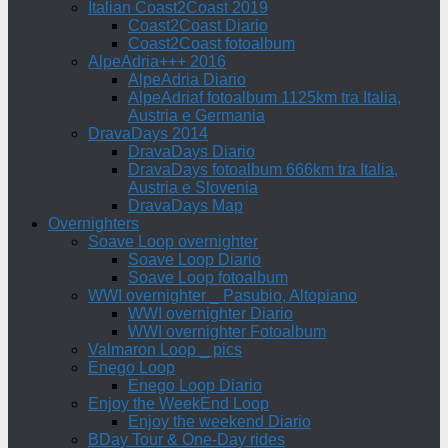
Italian Coast2Coast 2019
Coast2Coast Diario
Coast2Coast fotoalbum
AlpeAdria+++ 2016
AlpeAdria Diario
AlpeAdriaf fotoalbum 1125km tra Italia,
Austria e Germania
DravaDays 2014
DravaDays Diario
DravaDays fotoalbum 666km tra Italia,
Austria e Slovenia
DravaDays Map
Overnighters
Soave Loop overnighter
Soave Loop Diario
Soave Loop fotoalbum
WWI overnighter _ Pasubio, Altopiano
WWI overnighter Diario
WWI overnighter Fotoalbum
Valmaron Loop _ pics
Enego Loop
Enego Loop Diario
Enjoy the WeekEnd Loop
Enjoy the weekend Diario
BDay Tour & One-Day rides