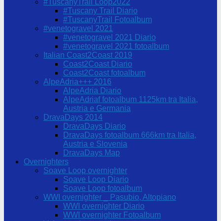
#TuscanyTrail Loop2022
#Tuscany Trail Diario
#TuscanyTrail Fotoalbum
#venetogravel 2021
#venetogravel 2021 Diario
#venetogravel 2021 fotoalbum
Italian Coast2Coast 2019
Coast2Coast Diario
Coast2Coast fotoalbum
AlpeAdria+++ 2016
AlpeAdria Diario
AlpeAdriaf fotoalbum 1125km tra Italia,
Austria e Germania
DravaDays 2014
DravaDays Diario
DravaDays fotoalbum 666km tra Italia,
Austria e Slovenia
DravaDays Map
Overnighters
Soave Loop overnighter
Soave Loop Diario
Soave Loop fotoalbum
WWI overnighter _ Pasubio, Altopiano
WWI overnighter Diario
WWI overnighter Fotoalbum