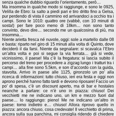
senza qualche dubbio riguardo l’orientamento, però…
Ma insomma in qualche modo si raggiunge, e sono le 0925,
Velilla de Ebro: la salto a piedi pari e tiro dritto fino a Gelsa,
pur perdendo di vista il cammino ed arrivandoci a occhio tra i
campi. Sono le 1010: quattro ore (vabbè, con 10 minuti di
sosta!) per fare poco meno di 18km… non sono tanto
convinto, devo dire… secondo me un qualcosina di più, ma
insomma…
Niente arietta fresca né nuvole, oggi: sole a martello dalle 08
e basta: riparto nel giro di 15 minuti alla volta di Quinto, dove
deciderò il da farsi. Niente da segnalare: si scavalca l’Ebro
un’altra volta e poi si segue la via ferrata… già si vede,
vicinissimo, il paese! Ma c’è la fregatura: si lascia subito il
percorso del treno per procedere a zigzag lungo i tratturi tra i
campi… alla fine sono 5.5km, e son d’accordo con la guida,
stavolta. Arrivo in paese alle 1125, gironzolo un po’ alla
ricerca di informazioni: tutto chiuso, ieri era festa e oggi non
aprono perché hanno fatto tardi e devono riposare! Faccio un
po’ di spesa, c’è un discount aperto, ma di bar e hostales
neanche a parlare: ce n’è uno in piazza: chiuso! Dei
vecchietti me ne indicano uno, un km e mezzo fuori dal
paese… lo raggiungo: pieno! Me ne indicano un’altro in
paese: torno indietro e… chiuso! Allora riprovo quello in
piazza: ancora chiuso, cosa credevate! Il vecchietto di prima,
ancora sulla sua panchina, mi consiglia ridendo di chiedere