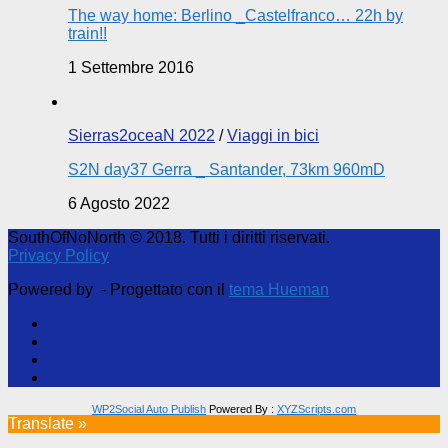
The way home: Berlino _Castelfranco… 22h by
train!!
1 Settembre 2016
Sierras2oceaN 2022
/
Viaggi in bici
S2N day37 Gerra _ Santander, 73km 960mD
6 Agosto 2022
SouthOfNoNorth © 2018. Tutti i diritti riservati.
Privacy Policy
Powered by
- Progettato con il
tema Hueman
WP2Social Auto Publish
Powered By :
XYZScripts.com
Translate »