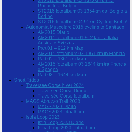
ST2016 fotoalbum 02 1322km da La
Rochelle al Belgio
ST2016 fotoalbum 03 1354km dal Belgio a
Berlino
ST2016 fotoalbum 04 91km Cycling Berlin!
Autonomia Muscolare 2015 cycling to Santiago
AM2015 Diario
AM2015 fotoalbum 01 912 km tra Italia
Austria e Svizzera
Part 01 – 912 km Map
AM2015 fotoalbum 02 1361 km in Francia
Part 02 – 1361 km Map
AM2015 fotoalbum 03 1644 km tra Francia
e Spagna
Part 03 – 1644 km Map
Short Rides
Traversée Corse hiver 2024
Traversée Corse Diario
Traversée Corse fotoalbum
MAGS Abruzzo Trail 2023
MAGS2023 Diario
MAGS2023 fotoalbum
Istria Loop 2023
Istia Loop 2023 Diario
Istria Loop 2023 Fotoalbum