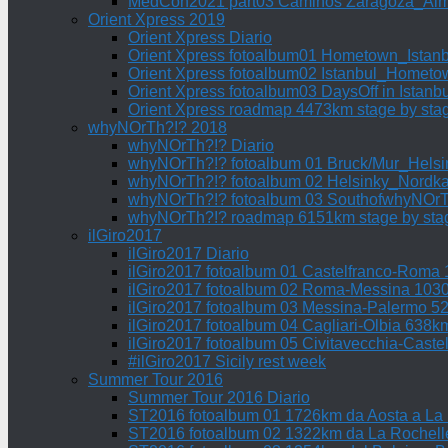
MedCon2021 part03 Caminos Zaragoza_Alme
Orient Xpress 2019
Orient Xpress Diario
Orient Xpress fotoalbum01 Hometown_Istan
Orient Xpress fotoalbum02 Istanbul_Homet
Orient Xpress fotoalbum03 DaysOff in Istanbu
Orient Xpress roadmap 4473km stage by sta
whyNOrTh?!? 2018
whyNOrTh?!? Diario
whyNOrTh?!? fotoalbum 01 Bruck/Mur_Hels
whyNOrTh?!? fotoalbum 02 Helsinky_Nordk
whyNOrTh?!? fotoalbum 03 SouthofwhyNOr
whyNOrTh?!? roadmap 6151km stage by sta
ilGiro2017
ilGiro2017 Diario
ilGiro2017 fotoalbum 01 Castelfranco-Roma
ilGiro2017 fotoalbum 02 Roma-Messina 103
ilGiro2017 fotoalbum 03 Messina-Palermo 5
ilGiro2017 fotoalbum 04 Cagliari-Olbia 638k
ilGiro2017 fotoalbum 05 Civitavecchia-Cast
#ilGiro2017 Sicily rest week
Summer Tour 2016
Summer Tour 2016 Diario
ST2016 fotoalbum 01 1726km da Aosta a La
ST2016 fotoalbum 02 1322km da La Rochelle