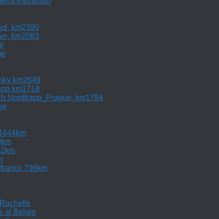
ria fotoalbum
bul, km2390
own, km2083
l
ge
inky km2649
app km1718
Th Nordkapp_Prague, km1784
ge
 1444km
0km
22km
m
elfranco 736km
 Rochelle
 al Belgio