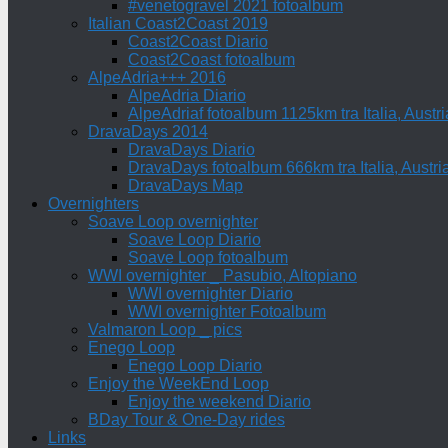
#venetogravel 2021 fotoalbum
Italian Coast2Coast 2019
Coast2Coast Diario
Coast2Coast fotoalbum
AlpeAdria+++ 2016
AlpeAdria Diario
AlpeAdriaf fotoalbum 1125km tra Italia, Aust
DravaDays 2014
DravaDays Diario
DravaDays fotoalbum 666km tra Italia, Austri
DravaDays Map
Overnighters
Soave Loop overnighter
Soave Loop Diario
Soave Loop fotoalbum
WWI overnighter _ Pasubio, Altopiano
WWI overnighter Diario
WWI overnighter Fotoalbum
Valmaron Loop _ pics
Enego Loop
Enego Loop Diario
Enjoy the WeekEnd Loop
Enjoy the weekend Diario
BDay Tour & One-Day rides
Links