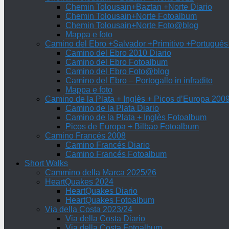
Chemin Tolousain+Baztan +Norte Diario
Chemin Tolousain+Norte Fotoalbum
Chemin Tolousain+Norte Foto@blog
Mappa e foto
Camino del Ebro +Salvador +Primitivo +Portugués
Camino del Ebro 2010 Diario
Camino del Ebro Fotoalbum
Camino del Ebro Foto@blog
Camino del Ebro – Portogallo in infradito
Mappa e foto
Camino de la Plata + Inglès + Picos d’Europa 200
Camino de la Plata Diario
Camino de la Plata + Inglès Fotoalbum
Picos de Europa + Bilbao Fotoalbum
Camino Francés 2008
Camino Francés Diario
Camino Francés Fotoalbum
Short Walks
Cammino della Marca 2025/26
HeartQuakes 2024
HeartQuakes Diario
HeartQuakes Fotoalbum
Via della Costa 2023/24
Via della Costa Diario
Via della Costa Fotoalbum