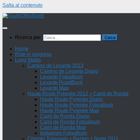
Salta al contenuto
Ricerca per:
Home
Ride in progress
Long Walks
Camino de Levante 2013
Camino de Levante Diario
Levante Fotoalbum
Levante RoadBook
Levante Map
Haute Route Pyrenèe 2012 + Camì de Ronda
Haute Route Pyrenèe Diario
Haute Route Pyrenèe Fotoalbum
Haute Route Pyrenèe Map
Camì de Ronda Diario
Camì de Ronda Fotoalbum
Camì de Ronda Map
Instagram Fotoalbum
Chemin Tolousain + Baztan + Norte 2011