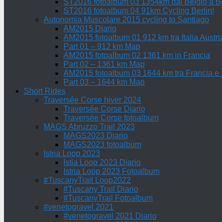
ST2016 fotoalbum 03 1354km dal Belgio a Be
ST2016 fotoalbum 04 91km Cycling Berlin!
Autonomia Muscolare 2015 cycling to Santiago
AM2015 Diario
AM2015 fotoalbum 01 912 km tra Italia Austri
Part 01 – 912 km Map
AM2015 fotoalbum 02 1361 km in Francia
Part 02 – 1361 km Map
AM2015 fotoalbum 03 1644 km tra Francia e
Part 03 – 1644 km Map
Short Rides
Traversée Corse hiver 2024
Traversée Corse Diario
Traversée Corse fotoalbum
MAGS Abruzzo Trail 2023
MAGS2023 Diario
MAGS2023 fotoalbum
Istria Loop 2023
Istia Loop 2023 Diario
Istria Loop 2023 Fotoalbum
#TuscanyTrail Loop2022
#Tuscany Trail Diario
#TuscanyTrail Fotoalbum
#venetogravel 2021
#venetogravel 2021 Diario