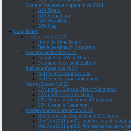
Grande Traversata Appenninica 2014
GTA Diario
GTA Fotoalbum
GTA RoadBook
GTA Map
Long Rides
Tierra de Alma 2025
Tierra de Alma Diario
Tierra de Alma @ instagram
CounterClockWise 2024
CounterClockWise Diario
Counterclockwise fotoalbum
theDesertSessions 2023
theDesertSessions Diario
theDesertSessions fotoalbum
Sierras2oceaN 2022
S2N part01 Sierra’s Diario #Altravesur
S2N part02 Ocean’s Diario
S2N Sierra’s Fotoalbum #Altravesur
S2N Ocean’s Fotoalbum
Mediterranean Connection 2021
Mediterranean Connection 2021 Diario
MedCon2021 part01 Imperia_Teruel fotoalb
MedCon2021 part02 #MontanasVaciasXL fo