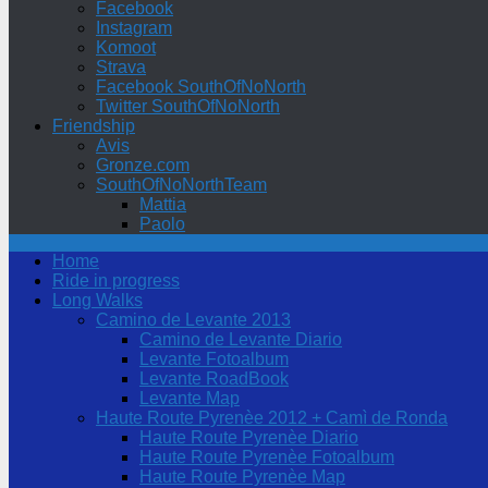
Facebook
Instagram
Komoot
Strava
Facebook SouthOfNoNorth
Twitter SouthOfNoNorth
Friendship
Avis
Gronze.com
SouthOfNoNorthTeam
Mattia
Paolo
Home
Ride in progress
Long Walks
Camino de Levante 2013
Camino de Levante Diario
Levante Fotoalbum
Levante RoadBook
Levante Map
Haute Route Pyrenèe 2012 + Camì de Ronda
Haute Route Pyrenèe Diario
Haute Route Pyrenèe Fotoalbum
Haute Route Pyrenèe Map