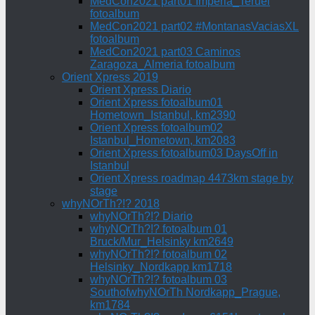
MedCon2021 part01 Imperia_Teruel
fotoalbum
MedCon2021 part02 #MontanasVaciasXL
fotoalbum
MedCon2021 part03 Caminos
Zaragoza_Almeria fotoalbum
Orient Xpress 2019
Orient Xpress Diario
Orient Xpress fotoalbum01
Hometown_Istanbul, km2390
Orient Xpress fotoalbum02
Istanbul_Hometown, km2083
Orient Xpress fotoalbum03 DaysOff in
Istanbul
Orient Xpress roadmap 4473km stage by
stage
whyNOrTh?!? 2018
whyNOrTh?!? Diario
whyNOrTh?!? fotoalbum 01
Bruck/Mur_Helsinky km2649
whyNOrTh?!? fotoalbum 02
Helsinky_Nordkapp km1718
whyNOrTh?!? fotoalbum 03
SouthofwhyNOrTh Nordkapp_Prague,
km1784