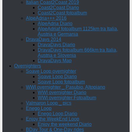
Italian Coast2Coast 2019
Coast2Coast Diario
Coast2Coast fotoalbum
AlpeAdria+++ 2016
AlpeAdria Diario
AlpeAdriaf fotoalbum 1125km tra Italia,
Austria e Germania
DravaDays 2014
DravaDays Diario
DravaDays fotoalbum 666km tra Italia,
Austria e Slovenia
DravaDays Map
Overnighters
Soave Loop overnighter
Soave Loop Diario
Soave Loop fotoalbum
WWI overnighter _ Pasubio, Altopiano
WWI overnighter Diario
WWI overnighter Fotoalbum
Valmaron Loop _ pics
Enego Loop
Enego Loop Diario
Enjoy the WeekEnd Loop
Enjoy the weekend Diario
BDay Tour & One-Day rides