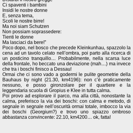
Ci spaventi i bambini
Insidi le nostre donne
E, senza tema,
Scoli le nostre birre!
Ma noi siam Schutzen
Non possiam soprassedere:
Tienti le donne
Ma lasciaci da bere!”
Poco dopo, nel bosco che precede Kleinkunhau, spazzolo la
cena ad un tavolo celato nell’ombra, poi parto alla ricerca di
un posticino tranquillo… Probabilmente, nella scarsa luce
della frontale, ho beccato una deviazione (mah…) ma invece
che tra i boschi finisco a Dessau!
Ormai che ci sono vado a godermi le pulite geometrie della
Bauhaus by night (21.30, km4196): non c’è praticamente
nessuno, e posso gironzolare per il quartiere e la
leggendaria scuola di Gropius e Klee in tutta calma.
Poi provo ad esplorare il parco, ma alla città, nonostante la
calma, preferisco la via dei boschi: con calma e metodo, di
segnale in segnale nell’oscurità ormai totale, imbocco la via
dei boschi (Georgium?) e trovo uno spiazzo ombroso
abbastanza convincente: 22.10, km4200… ok, fatta!