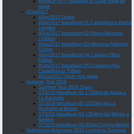
whyNOrTh?!? roadmap 6151km stage by
stage
ilGiro2017
ilGiro2017 Diario
ilGiro2017 fotoalbum 01 Castelfranco-Roma
1444km
ilGiro2017 fotoalbum 02 Roma-Messina
1030km
ilGiro2017 fotoalbum 03 Messina-Palermo
522km
ilGiro2017 fotoalbum 04 Cagliari-Olbia
638km
ilGiro2017 fotoalbum 05 Civitavecchia-
Castelfranco 736km
#ilGiro2017 Sicily rest week
Summer Tour 2016
Summer Tour 2016 Diario
ST2016 fotoalbum 01 1726km da Aosta a
La Rochelle
ST2016 fotoalbum 02 1322km da La
Rochelle al Belgio
ST2016 fotoalbum 03 1354km dal Belgio a
Berlino
ST2016 fotoalbum 04 91km Cycling Berlin!
Autonomia Muscolare 2015 cycling to Santiago