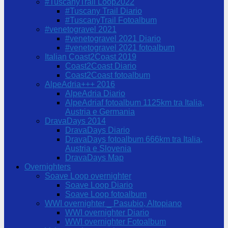
#TuscanyTrail Loop2022
#Tuscany Trail Diario
#TuscanyTrail Fotoalbum
#venetogravel 2021
#venetogravel 2021 Diario
#venetogravel 2021 fotoalbum
Italian Coast2Coast 2019
Coast2Coast Diario
Coast2Coast fotoalbum
AlpeAdria+++ 2016
AlpeAdria Diario
AlpeAdriaf fotoalbum 1125km tra Italia,
Austria e Germania
DravaDays 2014
DravaDays Diario
DravaDays fotoalbum 666km tra Italia,
Austria e Slovenia
DravaDays Map
Overnighters
Soave Loop overnighter
Soave Loop Diario
Soave Loop fotoalbum
WWI overnighter _ Pasubio, Altopiano
WWI overnighter Diario
WWI overnighter Fotoalbum