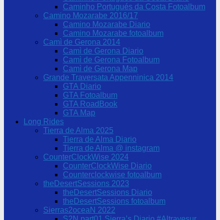
Caminho Portugués da Costa Fotoalbum
Camino Mozarabe 2016/17
Camino Mozarabe Diario
Camino Mozarabe fotoalbum
Camì de Gerona 2014
Camì de Gerona Diario
Camì de Gerona Fotoalbum
Camì de Gerona Map
Grande Traversata Appenninica 2014
GTA Diario
GTA Fotoalbum
GTA RoadBook
GTA Map
Long Rides
Tierra de Alma 2025
Tierra de Alma Diario
Tierra de Alma @ instagram
CounterClockWise 2024
CounterClockWise Diario
Counterclockwise fotoalbum
theDesertSessions 2023
theDesertSessions Diario
theDesertSessions fotoalbum
Sierras2oceaN 2022
S2N part01 Sierra’s Diario #Altravesur