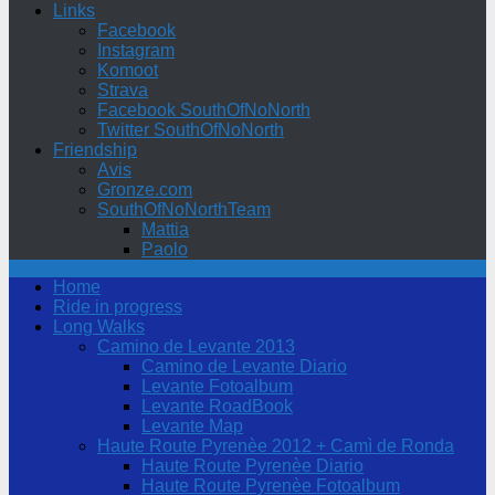
Links
Facebook
Instagram
Komoot
Strava
Facebook SouthOfNoNorth
Twitter SouthOfNoNorth
Friendship
Avis
Gronze.com
SouthOfNoNorthTeam
Mattia
Paolo
Home
Ride in progress
Long Walks
Camino de Levante 2013
Camino de Levante Diario
Levante Fotoalbum
Levante RoadBook
Levante Map
Haute Route Pyrenèe 2012 + Camì de Ronda
Haute Route Pyrenèe Diario
Haute Route Pyrenèe Fotoalbum