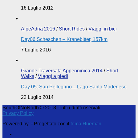
16 Luglio 2012
AlpeAdria 2016
/
Short Rides
/
Viaggi in bici
Day06 Scheschen – Kranebitter, 157km
7 Luglio 2016
Grande Traversata Appenninica 2014
/
Short
Walks
/
Viaggi a piedi
Day 05: San Pellegrino – Lago Santo Modenese
22 Luglio 2014
SouthOfNoNorth © 2018. Tutti i diritti riservati.
Privacy Policy
Powered by
- Progettato con il
tema Hueman