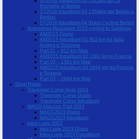
ST2016 fotoalbum 02 1322km da La
Rochelle al Belgio
ST2016 fotoalbum 03 1354km dal Belgio a
Berlino
ST2016 fotoalbum 04 91km Cycling Berlin!
Autonomia Muscolare 2015 cycling to Santiago
AM2015 Diario
AM2015 fotoalbum 01 912 km tra Italia
Austria e Svizzera
Part 01 – 912 km Map
AM2015 fotoalbum 02 1361 km in Francia
Part 02 – 1361 km Map
AM2015 fotoalbum 03 1644 km tra Francia
e Spagna
Part 03 – 1644 km Map
Short Rides
Traversée Corse hiver 2024
Traversée Corse Diario
Traversée Corse fotoalbum
MAGS Abruzzo Trail 2023
MAGS2023 Diario
MAGS2023 fotoalbum
Istria Loop 2023
Istia Loop 2023 Diario
Istria Loop 2023 Fotoalbum