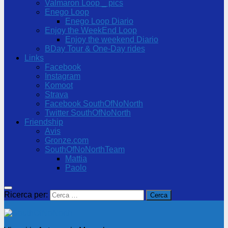
Valmaron Loop _ pics
Enego Loop
Enego Loop Diario
Enjoy the WeekEnd Loop
Enjoy the weekend Diario
BDay Tour & One-Day rides
Links
Facebook
Instagram
Komoot
Strava
Facebook SouthOfNoNorth
Twitter SouthOfNoNorth
Friendship
Avis
Gronze.com
SouthOfNoNorthTeam
Mattia
Paolo
Ricerca per: