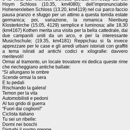
Hoym Schloss (10.35, km4080); dell’impronunciabile
Hohenerxleben Schloss (13.20, km4119) nel cui parco faccio
pausa pranzo e sfuggo per un attimo a questa torrida estate
germanica; poi, variazione, la romanica Nienburg
Klosterkirche (15.05, 4129) semplice e luminosa; alle 18.30
(km4167) Kothen merita una visita per la bella cattedrale, dai
due campanili uniti da un arco, e per la interessante
Musichschule; (19.35, km4181) Reppichau si fa invece
apprezzare per le case e gli arredi urbani istoriati con graffiti
a tema islirati ad antichi codici e xilografie: davvero
meritevoli!
Ormai al tramonto, un locale trovatore mi dedica queste rime
che riecheggiano antiche ballate:
“Si allungano le ombre
Scende ormai la sera
E tu pedali
Rischiando la galera!
Temon per la vita
Automobilisti e pedoni
Al tuo grido di guerra
“Fuori dai coglioni!”
Ciclista italiano
Tu sei un ribelle:
Dormi nei boschi
Disturbi il nostro gregge