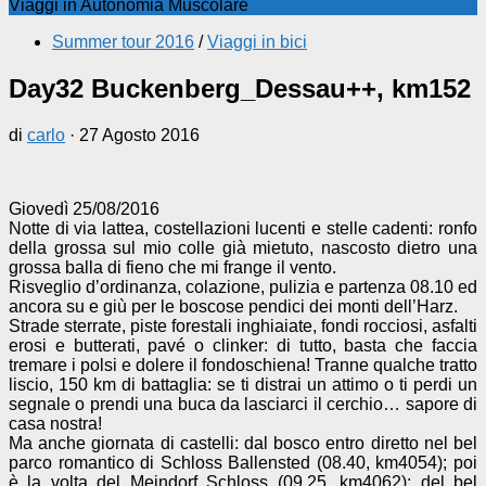
Viaggi in Autonomia Muscolare
Summer tour 2016
/
Viaggi in bici
Day32 Buckenberg_Dessau++, km152
di
carlo
·
27 Agosto 2016
Giovedì 25/08/2016
Notte di via lattea, costellazioni lucenti e stelle cadenti: ronfo
della grossa sul mio colle già mietuto, nascosto dietro una
grossa balla di fieno che mi frange il vento.
Risveglio d’ordinanza, colazione, pulizia e partenza 08.10 ed
ancora su e giù per le boscose pendici dei monti dell’Harz.
Strade sterrate, piste forestali inghiaiate, fondi rocciosi, asfalti
erosi e butterati, pavé o clinker: di tutto, basta che faccia
tremare i polsi e dolere il fondoschiena! Tranne qualche tratto
liscio, 150 km di battaglia: se ti distrai un attimo o ti perdi un
segnale o prendi una buca da lasciarci il cerchio… sapore di
casa nostra!
Ma anche giornata di castelli: dal bosco entro diretto nel bel
parco romantico di Schloss Ballensted (08.40, km4054); poi
è la volta del Meindorf Schloss (09.25, km4062); del bel