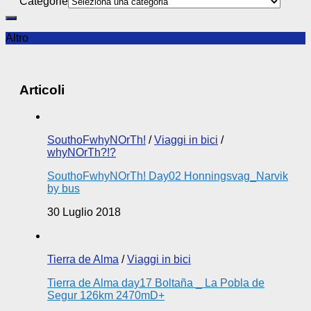
Categorie
Altro
Articoli
SouthoFwhyNOrTh!
/
Viaggi in bici
/
whyNOrTh?!?
SouthoFwhyNOrTh! Day02 Honningsvag_Narvik
by bus
30 Luglio 2018
Tierra de Alma
/
Viaggi in bici
Tierra de Alma day17 Boltaña _ La Pobla de
Segur 126km 2470mD+