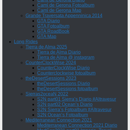
Camì de Gerona Fotoalbum
Camì de Gerona Map
Grande Traversata Appenninica 2014
GTA Diario
GTA Fotoalbum
GTA RoadBook
GTA Map
Long Rides
Tierra de Alma 2025
Tierra de Alma Diario
Tierra de Alma @ instagram
CounterClockWise 2024
CounterClockWise Diario
Counterclockwise fotoalbum
theDesertSessions 2023
theDesertSessions Diario
theDesertSessions fotoalbum
Sierras2oceaN 2022
S2N part01 Sierra’s Diario #Altravesur
S2N part02 Ocean’s Diario
S2N Sierra’s Fotoalbum #Altravesur
S2N Ocean’s Fotoalbum
Mediterranean Connection 2021
Mediterranean Connection 2021 Diario