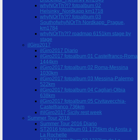
whyNOrTh?!? fotoalbum 02
Helsinky_Nordkapp km1718
whyNOrTh?!? fotoalbum 03
SouthofwhyNOrTh Nordkapp_Prague,
km1784
whyNOrTh?!? roadmap 6151km stage by
stage
ilGiro2017
ilGiro2017 Diario
ilGiro2017 fotoalbum 01 Castelfranco-Roma
1444km
ilGiro2017 fotoalbum 02 Roma-Messina
1030km
ilGiro2017 fotoalbum 03 Messina-Palermo
522km
ilGiro2017 fotoalbum 04 Cagliari-Olbia
638km
ilGiro2017 fotoalbum 05 Civitavecchia-
Castelfranco 736km
#ilGiro2017 Sicily rest week
Summer Tour 2016
Summer Tour 2016 Diario
ST2016 fotoalbum 01 1726km da Aosta a
La Rochelle