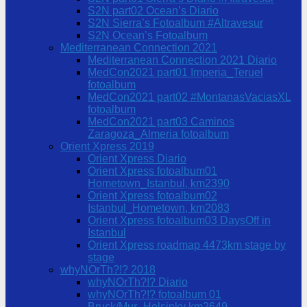
S2N part02 Ocean’s Diario
S2N Sierra’s Fotoalbum #Altravesur
S2N Ocean’s Fotoalbum
Mediterranean Connection 2021
Mediterranean Connection 2021 Diario
MedCon2021 part01 Imperia_Teruel
fotoalbum
MedCon2021 part02 #MontanasVaciasXL
fotoalbum
MedCon2021 part03 Caminos
Zaragoza_Almeria fotoalbum
Orient Xpress 2019
Orient Xpress Diario
Orient Xpress fotoalbum01
Hometown_Istanbul, km2390
Orient Xpress fotoalbum02
Istanbul_Hometown, km2083
Orient Xpress fotoalbum03 DaysOff in
Istanbul
Orient Xpress roadmap 4473km stage by
stage
whyNOrTh?!? 2018
whyNOrTh?!? Diario
whyNOrTh?!? fotoalbum 01
Bruck/Mur_Helsinky km2649