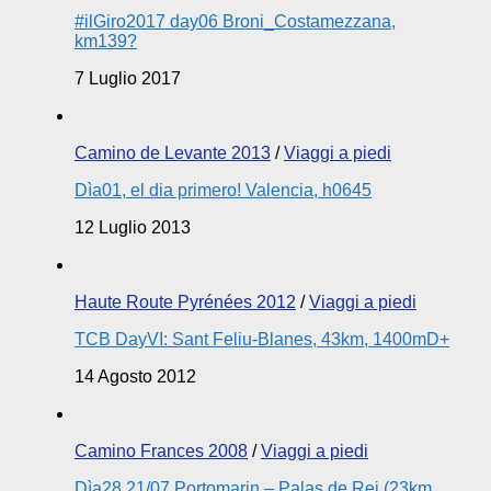
​#ilGiro2017 day06 Broni_Costamezzana,
km139?
7 Luglio 2017
Camino de Levante 2013
/
Viaggi a piedi
Dìa01, el dia primero! Valencia, h0645
12 Luglio 2013
Haute Route Pyrénées 2012
/
Viaggi a piedi
TCB DayVI: Sant Feliu-Blanes, 43km, 1400mD+
14 Agosto 2012
Camino Frances 2008
/
Viaggi a piedi
Dìa28 21/07 Portomarin – Palas de Rei (23km,