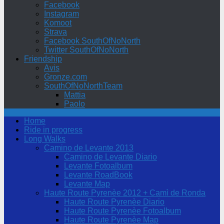
Facebook
Instagram
Komoot
Strava
Facebook SouthOfNoNorth
Twitter SouthOfNoNorth
Friendship
Avis
Gronze.com
SouthOfNoNorthTeam
Mattia
Paolo
Home
Ride in progress
Long Walks
Camino de Levante 2013
Camino de Levante Diario
Levante Fotoalbum
Levante RoadBook
Levante Map
Haute Route Pyrenèe 2012 + Camì de Ronda
Haute Route Pyrenèe Diario
Haute Route Pyrenèe Fotoalbum
Haute Route Pyrenèe Map