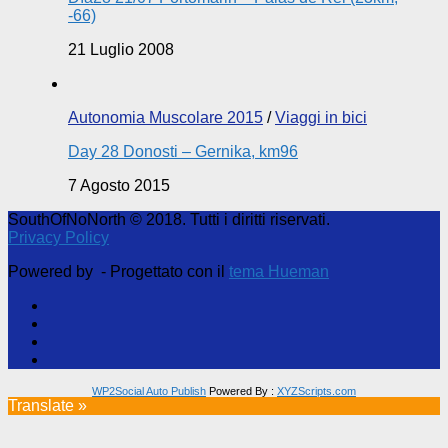
-66)
21 Luglio 2008
Autonomia Muscolare 2015
/
Viaggi in bici
Day 28 Donosti – Gernika, km96
7 Agosto 2015
SouthOfNoNorth © 2018. Tutti i diritti riservati.
Privacy Policy
Powered by
- Progettato con il
tema Hueman
WP2Social Auto Publish
Powered By :
XYZScripts.com
Translate »