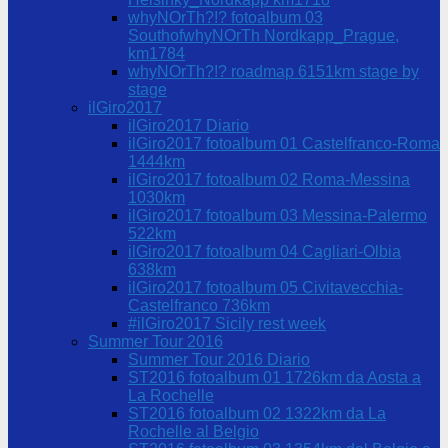
whyNOrTh?!? fotoalbum 03
SouthofwhyNOrTh Nordkapp_Prague,
km1784
whyNOrTh?!? roadmap 6151km stage by
stage
ilGiro2017
ilGiro2017 Diario
ilGiro2017 fotoalbum 01 Castelfranco-Roma
1444km
ilGiro2017 fotoalbum 02 Roma-Messina
1030km
ilGiro2017 fotoalbum 03 Messina-Palermo
522km
ilGiro2017 fotoalbum 04 Cagliari-Olbia
638km
ilGiro2017 fotoalbum 05 Civitavecchia-
Castelfranco 736km
#ilGiro2017 Sicily rest week
Summer Tour 2016
Summer Tour 2016 Diario
ST2016 fotoalbum 01 1726km da Aosta a
La Rochelle
ST2016 fotoalbum 02 1322km da La
Rochelle al Belgio