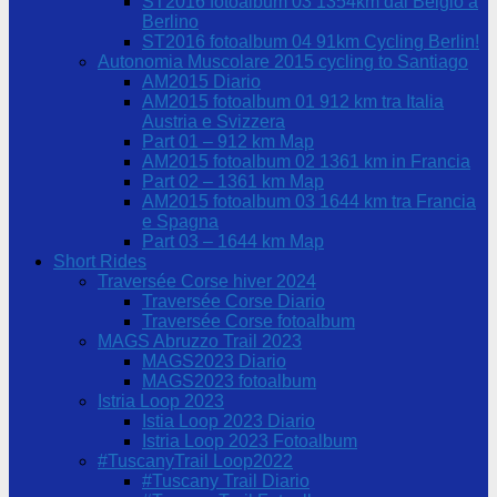
ST2016 fotoalbum 03 1354km dal Belgio a
Berlino
ST2016 fotoalbum 04 91km Cycling Berlin!
Autonomia Muscolare 2015 cycling to Santiago
AM2015 Diario
AM2015 fotoalbum 01 912 km tra Italia
Austria e Svizzera
Part 01 – 912 km Map
AM2015 fotoalbum 02 1361 km in Francia
Part 02 – 1361 km Map
AM2015 fotoalbum 03 1644 km tra Francia
e Spagna
Part 03 – 1644 km Map
Short Rides
Traversée Corse hiver 2024
Traversée Corse Diario
Traversée Corse fotoalbum
MAGS Abruzzo Trail 2023
MAGS2023 Diario
MAGS2023 fotoalbum
Istria Loop 2023
Istia Loop 2023 Diario
Istria Loop 2023 Fotoalbum
#TuscanyTrail Loop2022
#Tuscany Trail Diario