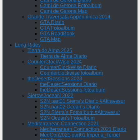
Camì de Gerona Fotoalbum
Camì de Gerona Map
Grande Traversata Appenninica 2014
GTA Diario
GTA Fotoalbum
GTA RoadBook
GTA Map
Long Rides
Tierra de Alma 2025
Tierra de Alma Diario
CounterClockWise 2024
CounterClockWise Diario
Counterclockwise fotoalbum
theDesertSessions 2023
theDesertSessions Diario
theDesertSessions fotoalbum
Sierras2oceaN 2022
S2N part01 Sierra’s Diario #Altravesur
S2N part02 Ocean’s Diario
S2N Sierra’s Fotoalbum #Altravesur
S2N Ocean’s Fotoalbum
Mediterranean Connection 2021
Mediterranean Connection 2021 Diario
MedCon2021 part01 Imperia_Teruel