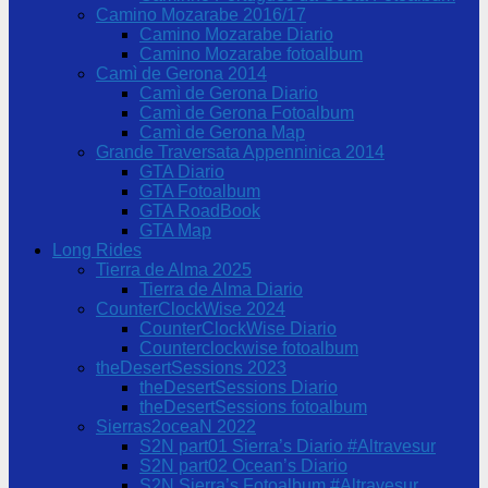
Camino Mozarabe 2016/17
Camino Mozarabe Diario
Camino Mozarabe fotoalbum
Camì de Gerona 2014
Camì de Gerona Diario
Camì de Gerona Fotoalbum
Camì de Gerona Map
Grande Traversata Appenninica 2014
GTA Diario
GTA Fotoalbum
GTA RoadBook
GTA Map
Long Rides
Tierra de Alma 2025
Tierra de Alma Diario
CounterClockWise 2024
CounterClockWise Diario
Counterclockwise fotoalbum
theDesertSessions 2023
theDesertSessions Diario
theDesertSessions fotoalbum
Sierras2oceaN 2022
S2N part01 Sierra’s Diario #Altravesur
S2N part02 Ocean’s Diario
S2N Sierra’s Fotoalbum #Altravesur