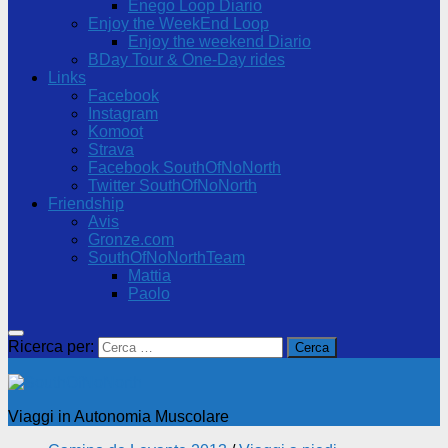
Enego Loop Diario
Enjoy the WeekEnd Loop
Enjoy the weekend Diario
BDay Tour & One-Day rides
Links
Facebook
Instagram
Komoot
Strava
Facebook SouthOfNoNorth
Twitter SouthOfNoNorth
Friendship
Avis
Gronze.com
SouthOfNoNorthTeam
Mattia
Paolo
Ricerca per:
Viaggi in Autonomia Muscolare