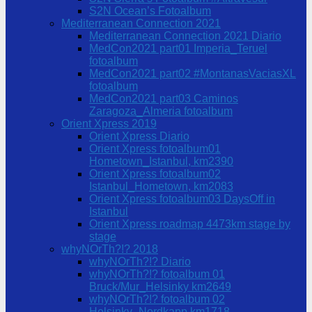
S2N Ocean’s Fotoalbum
Mediterranean Connection 2021
Mediterranean Connection 2021 Diario
MedCon2021 part01 Imperia_Teruel
fotoalbum
MedCon2021 part02 #MontanasVaciasXL
fotoalbum
MedCon2021 part03 Caminos
Zaragoza_Almeria fotoalbum
Orient Xpress 2019
Orient Xpress Diario
Orient Xpress fotoalbum01
Hometown_Istanbul, km2390
Orient Xpress fotoalbum02
Istanbul_Hometown, km2083
Orient Xpress fotoalbum03 DaysOff in
Istanbul
Orient Xpress roadmap 4473km stage by
stage
whyNOrTh?!? 2018
whyNOrTh?!? Diario
whyNOrTh?!? fotoalbum 01
Bruck/Mur_Helsinky km2649
whyNOrTh?!? fotoalbum 02
Helsinky_Nordkapp km1718