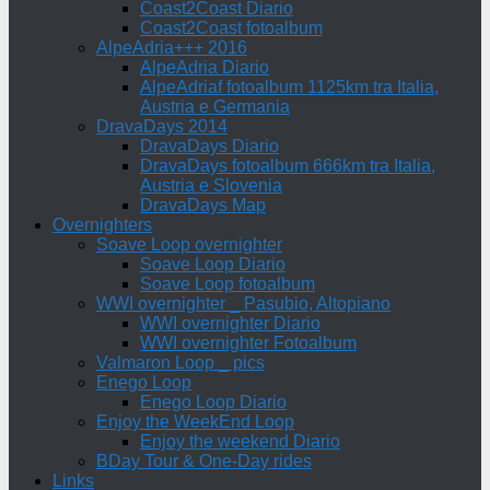
Coast2Coast Diario
Coast2Coast fotoalbum
AlpeAdria+++ 2016
AlpeAdria Diario
AlpeAdriaf fotoalbum 1125km tra Italia,
Austria e Germania
DravaDays 2014
DravaDays Diario
DravaDays fotoalbum 666km tra Italia,
Austria e Slovenia
DravaDays Map
Overnighters
Soave Loop overnighter
Soave Loop Diario
Soave Loop fotoalbum
WWI overnighter _ Pasubio, Altopiano
WWI overnighter Diario
WWI overnighter Fotoalbum
Valmaron Loop _ pics
Enego Loop
Enego Loop Diario
Enjoy the WeekEnd Loop
Enjoy the weekend Diario
BDay Tour & One-Day rides
Links