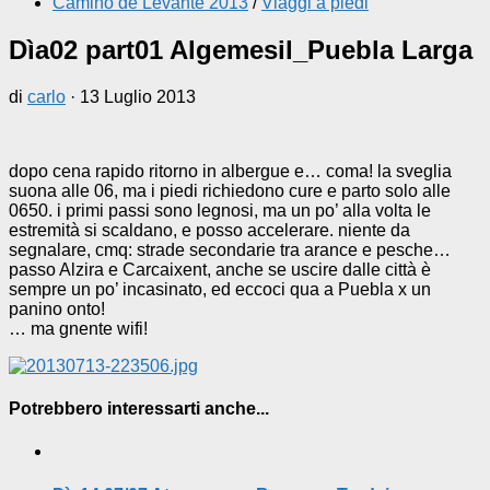
Camino de Levante 2013
/
Viaggi a piedi
Dìa02 part01 Algemesil_Puebla Larga
di
carlo
·
13 Luglio 2013
dopo cena rapido ritorno in albergue e… coma! la sveglia
suona alle 06, ma i piedi richiedono cure e parto solo alle
0650. i primi passi sono legnosi, ma un po’ alla volta le
estremità si scaldano, e posso accelerare. niente da
segnalare, cmq: strade secondarie tra arance e pesche…
passo Alzira e Carcaixent, anche se uscire dalle città è
sempre un po’ incasinato, ed eccoci qua a Puebla x un
panino onto!
… ma gnente wifi!
Potrebbero interessarti anche...