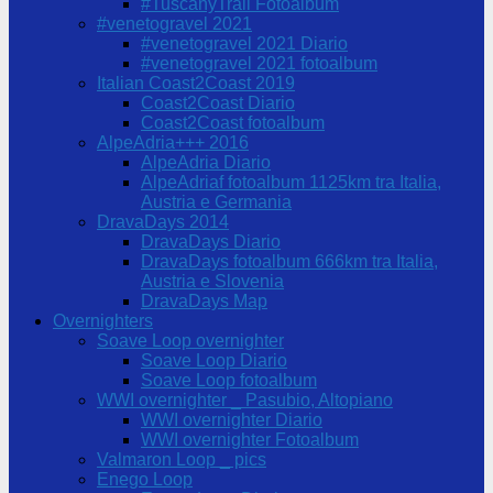
#TuscanyTrail Fotoalbum
#venetogravel 2021
#venetogravel 2021 Diario
#venetogravel 2021 fotoalbum
Italian Coast2Coast 2019
Coast2Coast Diario
Coast2Coast fotoalbum
AlpeAdria+++ 2016
AlpeAdria Diario
AlpeAdriaf fotoalbum 1125km tra Italia,
Austria e Germania
DravaDays 2014
DravaDays Diario
DravaDays fotoalbum 666km tra Italia,
Austria e Slovenia
DravaDays Map
Overnighters
Soave Loop overnighter
Soave Loop Diario
Soave Loop fotoalbum
WWI overnighter _ Pasubio, Altopiano
WWI overnighter Diario
WWI overnighter Fotoalbum
Valmaron Loop _ pics
Enego Loop