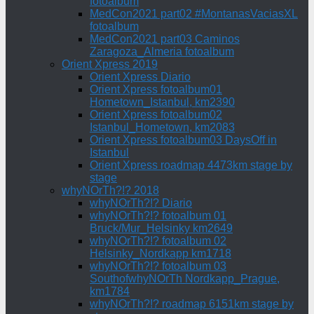
fotoalbum
MedCon2021 part02 #MontanasVaciasXL
fotoalbum
MedCon2021 part03 Caminos
Zaragoza_Almeria fotoalbum
Orient Xpress 2019
Orient Xpress Diario
Orient Xpress fotoalbum01
Hometown_Istanbul, km2390
Orient Xpress fotoalbum02
Istanbul_Hometown, km2083
Orient Xpress fotoalbum03 DaysOff in
Istanbul
Orient Xpress roadmap 4473km stage by
stage
whyNOrTh?!? 2018
whyNOrTh?!? Diario
whyNOrTh?!? fotoalbum 01
Bruck/Mur_Helsinky km2649
whyNOrTh?!? fotoalbum 02
Helsinky_Nordkapp km1718
whyNOrTh?!? fotoalbum 03
SouthofwhyNOrTh Nordkapp_Prague,
km1784
whyNOrTh?!? roadmap 6151km stage by