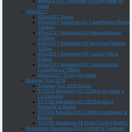
whyNOrTh?!? roadmap 6151km stage by
stage
ilGiro2017
ilGiro2017 Diario
ilGiro2017 fotoalbum 01 Castelfranco-Roma
1444km
ilGiro2017 fotoalbum 02 Roma-Messina
1030km
ilGiro2017 fotoalbum 03 Messina-Palermo
522km
ilGiro2017 fotoalbum 04 Cagliari-Olbia
638km
ilGiro2017 fotoalbum 05 Civitavecchia-
Castelfranco 736km
#ilGiro2017 Sicily rest week
Summer Tour 2016
Summer Tour 2016 Diario
ST2016 fotoalbum 01 1726km da Aosta a
La Rochelle
ST2016 fotoalbum 02 1322km da La
Rochelle al Belgio
ST2016 fotoalbum 03 1354km dal Belgio a
Berlino
ST2016 fotoalbum 04 91km Cycling Berlin!
Autonomia Muscolare 2015 cycling to Santiago