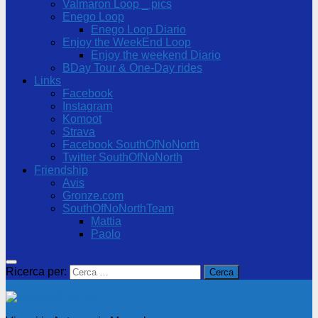
Valmaron Loop _ pics
Enego Loop
Enego Loop Diario
Enjoy the WeekEnd Loop
Enjoy the weekend Diario
BDay Tour & One-Day rides
Links
Facebook
Instagram
Komoot
Strava
Facebook SouthOfNoNorth
Twitter SouthOfNoNorth
Friendship
Avis
Gronze.com
SouthOfNoNorthTeam
Mattia
Paolo
Ricerca per: