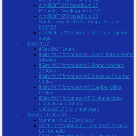
whyNOrTh?!? fotoalbum 02
Helsinky_Nordkapp km1718
whyNOrTh?!? fotoalbum 03
SouthofwhyNOrTh Nordkapp_Prague,
km1784
whyNOrTh?!? roadmap 6151km stage by
stage
ilGiro2017
ilGiro2017 Diario
ilGiro2017 fotoalbum 01 Castelfranco-Roma
1444km
ilGiro2017 fotoalbum 02 Roma-Messina
1030km
ilGiro2017 fotoalbum 03 Messina-Palermo
522km
ilGiro2017 fotoalbum 04 Cagliari-Olbia
638km
ilGiro2017 fotoalbum 05 Civitavecchia-
Castelfranco 736km
#ilGiro2017 Sicily rest week
Summer Tour 2016
Summer Tour 2016 Diario
ST2016 fotoalbum 01 1726km da Aosta a
La Rochelle