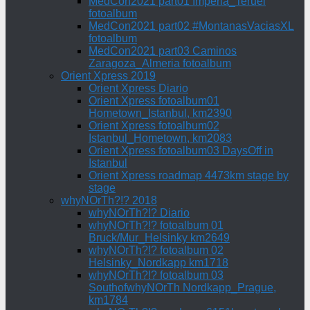
MedCon2021 part01 Imperia_Teruel
fotoalbum
MedCon2021 part02 #MontanasVaciasXL
fotoalbum
MedCon2021 part03 Caminos
Zaragoza_Almeria fotoalbum
Orient Xpress 2019
Orient Xpress Diario
Orient Xpress fotoalbum01
Hometown_Istanbul, km2390
Orient Xpress fotoalbum02
Istanbul_Hometown, km2083
Orient Xpress fotoalbum03 DaysOff in
Istanbul
Orient Xpress roadmap 4473km stage by
stage
whyNOrTh?!? 2018
whyNOrTh?!? Diario
whyNOrTh?!? fotoalbum 01
Bruck/Mur_Helsinky km2649
whyNOrTh?!? fotoalbum 02
Helsinky_Nordkapp km1718
whyNOrTh?!? fotoalbum 03
SouthofwhyNOrTh Nordkapp_Prague,
km1784