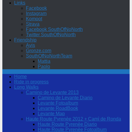
Links
Facebook
Instagram
Komoot
Strava
Facebook SouthOfNoNorth
Twitter SouthOfNoNorth
Friendship
Avis
Gronze.com
SouthOfNoNorthTeam
Mattia
Paolo
Home
Ride in progress
Long Walks
Camino de Levante 2013
Camino de Levante Diario
Levante Fotoalbum
Levante RoadBook
Levante Map
Haute Route Pyrenèe 2012 + Camì de Ronda
Haute Route Pyrenèe Diario
Haute Route Pyrenèe Fotoalbum