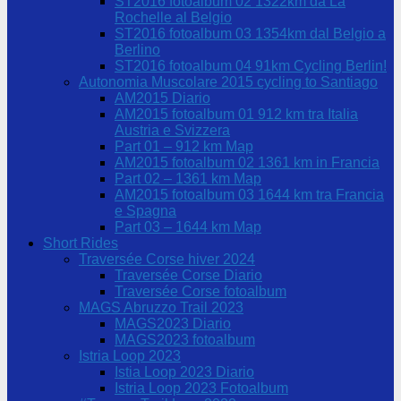
ST2016 fotoalbum 02 1322km da La
Rochelle al Belgio
ST2016 fotoalbum 03 1354km dal Belgio a
Berlino
ST2016 fotoalbum 04 91km Cycling Berlin!
Autonomia Muscolare 2015 cycling to Santiago
AM2015 Diario
AM2015 fotoalbum 01 912 km tra Italia
Austria e Svizzera
Part 01 – 912 km Map
AM2015 fotoalbum 02 1361 km in Francia
Part 02 – 1361 km Map
AM2015 fotoalbum 03 1644 km tra Francia
e Spagna
Part 03 – 1644 km Map
Short Rides
Traversée Corse hiver 2024
Traversée Corse Diario
Traversée Corse fotoalbum
MAGS Abruzzo Trail 2023
MAGS2023 Diario
MAGS2023 fotoalbum
Istria Loop 2023
Istia Loop 2023 Diario
Istria Loop 2023 Fotoalbum