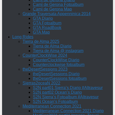
Camì de Gerona Fotoalbum
Camì de Gerona Map
Grande Traversata Appenninica 2014
GTA Diario
GTA Fotoalbum
GTA RoadBook
GTA Map
Long Rides
Tierra de Alma 2025
Tierra de Alma Diario
Tierra de Alma @ instagram
CounterClockWise 2024
CounterClockWise Diario
Counterclockwise fotoalbum
theDesertSessions 2023
theDesertSessions Diario
theDesertSessions fotoalbum
Sierras2oceaN 2022
S2N part01 Sierra’s Diario #Altravesur
S2N part02 Ocean’s Diario
S2N Sierra’s Fotoalbum #Altravesur
S2N Ocean’s Fotoalbum
Mediterranean Connection 2021
Mediterranean Connection 2021 Diario