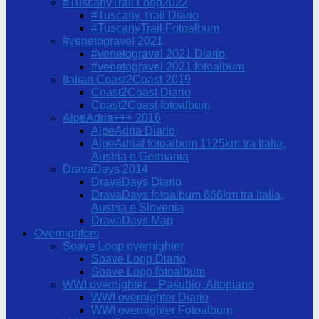
#TuscanyTrail Loop2022
#Tuscany Trail Diario
#TuscanyTrail Fotoalbum
#venetogravel 2021
#venetogravel 2021 Diario
#venetogravel 2021 fotoalbum
Italian Coast2Coast 2019
Coast2Coast Diario
Coast2Coast fotoalbum
AlpeAdria+++ 2016
AlpeAdria Diario
AlpeAdriaf fotoalbum 1125km tra Italia,
Austria e Germania
DravaDays 2014
DravaDays Diario
DravaDays fotoalbum 666km tra Italia,
Austria e Slovenia
DravaDays Map
Overnighters
Soave Loop overnighter
Soave Loop Diario
Soave Loop fotoalbum
WWI overnighter _ Pasubio, Altopiano
WWI overnighter Diario
WWI overnighter Fotoalbum