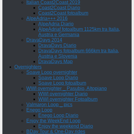
Italian Coast2Coast 2019
Coast2Coast Diario
Coast2Coast fotoalbum
AlpeAdria+++ 2016
AlpeAdria Diario
AlpeAdriaf fotoalbum 1125km tra Italia,
Austria e Germania
DravaDays 2014
DravaDays Diario
DravaDays fotoalbum 666km tra Italia,
Austria e Slovenia
DravaDays Map
Overnighters
Soave Loop overnighter
Soave Loop Diario
Soave Loop fotoalbum
WWI overnighter _ Pasubio, Altopiano
WWI overnighter Diario
WWI overnighter Fotoalbum
Valmaron Loop _ pics
Enego Loop
Enego Loop Diario
Enjoy the WeekEnd Loop
Enjoy the weekend Diario
BDay Tour & One-Day rides