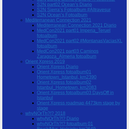
S2N part02 Ocean’s Diario
S2N Sierra’s Fotoalbum #Altravesur
S2N Ocean’s Fotoalbum
Mediterranean Connection 2021
Mediterranean Connection 2021 Diario
MedCon2021 part01 Imperia_Teruel
fotoalbum
MedCon2021 part02 #MontanasVaciasXL
fotoalbum
MedCon2021 part03 Caminos
Zaragoza_Almeria fotoalbum
Orient Xpress 2019
Orient Xpress Diario
Orient Xpress fotoalbum01
Hometown_Istanbul, km2390
Orient Xpress fotoalbum02
Istanbul_Hometown, km2083
Orient Xpress fotoalbum03 DaysOff in
Istanbul
Orient Xpress roadmap 4473km stage by
stage
whyNOrTh?!? 2018
whyNOrTh?!? Diario
whyNOrTh?!? fotoalbum 01
Bruck/Mur_Helsinky km2649