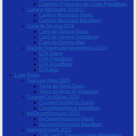
Caminho Portugués da Costa Fotoalbum
Camino Mozarabe 2016/17
Camino Mozarabe Diario
Camino Mozarabe fotoalbum
Camì de Gerona 2014
Camì de Gerona Diario
Camì de Gerona Fotoalbum
Camì de Gerona Map
Grande Traversata Appenninica 2014
GTA Diario
GTA Fotoalbum
GTA RoadBook
GTA Map
Long Rides
Tierra de Alma 2025
Tierra de Alma Diario
Tierra de Alma @ instagram
CounterClockWise 2024
CounterClockWise Diario
Counterclockwise fotoalbum
theDesertSessions 2023
theDesertSessions Diario
theDesertSessions fotoalbum
Sierras2oceaN 2022
S2N part01 Sierra’s Diario #Altravesur