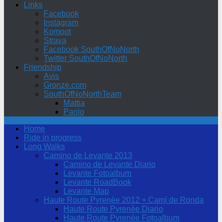
Links
Facebook
Instagram
Komoot
Strava
Facebook SouthOfNoNorth
Twitter SouthOfNoNorth
Friendship
Avis
Gronze.com
SouthOfNoNorthTeam
Mattia
Paolo
Home
Ride in progress
Long Walks
Camino de Levante 2013
Camino de Levante Diario
Levante Fotoalbum
Levante RoadBook
Levante Map
Haute Route Pyrenèe 2012 + Camì de Ronda
Haute Route Pyrenèe Diario
Haute Route Pyrenèe Fotoalbum