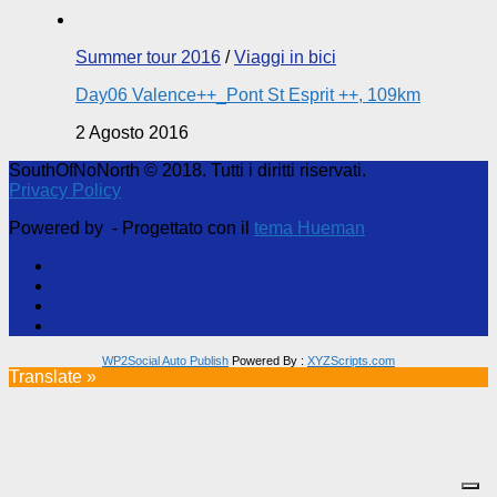
Summer tour 2016
/
Viaggi in bici
Day06 Valence++_Pont St Esprit ++, 109km
2 Agosto 2016
SouthOfNoNorth © 2018. Tutti i diritti riservati.
Privacy Policy
Powered by
- Progettato con il
tema Hueman
WP2Social Auto Publish
Powered By :
XYZScripts.com
Translate »