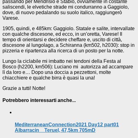
passando per Mendrisio e Stabio, ovviamente in costante
saliscendi, le elvetiche strade mi condurranno a Gaggiolo,
dove, di nuovo pedalando su suolo italico, raggiungerò
Varese.
1905, quindi, e 485km: Gaggiolo. Statale e salite, intervallate
con qualche discesone, ed ecco, in un’oretta, Varese! Il
tempo di orientarsi e decidere cheffare e, uscito di città,
discesone al lungolago, a Schiranna (km502, h2030): stop in
pizzeria e ripartenza alla ricerca di un posto per la notte.
Lungo la ciclabile mi imbatto nei tendoni della Festa al
Bosco (h2200, km506): Luciano mi autorizza ad accampare
lì da loro e… Dopo una doccia a pezzettoni, molte
chiacchiere e qualche birra è quasi la una!
Grazie a tutti! Notte!
Potrebbero interessarti anche...
MediterraneanConnection2021 Day12 part01
Albarracin _ Teruel, 47,5km 705mD