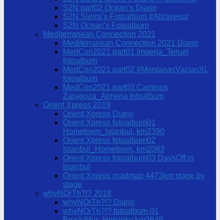
S2N part02 Ocean’s Diario
S2N Sierra’s Fotoalbum #Altravesur
S2N Ocean’s Fotoalbum
Mediterranean Connection 2021
Mediterranean Connection 2021 Diario
MedCon2021 part01 Imperia_Teruel
fotoalbum
MedCon2021 part02 #MontanasVaciasXL
fotoalbum
MedCon2021 part03 Caminos
Zaragoza_Almeria fotoalbum
Orient Xpress 2019
Orient Xpress Diario
Orient Xpress fotoalbum01
Hometown_Istanbul, km2390
Orient Xpress fotoalbum02
Istanbul_Hometown, km2083
Orient Xpress fotoalbum03 DaysOff in
Istanbul
Orient Xpress roadmap 4473km stage by
stage
whyNOrTh?!? 2018
whyNOrTh?!? Diario
whyNOrTh?!? fotoalbum 01
Bruck/Mur_Helsinky km2649