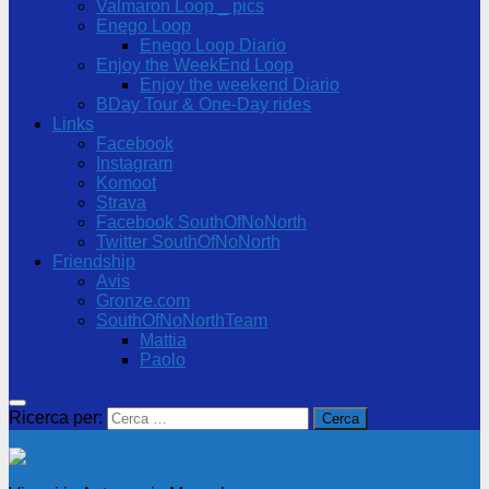
Valmaron Loop _ pics
Enego Loop
Enego Loop Diario
Enjoy the WeekEnd Loop
Enjoy the weekend Diario
BDay Tour & One-Day rides
Links
Facebook
Instagram
Komoot
Strava
Facebook SouthOfNoNorth
Twitter SouthOfNoNorth
Friendship
Avis
Gronze.com
SouthOfNoNorthTeam
Mattia
Paolo
Ricerca per: