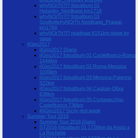
whyNOrTh?!? fotoalbum 02
Helsinky_Nordkapp km1718
whyNOrTh?!? fotoalbum 03
SouthofwhyNOrTh Nordkapp_Prague,
km1784
whyNOrTh?!? roadmap 6151km stage by
stage
ilGiro2017
ilGiro2017 Diario
ilGiro2017 fotoalbum 01 Castelfranco-Roma
1444km
ilGiro2017 fotoalbum 02 Roma-Messina
1030km
ilGiro2017 fotoalbum 03 Messina-Palermo
522km
ilGiro2017 fotoalbum 04 Cagliari-Olbia
638km
ilGiro2017 fotoalbum 05 Civitavecchia-
Castelfranco 736km
#ilGiro2017 Sicily rest week
Summer Tour 2016
Summer Tour 2016 Diario
ST2016 fotoalbum 01 1726km da Aosta a
La Rochelle