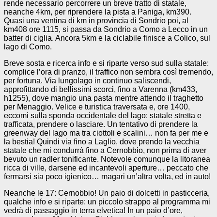
rende necessario percorrere un breve tratto di statale,
neanche 4km, per riprendere la pista a Paniga, km390.
Quasi una ventina di km in provincia di Sondrio poi, al
km408 ore 1115, si passa da Sondrio a Como a Lecco in un
batter di ciglia. Ancora 5km e la ciclabile finisce a Colico, sul
lago di Como.
Breve sosta e ricerca info e si riparte verso sud sulla statale:
complice l’ora di pranzo, il traffico non sembra così tremendo,
per fortuna. Via lungolago in continuo saliscendi,
approfittando di bellissimi scorci, fino a Varenna (km433,
h1255), dove mangio una pasta mentre attendo il traghetto
per Menaggio. Velice e turistica traversata e, ore 1400,
eccomi sulla sponda occidentale del lago: statale stretta e
trafficata, prendere o lasciare. Un tentativo di prendere la
greenway del lago ma tra ciottoli e scalini… non fa per me e
la bestia! Quindi via fino a Laglio, dove prendo la vecchia
statale che mi condurrà fino a Cernobbio, non prima di aver
bevuto un radler tonificante. Notevole comunque la litoranea
ricca di ville, darsene ed incantevoli aperture… peccato che
fermarsi sia poco igienico… magari un’altra volta, ed in auto!
Neanche le 17: Cernobbio! Un paio di dolcetti in pasticceria,
qualche info e si riparte: un piccolo strappo al programma mi
vedrà di passaggio in terra elvetica! In un paio d’ore,