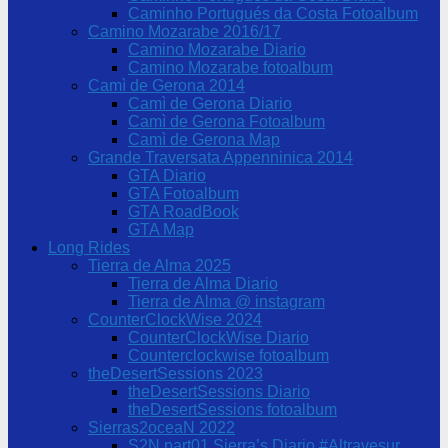
Caminho Portugués da Costa Fotoalbum
Camino Mozarabe 2016/17
Camino Mozarabe Diario
Camino Mozarabe fotoalbum
Camì de Gerona 2014
Camì de Gerona Diario
Camì de Gerona Fotoalbum
Camì de Gerona Map
Grande Traversata Appenninica 2014
GTA Diario
GTA Fotoalbum
GTA RoadBook
GTA Map
Long Rides
Tierra de Alma 2025
Tierra de Alma Diario
Tierra de Alma @ instagram
CounterClockWise 2024
CounterClockWise Diario
Counterclockwise fotoalbum
theDesertSessions 2023
theDesertSessions Diario
theDesertSessions fotoalbum
Sierras2oceaN 2022
S2N part01 Sierra’s Diario #Altravesur