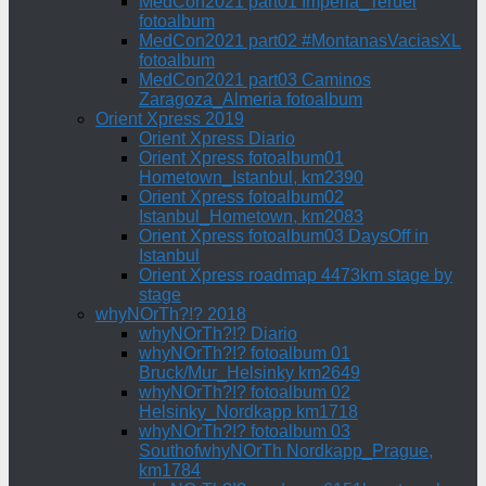
MedCon2021 part01 Imperia_Teruel
fotoalbum
MedCon2021 part02 #MontanasVaciasXL
fotoalbum
MedCon2021 part03 Caminos
Zaragoza_Almeria fotoalbum
Orient Xpress 2019
Orient Xpress Diario
Orient Xpress fotoalbum01
Hometown_Istanbul, km2390
Orient Xpress fotoalbum02
Istanbul_Hometown, km2083
Orient Xpress fotoalbum03 DaysOff in
Istanbul
Orient Xpress roadmap 4473km stage by
stage
whyNOrTh?!? 2018
whyNOrTh?!? Diario
whyNOrTh?!? fotoalbum 01
Bruck/Mur_Helsinky km2649
whyNOrTh?!? fotoalbum 02
Helsinky_Nordkapp km1718
whyNOrTh?!? fotoalbum 03
SouthofwhyNOrTh Nordkapp_Prague,
km1784