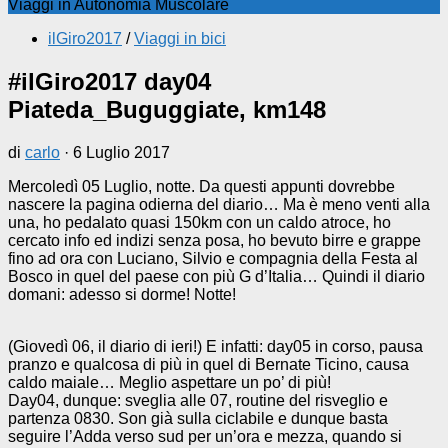
Viaggi in Autonomia Muscolare
ilGiro2017
/
Viaggi in bici
#ilGiro2017 day04
Piateda_Buguggiate, km148
di
carlo
·
6 Luglio 2017
Mercoledì 05 Luglio, notte. Da questi appunti dovrebbe
nascere la pagina odierna del diario… Ma è meno venti alla
una, ho pedalato quasi 150km con un caldo atroce, ho
cercato info ed indizi senza posa, ho bevuto birre e grappe
fino ad ora con Luciano, Silvio e compagnia della Festa al
Bosco in quel del paese con più G d’Italia… Quindi il diario
domani: adesso si dorme! Notte!
(Giovedì 06, il diario di ieri!) E infatti: day05 in corso, pausa
pranzo e qualcosa di più in quel di Bernate Ticino, causa
caldo maiale… Meglio aspettare un po’ di più!
Day04, dunque: sveglia alle 07, routine del risveglio e
partenza 0830. Son già sulla ciclabile e dunque basta
seguire l’Adda verso sud per un’ora e mezza, quando si