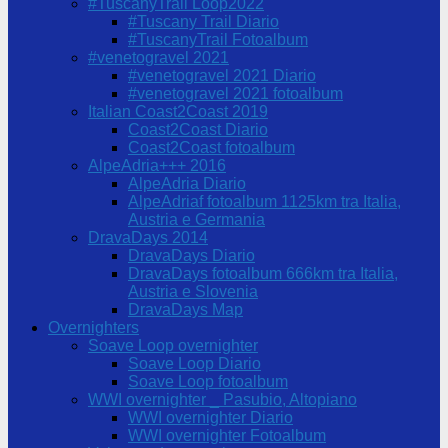
#TuscanyTrail Loop2022
#Tuscany Trail Diario
#TuscanyTrail Fotoalbum
#venetogravel 2021
#venetogravel 2021 Diario
#venetogravel 2021 fotoalbum
Italian Coast2Coast 2019
Coast2Coast Diario
Coast2Coast fotoalbum
AlpeAdria+++ 2016
AlpeAdria Diario
AlpeAdriaf fotoalbum 1125km tra Italia,
Austria e Germania
DravaDays 2014
DravaDays Diario
DravaDays fotoalbum 666km tra Italia,
Austria e Slovenia
DravaDays Map
Overnighters
Soave Loop overnighter
Soave Loop Diario
Soave Loop fotoalbum
WWI overnighter _ Pasubio, Altopiano
WWI overnighter Diario
WWI overnighter Fotoalbum