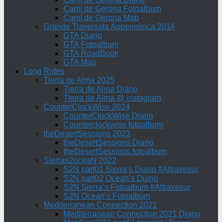
Camì de Gerona Fotoalbum
Camì de Gerona Map
Grande Traversata Appenninica 2014
GTA Diario
GTA Fotoalbum
GTA RoadBook
GTA Map
Long Rides
Tierra de Alma 2025
Tierra de Alma Diario
Tierra de Alma @ instagram
CounterClockWise 2024
CounterClockWise Diario
Counterclockwise fotoalbum
theDesertSessions 2023
theDesertSessions Diario
theDesertSessions fotoalbum
Sierras2oceaN 2022
S2N part01 Sierra’s Diario #Altravesur
S2N part02 Ocean’s Diario
S2N Sierra’s Fotoalbum #Altravesur
S2N Ocean’s Fotoalbum
Mediterranean Connection 2021
Mediterranean Connection 2021 Diario