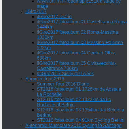
whyNOrTh?!? roadmap 6151km stage by
stage
ilGiro2017
ilGiro2017 Diario
ilGiro2017 fotoalbum 01 Castelfranco-Roma
1444km
ilGiro2017 fotoalbum 02 Roma-Messina
1030km
ilGiro2017 fotoalbum 03 Messina-Palermo
522km
ilGiro2017 fotoalbum 04 Cagliari-Olbia
638km
ilGiro2017 fotoalbum 05 Civitavecchia-
Castelfranco 736km
#ilGiro2017 Sicily rest week
Summer Tour 2016
Summer Tour 2016 Diario
ST2016 fotoalbum 01 1726km da Aosta a
La Rochelle
ST2016 fotoalbum 02 1322km da La
Rochelle al Belgio
ST2016 fotoalbum 03 1354km dal Belgio a
Berlino
ST2016 fotoalbum 04 91km Cycling Berlin!
Autonomia Muscolare 2015 cycling to Santiago