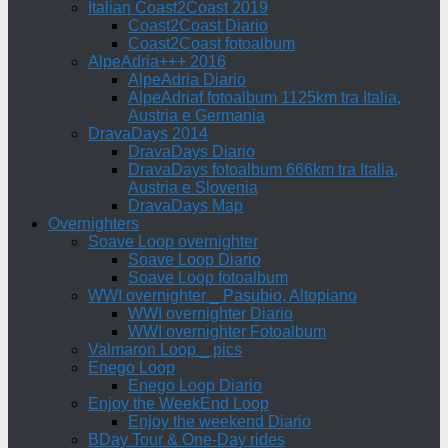
Italian Coast2Coast 2019
Coast2Coast Diario
Coast2Coast fotoalbum
AlpeAdria+++ 2016
AlpeAdria Diario
AlpeAdriaf fotoalbum 1125km tra Italia,
Austria e Germania
DravaDays 2014
DravaDays Diario
DravaDays fotoalbum 666km tra Italia,
Austria e Slovenia
DravaDays Map
Overnighters
Soave Loop overnighter
Soave Loop Diario
Soave Loop fotoalbum
WWI overnighter _ Pasubio, Altopiano
WWI overnighter Diario
WWI overnighter Fotoalbum
Valmaron Loop _ pics
Enego Loop
Enego Loop Diario
Enjoy the WeekEnd Loop
Enjoy the weekend Diario
BDay Tour & One-Day rides