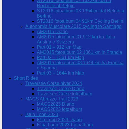
ST2016 fotoalbum 02 1322km da La
Rochelle al Belgio
ST2016 fotoalbum 03 1354km dal Belgio a
Berlino
ST2016 fotoalbum 04 91km Cycling Berlin!
Autonomia Muscolare 2015 cycling to Santiago
AM2015 Diario
AM2015 fotoalbum 01 912 km tra Italia
Austria e Svizzera
Part 01 – 912 km Map
AM2015 fotoalbum 02 1361 km in Francia
Part 02 – 1361 km Map
AM2015 fotoalbum 03 1644 km tra Francia
e Spagna
Part 03 – 1644 km Map
Short Rides
Traversée Corse hiver 2024
Traversée Corse Diario
Traversée Corse fotoalbum
MAGS Abruzzo Trail 2023
MAGS2023 Diario
MAGS2023 fotoalbum
Istria Loop 2023
Istia Loop 2023 Diario
Istria Loop 2023 Fotoalbum