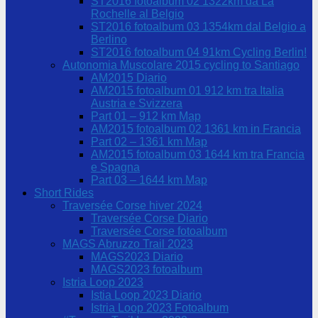
ST2016 fotoalbum 02 1322km da La
Rochelle al Belgio
ST2016 fotoalbum 03 1354km dal Belgio a
Berlino
ST2016 fotoalbum 04 91km Cycling Berlin!
Autonomia Muscolare 2015 cycling to Santiago
AM2015 Diario
AM2015 fotoalbum 01 912 km tra Italia
Austria e Svizzera
Part 01 – 912 km Map
AM2015 fotoalbum 02 1361 km in Francia
Part 02 – 1361 km Map
AM2015 fotoalbum 03 1644 km tra Francia
e Spagna
Part 03 – 1644 km Map
Short Rides
Traversée Corse hiver 2024
Traversée Corse Diario
Traversée Corse fotoalbum
MAGS Abruzzo Trail 2023
MAGS2023 Diario
MAGS2023 fotoalbum
Istria Loop 2023
Istia Loop 2023 Diario
Istria Loop 2023 Fotoalbum