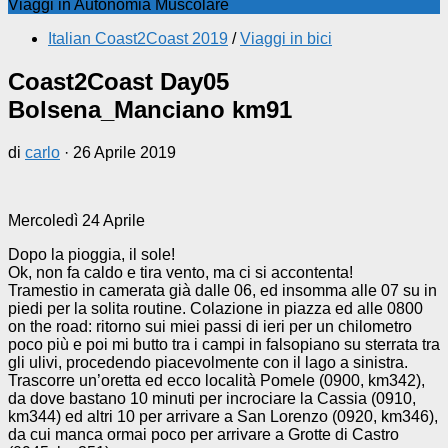
Viaggi in Autonomia Muscolare
Italian Coast2Coast 2019
/
Viaggi in bici
Coast2Coast Day05
Bolsena_Manciano km91
di
carlo
·
26 Aprile 2019
Mercoledì 24 Aprile
Dopo la pioggia, il sole!
Ok, non fa caldo e tira vento, ma ci si accontenta!
Tramestio in camerata già dalle 06, ed insomma alle 07 su in
piedi per la solita routine. Colazione in piazza ed alle 0800
on the road: ritorno sui miei passi di ieri per un chilometro
poco più e poi mi butto tra i campi in falsopiano su sterrata tra
gli ulivi, procedendo piacevolmente con il lago a sinistra.
Trascorre un’oretta ed ecco località Pomele (0900, km342),
da dove bastano 10 minuti per incrociare la Cassia (0910,
km344) ed altri 10 per arrivare a San Lorenzo (0920, km346),
da cui manca ormai poco per arrivare a Grotte di Castro