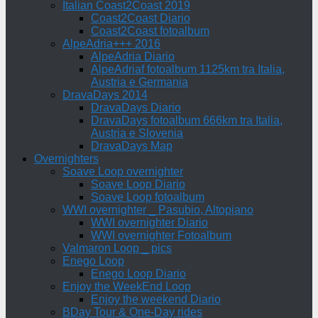
Italian Coast2Coast 2019
Coast2Coast Diario
Coast2Coast fotoalbum
AlpeAdria+++ 2016
AlpeAdria Diario
AlpeAdriaf fotoalbum 1125km tra Italia,
Austria e Germania
DravaDays 2014
DravaDays Diario
DravaDays fotoalbum 666km tra Italia,
Austria e Slovenia
DravaDays Map
Overnighters
Soave Loop overnighter
Soave Loop Diario
Soave Loop fotoalbum
WWI overnighter _ Pasubio, Altopiano
WWI overnighter Diario
WWI overnighter Fotoalbum
Valmaron Loop _ pics
Enego Loop
Enego Loop Diario
Enjoy the WeekEnd Loop
Enjoy the weekend Diario
BDay Tour & One-Day rides