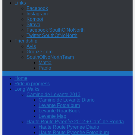
Links
Facebook
Instagram
Komoot
Strava
Facebook SouthOfNoNorth
Twitter SouthOfNoNorth
Friendship
Avis
Gronze.com
SouthOfNoNorthTeam
Mattia
Paolo
Home
Ride in progress
Long Walks
Camino de Levante 2013
Camino de Levante Diario
Levante Fotoalbum
Levante RoadBook
Levante Map
Haute Route Pyrenèe 2012 + Camì de Ronda
Haute Route Pyrenèe Diario
Haute Route Pyrenèe Fotoalbum