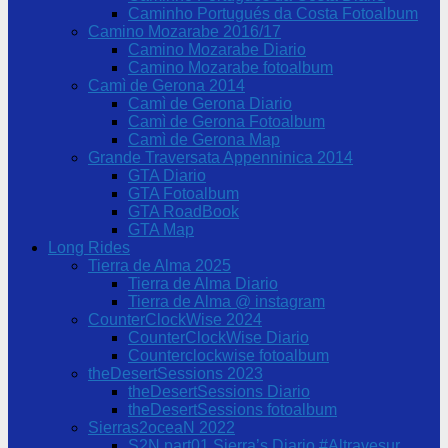
Caminho Portugués da Costa Fotoalbum
Camino Mozarabe 2016/17
Camino Mozarabe Diario
Camino Mozarabe fotoalbum
Camì de Gerona 2014
Camì de Gerona Diario
Camì de Gerona Fotoalbum
Camì de Gerona Map
Grande Traversata Appenninica 2014
GTA Diario
GTA Fotoalbum
GTA RoadBook
GTA Map
Long Rides
Tierra de Alma 2025
Tierra de Alma Diario
Tierra de Alma @ instagram
CounterClockWise 2024
CounterClockWise Diario
Counterclockwise fotoalbum
theDesertSessions 2023
theDesertSessions Diario
theDesertSessions fotoalbum
Sierras2oceaN 2022
S2N part01 Sierra’s Diario #Altravesur