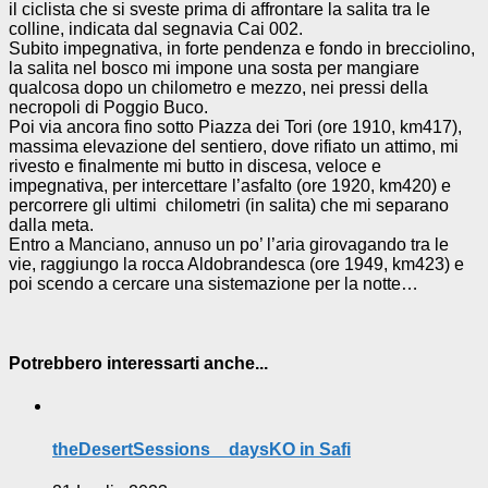
il ciclista che si sveste prima di affrontare la salita tra le
colline, indicata dal segnavia Cai 002.
Subito impegnativa, in forte pendenza e fondo in brecciolino,
la salita nel bosco mi impone una sosta per mangiare
qualcosa dopo un chilometro e mezzo, nei pressi della
necropoli di Poggio Buco.
Poi via ancora fino sotto Piazza dei Tori (ore 1910, km417),
massima elevazione del sentiero, dove rifiato un attimo, mi
rivesto e finalmente mi butto in discesa, veloce e
impegnativa, per intercettare l’asfalto (ore 1920, km420) e
percorrere gli ultimi chilometri (in salita) che mi separano
dalla meta.
Entro a Manciano, annuso un po’ l’aria girovagando tra le
vie, raggiungo la rocca Aldobrandesca (ore 1949, km423) e
poi scendo a cercare una sistemazione per la notte…
Potrebbero interessarti anche...
theDesertSessions _ daysKO in Safi