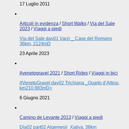
17 Luglio 2011
Articoli in evidenza
/
Short Walks
/
Via del Sale
2023
/
Viaggi a piedi
Via del Sale day01 Varzi _ Case del Romano
36km, 2124mD
23 Aprile 2023
#venetogravel 2021
/
Short Rides
/
Viaggi in bici
#VenetoGravel day02 Trichiana _Quarto d’Altino,
km210 883mD+
6 Giugno 2021
Camino de Levante 2013
/
Viaggi a piedi
Dìa02 part02 Algemesil_Xativa, 38km