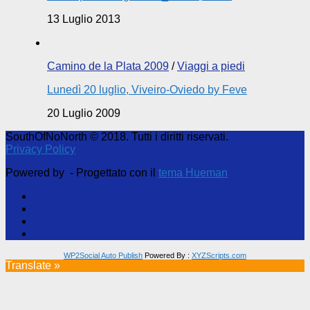
13 Luglio 2013
Camino de la Plata 2009
/
Viaggi a piedi
Lunedì 20 luglio, Viveiro-Oviedo by Feve
20 Luglio 2009
SouthOfNoNorth © 2018. Tutti i diritti riservati.
Privacy Policy
Powered by
- Progettato con il
tema Hueman
WP2Social Auto Publish
Powered By :
XYZScripts.com
Translate »