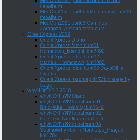
MedCon2021 part01 Imperia_Teruel
fotoalbum
MedCon2021 part02 #MontanasVaciasXL
fotoalbum
MedCon2021 part03 Caminos
Zaragoza_Almeria fotoalbum
Orient Xpress 2019
Orient Xpress Diario
Orient Xpress fotoalbum01
Hometown_Istanbul, km2390
Orient Xpress fotoalbum02
Istanbul_Hometown, km2083
Orient Xpress fotoalbum03 DaysOff in
Istanbul
Orient Xpress roadmap 4473km stage by
stage
whyNOrTh?!? 2018
whyNOrTh?!? Diario
whyNOrTh?!? fotoalbum 01
Bruck/Mur_Helsinky km2649
whyNOrTh?!? fotoalbum 02
Helsinky_Nordkapp km1718
whyNOrTh?!? fotoalbum 03
SouthofwhyNOrTh Nordkapp_Prague,
km1784