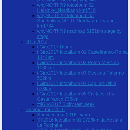
whyNOrTh?!? fotoalbum 02
Helsinky_Nordkapp km1718
whyNOrTh?!? fotoalbum 03
SouthofwhyNOrTh Nordkapp_Prague,
km1784
whyNOrTh?!? roadmap 6151km stage by
stage
ilGiro2017
ilGiro2017 Diario
ilGiro2017 fotoalbum 01 Castelfranco-Roma
1444km
ilGiro2017 fotoalbum 02 Roma-Messina
1030km
ilGiro2017 fotoalbum 03 Messina-Palermo
522km
ilGiro2017 fotoalbum 04 Cagliari-Olbia
638km
ilGiro2017 fotoalbum 05 Civitavecchia-
Castelfranco 736km
#ilGiro2017 Sicily rest week
Summer Tour 2016
Summer Tour 2016 Diario
ST2016 fotoalbum 01 1726km da Aosta a
La Rochelle