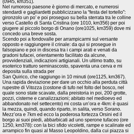
(0945, km351).
Nel rumoroso paesone è giorno di mercato, e numerosi
stendardi e gagliardetti pubblicizzano la “festa del tortello”:
gironzolo un po’ e poi proseguo su bella sterrata tra le colline
verso Castello di Santa Cristina (ore 1010, km356) per poi
giugere al piccolo borgo di Onano (ore1025, km359) dove mi
concedo una breve sosta.
Scendo poi a fondovalle per arrampicarmi sul versante
opposto e raggiungere il crinale: da qui si prosegue in
falsopiano e poi in discesa tra i campi arati e venati da
gradoni tufacei, orientamento facilitato da alcune,
provvidenziali, indicazioni artigianali. Un ultimo tratto, su
esoterico tratturo seminascosto, spaventa una cerva e mi
deposita sulla strada per
San Quirico, che raggiungo in 10 minuti (ore1125, km367).
Una rapida deviazione per dare un occhio alla perduta città
rupestre di Vitozza (costone di tufo nel folto del bosco, nel
quale sono state scavate, dalla preistoria in poi, 200 grotte,
pozzi, cisterne e canalizzazioni; abitato nel medioevo ed
abbandonato nel settecento) mi costa un’ora e 4km: è quasi
la mezza, quindi, quando riparto, in salita, verso Sorano.
Mezz’ora e 7km ed ecco la poderosa fortezza Orsini ed il
borgo ai suoi piedi, abbarbicati ad uno sperone tufaceo (ore
1250, km378): con la bici sfido vicoletti, rampe e scalinate ed
arrampico fin quasi al Masso Leopoldino, dalla cui piazza si