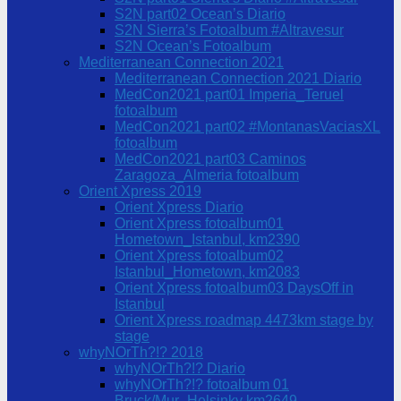
S2N part02 Ocean’s Diario
S2N Sierra’s Fotoalbum #Altravesur
S2N Ocean’s Fotoalbum
Mediterranean Connection 2021
Mediterranean Connection 2021 Diario
MedCon2021 part01 Imperia_Teruel
fotoalbum
MedCon2021 part02 #MontanasVaciasXL
fotoalbum
MedCon2021 part03 Caminos
Zaragoza_Almeria fotoalbum
Orient Xpress 2019
Orient Xpress Diario
Orient Xpress fotoalbum01
Hometown_Istanbul, km2390
Orient Xpress fotoalbum02
Istanbul_Hometown, km2083
Orient Xpress fotoalbum03 DaysOff in
Istanbul
Orient Xpress roadmap 4473km stage by
stage
whyNOrTh?!? 2018
whyNOrTh?!? Diario
whyNOrTh?!? fotoalbum 01
Bruck/Mur_Helsinky km2649