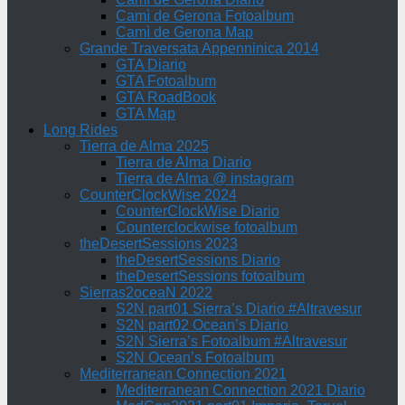
Camì de Gerona Fotoalbum
Camì de Gerona Map
Grande Traversata Appenninica 2014
GTA Diario
GTA Fotoalbum
GTA RoadBook
GTA Map
Long Rides
Tierra de Alma 2025
Tierra de Alma Diario
Tierra de Alma @ instagram
CounterClockWise 2024
CounterClockWise Diario
Counterclockwise fotoalbum
theDesertSessions 2023
theDesertSessions Diario
theDesertSessions fotoalbum
Sierras2oceaN 2022
S2N part01 Sierra’s Diario #Altravesur
S2N part02 Ocean’s Diario
S2N Sierra’s Fotoalbum #Altravesur
S2N Ocean’s Fotoalbum
Mediterranean Connection 2021
Mediterranean Connection 2021 Diario