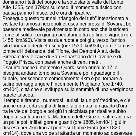
dominano i tetti del borgo e la sottostante valle del Lente.
Alle 1355, con 379km sul coso, il momento turistico con
pausa panino finisce, ed è ora di ripartire.
Proseguo questo tour nel “triangolo del tufo” intenzionato a
visitare la famosa necropoli etrusca nei pressi di Sovana, bel
paesone medievale pavimentato in cotto anziché lastricato
come al solito, cui giungo pedalando tra colline e vigneti (ore
1455, km390). Visita su due ruote e poi giù, verso l’antico
sito funerario degli etruschi (ore 1530, km934), con le famose
tombe di Ildebranda, del Tifone, dei Demoni Alati, della
Sirena e le vie cave di San Sebastiano del Cavone e di
Poggio Prisca, con pareti anche di venti metri.
Esaurito anche il momento Quark, sono ormai le 17, e
bisogna andare: torno su a Sovana e poi riguadagno il
crinale, per scendere comodamente 4km e poi tornare a
salire per raggiungere l’incombente Pitigliano (ore 1740,
km404), città che si sviluppa sulla sommità di una vertiginosa
parete tufacea.
Il tempo è tiranno, numerosi i turisti, fa un po’ freddino, e c’è
anche una certa voglia di finire la giornata: un quarto d’ora
tra le vie del borgo e poi giù in picchiata per risalire subito
dopo al santuario della Madonna delle Grazie, salire ancora
un po’ e poi, infilati gore e guanti (ore 1805, km404), giù in
discesa per 7km fino al ponte sul fiume Fiora (ore 1820,
km414), dove una volpe si attarda un momento ad osservare