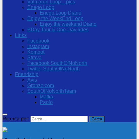
Valmaron Loop _ pics
Enego Loop
Enego Loop Diario
Enjoy the WeekEnd Loop
Enjoy the weekend Diario
BDay Tour & One-Day rides
Links
Facebook
Instagram
Komoot
Strava
Facebook SouthOfNoNorth
Twitter SouthOfNoNorth
Friendship
Avis
Gronze.com
SouthOfNoNorthTeam
Mattia
Paolo
Ricerca per: