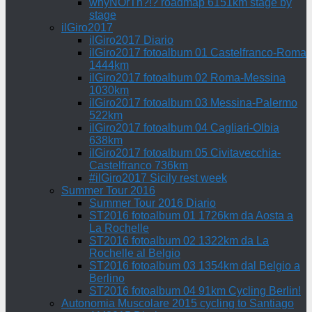
whyNOrTh?!? roadmap 6151km stage by
stage
ilGiro2017
ilGiro2017 Diario
ilGiro2017 fotoalbum 01 Castelfranco-Roma
1444km
ilGiro2017 fotoalbum 02 Roma-Messina
1030km
ilGiro2017 fotoalbum 03 Messina-Palermo
522km
ilGiro2017 fotoalbum 04 Cagliari-Olbia
638km
ilGiro2017 fotoalbum 05 Civitavecchia-
Castelfranco 736km
#ilGiro2017 Sicily rest week
Summer Tour 2016
Summer Tour 2016 Diario
ST2016 fotoalbum 01 1726km da Aosta a
La Rochelle
ST2016 fotoalbum 02 1322km da La
Rochelle al Belgio
ST2016 fotoalbum 03 1354km dal Belgio a
Berlino
ST2016 fotoalbum 04 91km Cycling Berlin!
Autonomia Muscolare 2015 cycling to Santiago