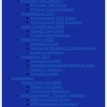
#TuscanyTrail Loop2022
#Tuscany Trail Diario
#TuscanyTrail Fotoalbum
#venetogravel 2021
#venetogravel 2021 Diario
#venetogravel 2021 fotoalbum
Italian Coast2Coast 2019
Coast2Coast Diario
Coast2Coast fotoalbum
AlpeAdria+++ 2016
AlpeAdria Diario
AlpeAdriaf fotoalbum 1125km tra Italia,
Austria e Germania
DravaDays 2014
DravaDays Diario
DravaDays fotoalbum 666km tra Italia,
Austria e Slovenia
DravaDays Map
Overnighters
Soave Loop overnighter
Soave Loop Diario
Soave Loop fotoalbum
WWI overnighter _ Pasubio, Altopiano
WWI overnighter Diario
WWI overnighter Fotoalbum