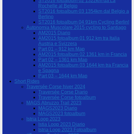
ST2016 fotoalbum 02 1322km da La
Rochelle al Belgio
ST2016 fotoalbum 03 1354km dal Belgio a
Berlino
ST2016 fotoalbum 04 91km Cycling Berlin!
Autonomia Muscolare 2015 cycling to Santiago
AM2015 Diario
AM2015 fotoalbum 01 912 km tra Italia
Austria e Svizzera
Part 01 – 912 km Map
AM2015 fotoalbum 02 1361 km in Francia
Part 02 – 1361 km Map
AM2015 fotoalbum 03 1644 km tra Francia
e Spagna
Part 03 – 1644 km Map
Short Rides
Traversée Corse hiver 2024
Traversée Corse Diario
Traversée Corse fotoalbum
MAGS Abruzzo Trail 2023
MAGS2023 Diario
MAGS2023 fotoalbum
Istria Loop 2023
Istia Loop 2023 Diario
Istria Loop 2023 Fotoalbum