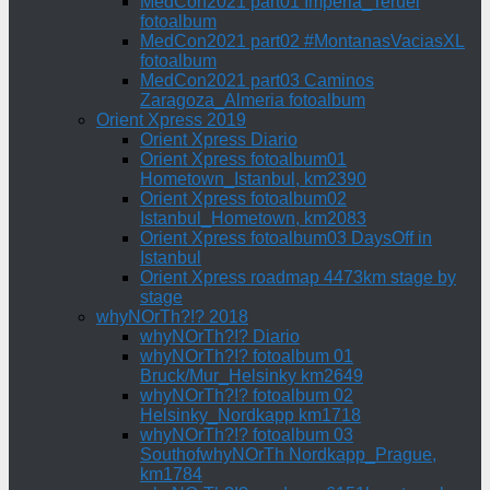
MedCon2021 part01 Imperia_Teruel
fotoalbum
MedCon2021 part02 #MontanasVaciasXL
fotoalbum
MedCon2021 part03 Caminos
Zaragoza_Almeria fotoalbum
Orient Xpress 2019
Orient Xpress Diario
Orient Xpress fotoalbum01
Hometown_Istanbul, km2390
Orient Xpress fotoalbum02
Istanbul_Hometown, km2083
Orient Xpress fotoalbum03 DaysOff in
Istanbul
Orient Xpress roadmap 4473km stage by
stage
whyNOrTh?!? 2018
whyNOrTh?!? Diario
whyNOrTh?!? fotoalbum 01
Bruck/Mur_Helsinky km2649
whyNOrTh?!? fotoalbum 02
Helsinky_Nordkapp km1718
whyNOrTh?!? fotoalbum 03
SouthofwhyNOrTh Nordkapp_Prague,
km1784