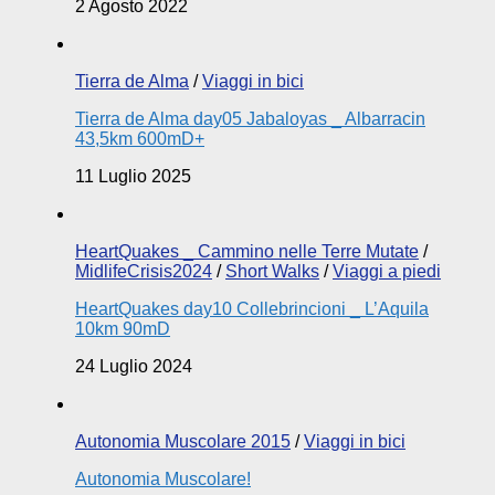
2 Agosto 2022
Tierra de Alma
/
Viaggi in bici
Tierra de Alma day05 Jabaloyas _ Albarracin
43,5km 600mD+
11 Luglio 2025
HeartQuakes _ Cammino nelle Terre Mutate
/
MidlifeCrisis2024
/
Short Walks
/
Viaggi a piedi
HeartQuakes day10 Collebrincioni _ L’Aquila
10km 90mD
24 Luglio 2024
Autonomia Muscolare 2015
/
Viaggi in bici
Autonomia Muscolare!