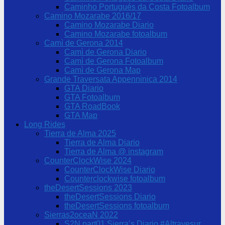
Caminho Portugués da Costa Fotoalbum
Camino Mozarabe 2016/17
Camino Mozarabe Diario
Camino Mozarabe fotoalbum
Camì de Gerona 2014
Camì de Gerona Diario
Camì de Gerona Fotoalbum
Camì de Gerona Map
Grande Traversata Appenninica 2014
GTA Diario
GTA Fotoalbum
GTA RoadBook
GTA Map
Long Rides
Tierra de Alma 2025
Tierra de Alma Diario
Tierra de Alma @ instagram
CounterClockWise 2024
CounterClockWise Diario
Counterclockwise fotoalbum
theDesertSessions 2023
theDesertSessions Diario
theDesertSessions fotoalbum
Sierras2oceaN 2022
S2N part01 Sierra’s Diario #Altravesur