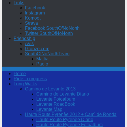
Links
Facebook
Instagram
Komoot
Strava
Facebook SouthOfNoNorth
Twitter SouthOfNoNorth
Friendship
Avis
Gronze.com
SouthOfNoNorthTeam
Mattia
Paolo
Home
Ride in progress
Long Walks
Camino de Levante 2013
Camino de Levante Diario
Levante Fotoalbum
Levante RoadBook
Levante Map
Haute Route Pyrenèe 2012 + Camì de Ronda
Haute Route Pyrenèe Diario
Haute Route Pyrenèe Fotoalbum