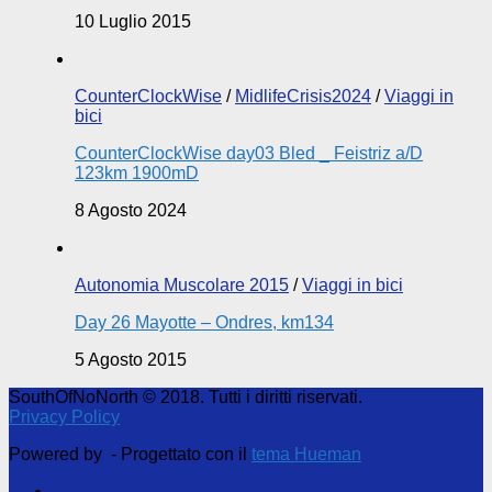
10 Luglio 2015
CounterClockWise
/
MidlifeCrisis2024
/
Viaggi in
bici
CounterClockWise day03 Bled _ Feistriz a/D
123km 1900mD
8 Agosto 2024
Autonomia Muscolare 2015
/
Viaggi in bici
Day 26 Mayotte – Ondres, km134
5 Agosto 2015
SouthOfNoNorth © 2018. Tutti i diritti riservati.
Privacy Policy
Powered by
- Progettato con il
tema Hueman