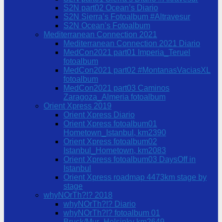
S2N part02 Ocean’s Diario
S2N Sierra’s Fotoalbum #Altravesur
S2N Ocean’s Fotoalbum
Mediterranean Connection 2021
Mediterranean Connection 2021 Diario
MedCon2021 part01 Imperia_Teruel
fotoalbum
MedCon2021 part02 #MontanasVaciasXL
fotoalbum
MedCon2021 part03 Caminos
Zaragoza_Almeria fotoalbum
Orient Xpress 2019
Orient Xpress Diario
Orient Xpress fotoalbum01
Hometown_Istanbul, km2390
Orient Xpress fotoalbum02
Istanbul_Hometown, km2083
Orient Xpress fotoalbum03 DaysOff in
Istanbul
Orient Xpress roadmap 4473km stage by
stage
whyNOrTh?!? 2018
whyNOrTh?!? Diario
whyNOrTh?!? fotoalbum 01
Bruck/Mur_Helsinky km2649