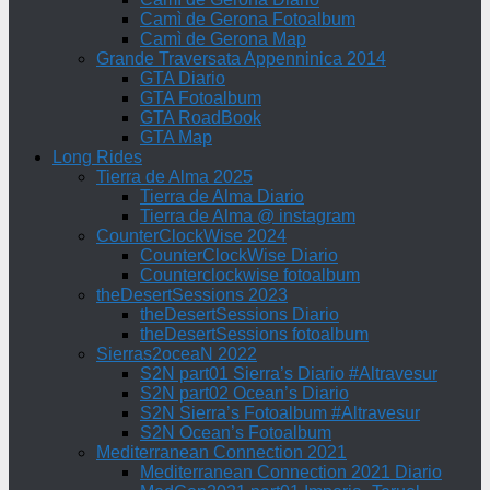
Camì de Gerona Fotoalbum
Camì de Gerona Map
Grande Traversata Appenninica 2014
GTA Diario
GTA Fotoalbum
GTA RoadBook
GTA Map
Long Rides
Tierra de Alma 2025
Tierra de Alma Diario
Tierra de Alma @ instagram
CounterClockWise 2024
CounterClockWise Diario
Counterclockwise fotoalbum
theDesertSessions 2023
theDesertSessions Diario
theDesertSessions fotoalbum
Sierras2oceaN 2022
S2N part01 Sierra’s Diario #Altravesur
S2N part02 Ocean’s Diario
S2N Sierra’s Fotoalbum #Altravesur
S2N Ocean’s Fotoalbum
Mediterranean Connection 2021
Mediterranean Connection 2021 Diario