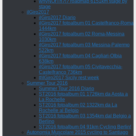
whyNOrTh?!? roadmap 6151km stage by
stage
ilGiro2017
ilGiro2017 Diario
ilGiro2017 fotoalbum 01 Castelfranco-Roma
1444km
ilGiro2017 fotoalbum 02 Roma-Messina
1030km
ilGiro2017 fotoalbum 03 Messina-Palermo
522km
ilGiro2017 fotoalbum 04 Cagliari-Olbia
638km
ilGiro2017 fotoalbum 05 Civitavecchia-
Castelfranco 736km
#ilGiro2017 Sicily rest week
Summer Tour 2016
Summer Tour 2016 Diario
ST2016 fotoalbum 01 1726km da Aosta a
La Rochelle
ST2016 fotoalbum 02 1322km da La
Rochelle al Belgio
ST2016 fotoalbum 03 1354km dal Belgio a
Berlino
ST2016 fotoalbum 04 91km Cycling Berlin!
Autonomia Muscolare 2015 cycling to Santiago