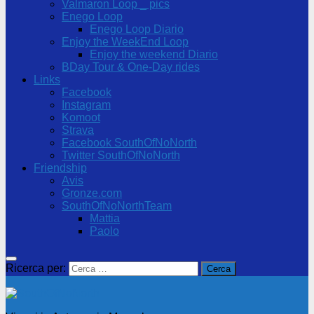
Valmaron Loop _ pics
Enego Loop
Enego Loop Diario
Enjoy the WeekEnd Loop
Enjoy the weekend Diario
BDay Tour & One-Day rides
Links
Facebook
Instagram
Komoot
Strava
Facebook SouthOfNoNorth
Twitter SouthOfNoNorth
Friendship
Avis
Gronze.com
SouthOfNoNorthTeam
Mattia
Paolo
Ricerca per: