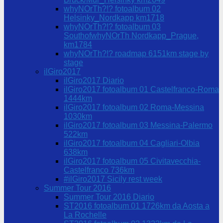
whyNOrTh?!? fotoalbum 02
Helsinky_Nordkapp km1718
whyNOrTh?!? fotoalbum 03
SouthofwhyNOrTh Nordkapp_Prague,
km1784
whyNOrTh?!? roadmap 6151km stage by
stage
ilGiro2017
ilGiro2017 Diario
ilGiro2017 fotoalbum 01 Castelfranco-Roma
1444km
ilGiro2017 fotoalbum 02 Roma-Messina
1030km
ilGiro2017 fotoalbum 03 Messina-Palermo
522km
ilGiro2017 fotoalbum 04 Cagliari-Olbia
638km
ilGiro2017 fotoalbum 05 Civitavecchia-
Castelfranco 736km
#ilGiro2017 Sicily rest week
Summer Tour 2016
Summer Tour 2016 Diario
ST2016 fotoalbum 01 1726km da Aosta a
La Rochelle