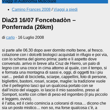
Viaggi in Autonomia Muscolare
Camino Frances 2008
/
Viaggi a piedi
Dìa23 16/07 Foncebadòn –
Ponferrada (26km)
di
carlo
·
16 Luglio 2008
si parte alle 06.30 dopo aver dormito molto bene, al fresco.
colazione con i dolcetti biologici acquistati in rifugio e poi via,
con lo schema del giorno prima: parto e li aspetto dove
convenuto. arrivo in breve alla Cruz de Hierro, un palo di
legno con una croce in cima attorno al quale, con il tempo, si
e formata una montagna di sassi e, oggi, di oggetti tra i piu
vari… pedali di bicicletta, sciarpe, cappellini, foto di persone,
bigliettini, bastoni, rosari, scarpe, maglie: la tradizione vuole
che il pellegrino lasci qui un qualcosa portato con se
dall’inizio del viaggio. io lascio il mio sassolino, preso al
Somport, scelto con criteri di peso ed ingombro (il piu piccolo
e leggero, ovvio).
è l’alba, ed il cielo comincia a colorarsi di rosa… dicono che
sia un posto mistico… non so, ma forse qualcosa c’è, a