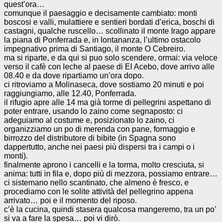
quest’ora…
comunque il paesaggio e decisamente cambiato: monti
boscosi e valli, mulattiere e sentieri bordati d’erica, boschi di
castagni, qualche ruscello… scollinato il monte Irago appare
la piana di Ponferrada e, in lontananza, l’ultimo ostacolo
impegnativo prima di Santiago, il monte O Cebreiro.
ma si riparte, e da qui si puo solo scendere, ormai: via veloce
verso il cafè con leche al paese di El Acebo, dove arrivo alle
08.40 e da dove ripartiamo un’ora dopo.
ci ritroviamo a Molinaseca, dove sostiamo 20 minuti e poi
raggiungiamo, alle 12.40, Ponferrada.
il rifugio apre alle 14 ma già torme di pellegrini aspettano di
poter entrare, usando lo zaino come segnaposto: ci
adeguiamo al costume e, posizionato lo zaino, ci
organizziamo un po di merenda con pane, formaggio e
birrozzo del distributore di bibite (in Spagna sono
dappertutto, anche nei paesi più dispersi tra i campi o i
monti).
finalmente aprono i cancelli e la torma, molto cresciuta, si
anima: tutti in fila e, dopo più di mezzora, possiamo entrare…
ci sistemano nello scantinato, che almeno è fresco, e
procediamo con le solite attività del pellegrino appena
arrivato… poi e il momento del riposo.
c’è la cucina, quindi stasera qualcosa mangeremo, tra un po’
si va a fare la spesa… poi vi dirò.