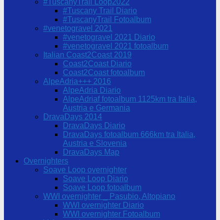
#TuscanyTrail Loop2022
#Tuscany Trail Diario
#TuscanyTrail Fotoalbum
#venetogravel 2021
#venetogravel 2021 Diario
#venetogravel 2021 fotoalbum
Italian Coast2Coast 2019
Coast2Coast Diario
Coast2Coast fotoalbum
AlpeAdria+++ 2016
AlpeAdria Diario
AlpeAdriaf fotoalbum 1125km tra Italia,
Austria e Germania
DravaDays 2014
DravaDays Diario
DravaDays fotoalbum 666km tra Italia,
Austria e Slovenia
DravaDays Map
Overnighters
Soave Loop overnighter
Soave Loop Diario
Soave Loop fotoalbum
WWI overnighter _ Pasubio, Altopiano
WWI overnighter Diario
WWI overnighter Fotoalbum