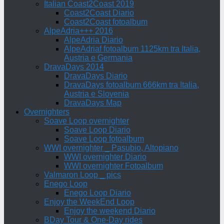
Italian Coast2Coast 2019
Coast2Coast Diario
Coast2Coast fotoalbum
AlpeAdria+++ 2016
AlpeAdria Diario
AlpeAdriaf fotoalbum 1125km tra Italia,
Austria e Germania
DravaDays 2014
DravaDays Diario
DravaDays fotoalbum 666km tra Italia,
Austria e Slovenia
DravaDays Map
Overnighters
Soave Loop overnighter
Soave Loop Diario
Soave Loop fotoalbum
WWI overnighter _ Pasubio, Altopiano
WWI overnighter Diario
WWI overnighter Fotoalbum
Valmaron Loop _ pics
Enego Loop
Enego Loop Diario
Enjoy the WeekEnd Loop
Enjoy the weekend Diario
BDay Tour & One-Day rides