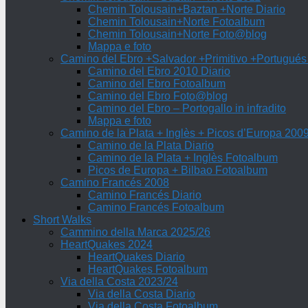
Chemin Tolousain+Baztan +Norte Diario
Chemin Tolousain+Norte Fotoalbum
Chemin Tolousain+Norte Foto@blog
Mappa e foto
Camino del Ebro +Salvador +Primitivo +Portugués
Camino del Ebro 2010 Diario
Camino del Ebro Fotoalbum
Camino del Ebro Foto@blog
Camino del Ebro – Portogallo in infradito
Mappa e foto
Camino de la Plata + Inglès + Picos d’Europa 200
Camino de la Plata Diario
Camino de la Plata + Inglès Fotoalbum
Picos de Europa + Bilbao Fotoalbum
Camino Francés 2008
Camino Francés Diario
Camino Francés Fotoalbum
Short Walks
Cammino della Marca 2025/26
HeartQuakes 2024
HeartQuakes Diario
HeartQuakes Fotoalbum
Via della Costa 2023/24
Via della Costa Diario
Via della Costa Fotoalbum