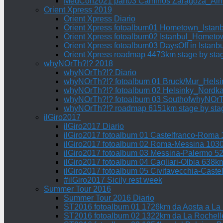
MedCon2021 part03 Caminos Zaragoza_Alme
Orient Xpress 2019
Orient Xpress Diario
Orient Xpress fotoalbum01 Hometown_Istan
Orient Xpress fotoalbum02 Istanbul_Homet
Orient Xpress fotoalbum03 DaysOff in Istanbu
Orient Xpress roadmap 4473km stage by sta
whyNOrTh?!? 2018
whyNOrTh?!? Diario
whyNOrTh?!? fotoalbum 01 Bruck/Mur_Hels
whyNOrTh?!? fotoalbum 02 Helsinky_Nordk
whyNOrTh?!? fotoalbum 03 SouthofwhyNOr
whyNOrTh?!? roadmap 6151km stage by sta
ilGiro2017
ilGiro2017 Diario
ilGiro2017 fotoalbum 01 Castelfranco-Roma
ilGiro2017 fotoalbum 02 Roma-Messina 103
ilGiro2017 fotoalbum 03 Messina-Palermo 5
ilGiro2017 fotoalbum 04 Cagliari-Olbia 638k
ilGiro2017 fotoalbum 05 Civitavecchia-Cast
#ilGiro2017 Sicily rest week
Summer Tour 2016
Summer Tour 2016 Diario
ST2016 fotoalbum 01 1726km da Aosta a La
ST2016 fotoalbum 02 1322km da La Rochelle