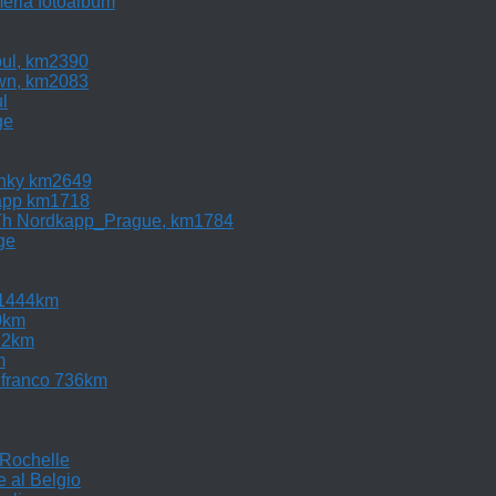
ria fotoalbum
bul, km2390
own, km2083
l
ge
inky km2649
app km1718
Th Nordkapp_Prague, km1784
ge
 1444km
0km
22km
m
elfranco 736km
 Rochelle
 al Belgio