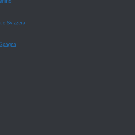
rlino
a e Svizzera
 Spagna