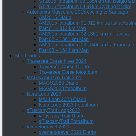
ST2016 fotoalbum 03 1354km dal Belgio a Be
ST2016 fotoalbum 04 91km Cycling Berlin!
Autonomia Muscolare 2015 cycling to Santiago
AM2015 Diario
AM2015 fotoalbum 01 912 km tra Italia Austri
Part 01 – 912 km Map
AM2015 fotoalbum 02 1361 km in Francia
Part 02 – 1361 km Map
AM2015 fotoalbum 03 1644 km tra Francia e
Part 03 – 1644 km Map
Short Rides
Traversée Corse hiver 2024
Traversée Corse Diario
Traversée Corse fotoalbum
MAGS Abruzzo Trail 2023
MAGS2023 Diario
MAGS2023 fotoalbum
Istria Loop 2023
Istia Loop 2023 Diario
Istria Loop 2023 Fotoalbum
#TuscanyTrail Loop2022
#Tuscany Trail Diario
#TuscanyTrail Fotoalbum
#venetogravel 2021
#venetogravel 2021 Diario