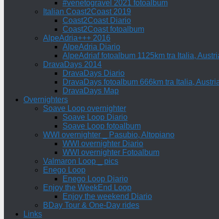
#venetogravel 2021 fotoalbum
Italian Coast2Coast 2019
Coast2Coast Diario
Coast2Coast fotoalbum
AlpeAdria+++ 2016
AlpeAdria Diario
AlpeAdriaf fotoalbum 1125km tra Italia, Aust
DravaDays 2014
DravaDays Diario
DravaDays fotoalbum 666km tra Italia, Austri
DravaDays Map
Overnighters
Soave Loop overnighter
Soave Loop Diario
Soave Loop fotoalbum
WWI overnighter _ Pasubio, Altopiano
WWI overnighter Diario
WWI overnighter Fotoalbum
Valmaron Loop _ pics
Enego Loop
Enego Loop Diario
Enjoy the WeekEnd Loop
Enjoy the weekend Diario
BDay Tour & One-Day rides
Links