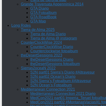
Grande Traversata Appenninica 2014
GTA Diario
GTA Fotoalbum
GTA RoadBook
GTA Map
Long Rides
Tierra de Alma 2025
Tierra de Alma Diario
Tierra de Alma @ instagram
CounterClockWise 2024
CounterClockWise Diario
Counterclockwise fotoalbum
theDesertSessions 2023
theDesertSessions Diario
theDesertSessions fotoalbum
Sierras2oceaN 2022
S2N part01 Sierra’s Diario #Altravesur
S2N part02 Ocean’s Diario
S2N Sierra’s Fotoalbum #Altravesur
S2N Ocean’s Fotoalbum
Mediterranean Connection 2021
Mediterranean Connection 2021 Diario
MedCon2021 part01 Imperia_Teruel fotoalb
MedCon2021 part02 #MontanasVaciasXL fo