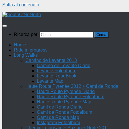
Salta al contenuto
Ricerca per:
Home
Ride in progress
Long Walks
Camino de Levante 2013
Camino de Levante Diario
Levante Fotoalbum
Levante RoadBook
Levante Map
Haute Route Pyrenèe 2012 + Camì de Ronda
Haute Route Pyrenèe Diario
Haute Route Pyrenèe Fotoalbum
Haute Route Pyrenèe Map
Camì de Ronda Diario
Camì de Ronda Fotoalbum
Camì de Ronda Map
Instagram Fotoalbum
Chemin Tolousain + Baztan + Norte 2011